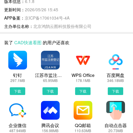
版本信息：
6.1.8
（天正建筑、天正给排水、天正暖通、天正电气）图纸，已率先适配
更新时间：
2026/05/26 15:45
T30V1格式。支持CAD转PDF及PDF转CAD，同时方便手机直接打
APP备案：
京ICP备17061034号-4A
印图纸；
主办单位名称：
北京鸿鹄云图科技股份有限公司
支持图纸多开，快速切换，并支持双图同屏查看，方便在施工现场随
时对比图纸、查看工程变更内容，或是结合大样图了解详细施工做
装了
CAD快速看图
的用户还喜欢
法。
2. 智能测量，方式多样
测量功能包括：测量不规则异形区域面积、连续测量线段总长、弧
长、半径、角度、坐标；辅助施工员、技术员在施工现场快速测得工
程数据、现场放线定位等。
钉钉
江苏市监注册登记
WPS Office
百度网盘
297.1MB
65.95MB
178.1MB
346.18MB
支持设置测量比例，配合虚拟鼠标可实现更加智能、精准地捕捉测
量，可以一键测量不规则面积及长度。
下载
下载
下载
下载
3. 快速搜索，标注定位
一键提取图纸中的文字；
通过文字查找并可用小红旗标注定位，方便核对检验；
可使用水印相机拍照、云线、引线、编号、文字、录音等多种标注工
企业微信
腾讯会议
QQ邮箱
自动点击器
具进行记录，将现场情况与图纸位置一一对应。方便造价人员快速制
487.94MB
156.98MB
110.63MB
20.73MB