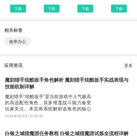
作工程量清单，协助施工员、资料员高效整理工程资料。
下载
下载
下载
下载
4. 云盘同步，协同办公
支持Android、iOS、Windows、macOS、网页端及HarmonyOS
NEXT等全平台使用。
相关标签
内置快看云盘，图纸和标注全平台同步，支持项目成员协同工作，促
效率办公
进施工现场与各部门之间的实时协作。
5. 自主产权，无忧服务
作为自主设计、研发与运营的国产软件，拥有自主知识产权
应用资讯
更多
成熟团队提供及时可靠的技术服务，让您无后顾之忧。
官网：https://cad.everdrawing.com/
魔刻猎手炫酷扳手角色解析 魔刻猎手炫酷扳手实战表现与
技能机制详解
CAD快速看图更新说明：
魔刻猎手“炫酷扳手”是当前游戏中人气极高
1.优化压缩包文件的打开
的高适配性角色，其多维度战斗能力备受
玩家关注。本文将系统解析该角色的核心
2.支持浏览图片内的照片
机制、技能逻辑与实战定位，帮助新老玩
2026年08月07日 05:40
3.优化图纸的显示
家快速掌握其操作要点与战术价值。该角
色具备显著的武器切换自由度，主动技能
CAD快速看图6.1.8 下载安装说明：
支持实时切换近战/远程武器类型，使其能
白银之城猎魔团任务教程 白银之城猎魔团试炼全流程详解