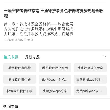
王、深渊梦魇、绮梦主宰。他们分别代表
头部提供了CAD快速看图的下载链接，有安全下载和普通下载，能
致命、统御、元素三大阵营的战术支点，
选择安全的最好还是选择安全下载
覆盖前排承伤、后排收割、群体控场、团
王座守护者养成指南 王座守护者角色培养与资源规划全教
队续航与DOT爆发等核心维度。掌握这五
第四步：
程
人的机制逻
接着网页提示有下载内容，这时我们不用更改文件名，至于文件保存
第一章：养成体系全景解析——均衡发展
路径根据个人喜爱可改可不改，这边小编选择默认路径。单击确定，
方为制胜之道许多玩家在游戏中期遭遇战
力瓶颈，往往并非投入资源不足，而是养
可以看到文件就已经开始下载了，我们等待他下载安装完即可 第五
成策略失衡所致——部分系统长期搁置，
2026年08月07日 05:37
步：
而另一些系统却过度倾斜资源。《王座守
回到手机桌面就可以看到已经安装好的最新CAD快速看图6.1.8，点
护者》构建了七大核心养成模块，彼此协
同、环环相扣，任一环节滞后都将导致整
击CAD快速看图APP图标进入欢迎页就可以开始使用了
相关专题
最新专题
体战力出现结构性短板：忽视任意一条主
线，都会削弱
看图软件有哪些
看图软件哪个好用
快速计算软件大全
看图软件哪个好
图片转cad用什么软件
快速看图app下载分享
快速截图软件下载
快速搜索app分享
免费pdf转cad软件有哪些
pdf转cad用什么软件免费
手机cad制图软件有哪些2022
看图软件推荐
热词专题