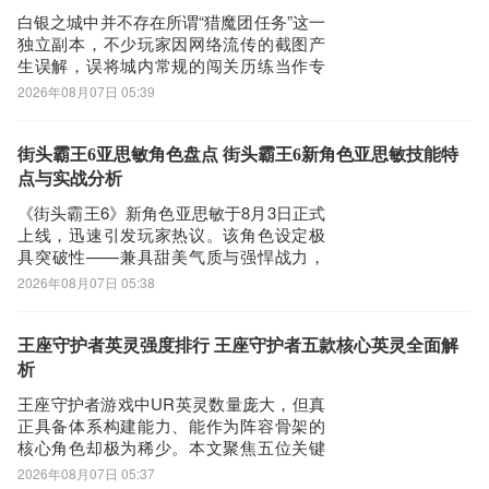
无缝应对PVE推图、PVP对抗及高难度副
下载CAD快速看图到手机上面的方法有很多。 安卓系统的手机可以
白银之城中并不存在所谓“猎魔团任务”这一
本
独立副本，不少玩家因网络流传的截图产
在豌豆荚或者PP助手等手机助手里面一键下载安装！也可以通过电
生误解，误将城内常规的闯关历练当作专
脑端用手机扫描CAD快速看图下载的二维码获取下载链接！有手机
属试炼玩法。实际上，该内容即为游戏内
2026年08月07日 05:39
端直接访问网页下载也是可以的，下面就为大家介绍下手机网页怎么
固定开放的“历练关卡”，场景统一设定于古
堡庭院，每局需击败24名敌人。通关核心
下载最新CAD快速看图6.1.8
在于合理组队与技能协同，而非寻找不存
街头霸王6亚思敏角色盘点 街头霸王6新角色亚思敏技能特
第一步：
在的隐藏副本。当前高胜率配置推荐四人
点与实战分析
首先，我们手机里要有一个浏览器，小编比较喜欢用UC浏览器，当
协
《街头霸王6》新角色亚思敏于8月3日正式
然可以用手机都是自带网页浏览器的，我这边使用的是华为手机下载
上线，迅速引发玩家热议。该角色设定极
最新CAD快速看图
具突破性——兼具甜美气质与强悍战力，
第二步：
打破系列传统形象框架，成为当前版本最
2026年08月07日 05:38
具话题性的格斗家之一。其视觉辨识度极
打开UC浏览器或者自带浏览器，我们在地址栏上直接输入最新CAD
高：深色肌肤搭配粉紫渐变长发，两套风
快速看图下载安装或者最新CAD快速看图APP下载。然后点击搜索，
格迥异的造型可自由切换，兼顾美学表现
王座守护者英灵强度排行 王座守护者五款核心英灵全面解
我们可以看到搜索结果罗列出来，里面都是有CAD快速看图下载的
与角色张力。《biubiu加速器》最新下载地
析
相关信息下载网站，当然推荐大家选择PP助手、豌豆荚这类比较知
王座守护者游戏中UR英灵数量庞大，但真
名的网站下载更加安全可靠
正具备体系构建能力、能作为阵容骨架的
第三步：
核心角色却极为稀少。本文聚焦五位关键
英灵——天谴暴君、恶魔克星、巨龙女
选择进入其中一个CAD快速看图APP下载的网页，我们可以看到网站
2026年08月07日 05:37