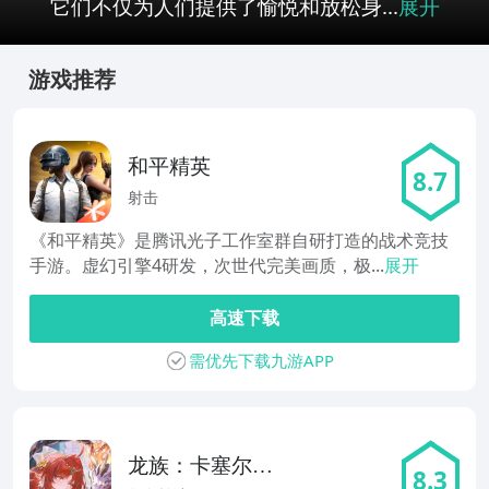
它们不仅为人们提供了愉悦和放松身...
展开
游戏推荐
和平精英
8.7
射击
《和平精英》是腾讯光子工作室群自研打造的战术竞技
手游。虚幻引擎4研发，次世代完美画质，极...
展开
高速下载
需优先下载九游APP
龙族：卡塞尔之
8.3