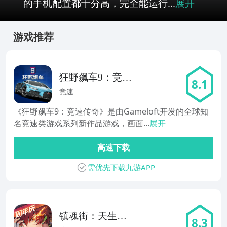
的手机配置都十分高，完全能运行...
展开
游戏推荐
狂野飙车9：竞速
8.1
传奇
竞速
《狂野飙车9：竞速传奇》是由Gameloft开发的全球知
名竞速类游戏系列新作品游戏，画面...
展开
高速下载
需优先下载九游APP
镇魂街：天生为
8.3