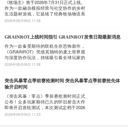
《牧场主》将于2026年7月31日正式上线。
游戏目标的角色
作为一款融合模拟经营与社交协作的乡村
生活题材游戏，它延续了经典牧场物语系
列的核心体验，同时在玩法深度与多人互
2026年08月06日 11:38
动层面实现全面升级。本作支持1至4人本
地或在线联机，玩家可共同规划农场布
局、协同种植作物、饲养牲畜、建造设
GRAINROT上线时间指引 GRAINROT发售日期最新消息
施，并与NPC村民建立长期关系，构建属
作为一款备受期待的联机生存恐怖新作，
于自
《GRAINROT》凭借其独特的废土世界观
与深度协作玩法，持续吸引着全球玩家的
关注。游戏支持多人组队共同完成物资撤
2026年08月06日 11:38
离、遗迹探索及据点重建等核心循环机
制，高度契合硬核生存类玩家的操作偏好
与策略需求。对于国内用户而言，由于游
突击风暴零点季前赛抢测时间 突击风暴零点季前赛抢先体
戏服务器部署于海外，直连体验易受网络
验开启时间
延迟与丢
《突击风暴：零点》季前赛抢测时间正式
公布！众多玩家期待已久的怀旧射击大作
即将开启首轮测试，本次测试定档于2026
年7月30日。作为承载近二十年玩家情感的
2026年08月06日 11:33
经典IP重启之作，本作不仅高度还原了原
版核心玩法与地图结构，更以免费开放测