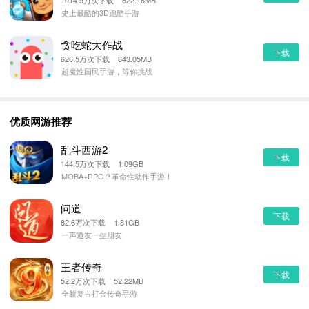
1014.5万次下载 622.18MB
史上最酷的3D跑酷手游
贪吃蛇大作战
下载
626.5万次下载 843.05MB
超魔性国民手游，等你挑战
优质网游推荐
乱斗西游2
下载
144.5万次下载 1.09GB
MOBA+RPG？革命性动作手游！
问道
下载
82.6万次下载 1.81GB
一声道友一生朋友
王者传奇
下载
52.2万次下载 52.22MB
全新复古打金传奇手游