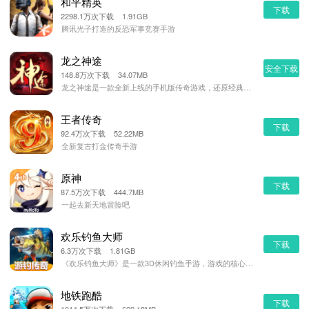
和平精英
下载
2298.1万次下载 1.91GB
腾讯光子打造的反恐军事竞赛手游
龙之神途
安全下载
148.8万次下载 34.07MB
龙之神途是一款全新上线的手机版传奇游戏，还原经典传奇玩法，超多全新的场景与BOSS等待玩家挑战！龙之
王者传奇
下载
92.4万次下载 52.22MB
全新复古打金传奇手游
原神
下载
87.5万次下载 444.7MB
一起去新天地冒险吧
欢乐钓鱼大师
下载
6.3万次下载 1.81GB
《欢乐钓鱼大师》是一款3D休闲钓鱼手游，游戏的核心设计支点是提供一款钓鱼垂类的优选游戏！【真实不设限
地铁跑酷
下载