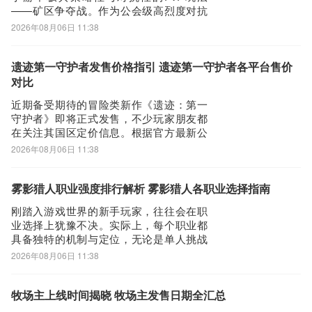
——矿区争夺战。作为公会级高烈度对抗
的核心玩法之一，该模式凭借紧张的节
2026年08月06日 11:38
奏、明确的目标和丰厚的资源回报，持续
吸引大量玩家投入其中。下文将围绕参与
条件、战斗机制、胜负规则及替代方案展
遗迹第一守护者发售价格指引 遗迹第一守护者各平台售价
开系统说明，助你快速掌握关键要点，提
对比
升实战竞争力。
近期备受期待的冒险类新作《遗迹：第一
守护者》即将正式发售，不少玩家朋友都
在关注其国区定价信息。根据官方最新公
布的消息，该游戏标准版售价为170元，若
2026年08月06日 11:38
需额外体验全部扩展内容，则需单独加购
DLC，费用为42元。作为一款面向海外服
务器发行的作品，本地玩家在实际游玩过
雾影猎人职业强度排行解析 雾影猎人各职业选择指南
程中，常面临连接不稳定、频繁掉线及下
刚踏入游戏世界的新手玩家，往往会在职
载速
业选择上犹豫不决。实际上，每个职业都
具备独特的机制与定位，无论是单人挑战
副本，还是参与多人竞技对战，明确各职
2026年08月06日 11:38
业的核心特性都是关键一步。尤其在《雾
影猎人》中，职业强度表现直接影响实战
体验，因此了解当前版本的职业梯队分
牧场主上线时间揭晓 牧场主发售日期全汇总
布，有助于快速锁定适配自身操作习惯与