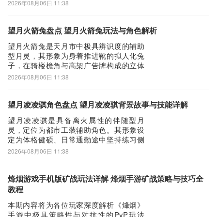
点等生活气息浓厚的区域。作为兼具战斗
2026年08月06日 11:38
支援、场景交互与经营协力三重定位的伴
生体，它并非传统意义上的主力输出或承
伤单位，而是以“温度调控”为核心能力贯穿
望月火箭兔盘点 望月火箭兔玩法与角色解析
游戏全流程体验。新手玩家在主线初期行
望月火箭兔是天月市中极具辨识度的辅助
经和光路
型月灵，其形象为身着推进靴的拟人化兔
子，在骑楼檐角与高架广告牌构成的立体
空间中高频穿行。它并非以直接输出见
2026年08月06日 11:38
长，核心机制在于起跳瞬间触发定向助
推，显著提升垂直跃升高度与空中位移速
度。在旧城区屋檐间快速穿行、抢占混沌
望月凌凌骐角色盘点 望月凌凌骐背景故事与技能详解
月门追捕任务的制高点时，火箭兔相较多
望月凌凌骐是具备离火属性的伴随型月
数战斗向月灵，能
灵，定位为都市工装辅助角色。其形象设
定为体格健硕、日常通勤途中坚持练习侧
平举的职场系月灵。骨骼结构融合离火共
2026年08月06日 11:38
振、程序开发增益与抗压续航三大核心机
制，专为高负荷城市任务场景设计。新手
玩家在德祠区承接物流类委托时，可在骑
烽烟游戏手机版矿战玩法详解 烽烟手游矿战策略与技巧全
楼阴影处留意身形挺拔、随身公文包反
教程
光、脚下疑似塞有
本期内容将为各位玩家深度解析《烽烟》
手游中极具策略性与对抗性的PvP玩法