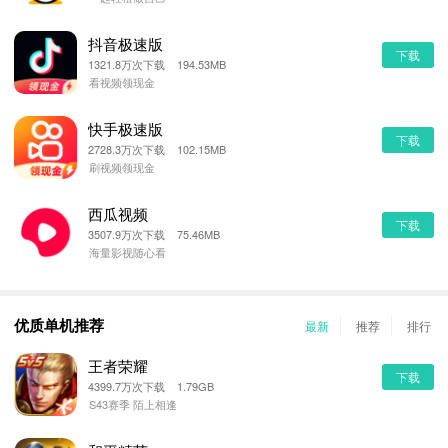
抖音极速版
下载
1321.8万次下载 194.53MB
看视频领现金
快手极速版
下载
2728.3万次下载 102.15MB
刷视频领现金
西瓜视频
下载
3507.9万次下载 75.46MB
海量影视随心看
优质单机推荐
最新
推荐
排行
王者荣耀
下载
4399.7万次下载 1.79GB
S43赛季 陌上相逢