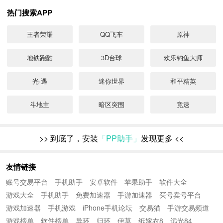
试的形式面向全平台用户，引发广泛关
热门搜索APP
注。《biubiu加速器》最新下载》》》
王者荣耀
QQ飞车
原神
地铁跑酷
3D台球
欢乐钓鱼大师
光·遇
迷你世界
和平精英
斗地主
暗区突围
竞速
>>
到底了，安装
「PP助手」
发现更多
<<
友情链接
账号交易平台
手机助手
安卓软件
苹果助手
软件大全
游戏大全
手机助手
免费加速器
手游加速器
买号卖号平台
游戏加速器
手机游戏
iPhone手机论坛
交易猫
手游交易频道
游戏榜单
软件榜单
异环
归环
伊莫
纸嫁衣8
远光84