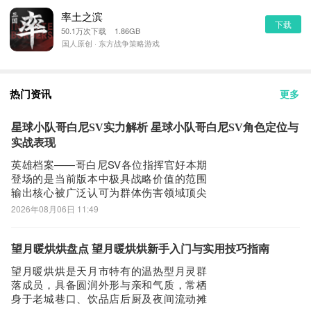
率土之滨
下载
50.1万次下载 1.86GB
国人原创 · 东方战争策略游戏
热门资讯
更多
星球小队哥白尼SV实力解析 星球小队哥白尼SV角色定位与
实战表现
英雄档案——哥白尼SV各位指挥官好本期
登场的是当前版本中极具战略价值的范围
输出核心被广泛认可为群体伤害领域顶尖
战力的UR级英雄——哥白尼SV！接下来我
2026年08月06日 11:49
们将从定位、成长路径与战术协同三个维
度展开解析【基础档案】英雄名称：哥白
尼SV稀有度：UR核心定位：大范围群体打
望月暖烘烘盘点 望月暖烘烘新手入门与实用技巧指南
击型输出单位【角色设定】【星级成长体
望月暖烘烘是天月市特有的温热型月灵群
系
落成员，具备圆润外形与亲和气质，常栖
身于老城巷口、饮品店后厨及夜间流动摊