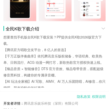
全民K歌下载介绍
想要查找手机版全民K歌下载安装？PP提供全民K歌2026版官方下
载。
【腾讯官方唱歌交友平台，8 亿人的首选】
【千万正版伴奏曲库】依托腾讯音乐版权储备，华语经典、欧美热
单、日韩流行、ACG 动漫一网打尽，新歌热歌官方授权快速上线。
【臻品音质 × 智能修音】DTS 官方音效、臻品母带音质，搭配超级
修音黑科技，构建你的专属录音棚。
【AI 玩法全家桶】AI 写歌、AIMV、AI 万人乐团陪唱，AI修音…你只
管唱，我来护航你的好声音。
【歌房：欢唱互动，以歌会友】多人实时合唱、跨房 PK、明星同
隐私政策
权限说明
台、礼物挑战，从双人对唱到大合唱，总有契合你的音乐舞台。
开发者详情：
腾讯音乐娱乐科技（深圳）有限公司
【全场景欢唱】手机、电视、车内全场景K歌，任何你想唱的时候，