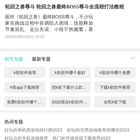
要求？老旧设备是否还能胜任？此外，多
轮回之兽尊斗 轮回之兽最终BOSS尊斗全流程打法教程
人联机场景下如何规避延迟、掉线等常见
面对《轮回之兽》最终BOSS尊斗，不少玩
问题？一款稳定
家在挑战过程中容易陷入困境：技能释放
节奏混乱、走位失误、小怪干扰频繁，甚
至因网络波动导致关键闪避失败，功亏一
2026年08月08日 18:32
篑。实际上，该Boss战共分为三个阶段，
对操作意识与环境判断能力提出明确要求
——而稳定流畅的网络环境，正是支撑战
相关专题
最新专题
术执行的基础保障。《biubiu加速器》
k歌软件推荐
k歌软件哪个最好
k歌软件哪个免费
k歌app下载推荐
想k歌下载什么软件好
下载k歌软件推荐
免费k歌软件哪个最好
2022现在k歌软件哪个好
全民k歌下载
手机k歌软件哪个好
手机k歌软件哪个好用
手机k歌软件排行榜
热词专题
好玩的单机类游戏排行榜2023
好玩的宅男游戏推荐有哪些2023
k歌软件有哪些
k歌app
免费的k歌软件有哪些
好玩点的手机游戏推荐
热门的升级游戏下载推荐2023