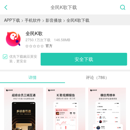
全民K歌下载
APP下载
>
手机软件
>
影音播放
>
全民K歌下载
全民K歌
2750.1万次下载 146.58MB
官方
优先下载
豌豆荚
安
安全下载
装，更安全
详情
评论（786）