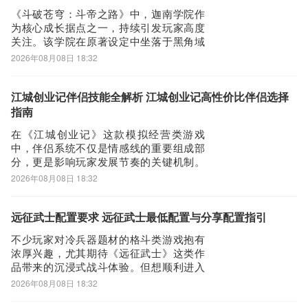
址》》》》
《斗破苍穹：斗帝之路》中，迦南学院作
为核心成长据点之一，持续引发玩家高度
关注。该学院在原著设定中坐落于黑角域
腹地，由远古八族之一雷族的大长老邙天
2026年08月08日 18:32
尺亲手创立，其初始使命并非单纯授业育
人，而是为封印与镇压异火——陨落心炎
而建。这一背景设定，也为游戏内该区域
江城创业记伴侣技能全解析 江城创业记高性价比伴侣选择
的功能设计奠定了深厚叙事基础。在游戏
指南
世界里，迦南
在《江城创业记》这款模拟经营类游戏
中，伴侣系统不仅是情感线的重要组成部
分，更是影响玩家发展节奏的关键机制。
每位可攻略角色都拥有独一无二的专属技
2026年08月08日 18:32
能，这些技能直接作用于游戏核心玩法
——商业经营、武学修炼、资源采集与手
工制作等环节。合理选择伴侣，能显著提
远征武士配置要求 远征武士最低配置与分享配置指引
升效率；若仓促缔结婚约而未充分了解技
不少玩家对冷兵器题材的格斗类游戏抱有
能适配性，则需耗
浓厚兴趣，尤其期待《远征武士》这类作
品带来的沉浸式战斗体验。但想顺利进入
游戏世界，除了热情之外，还需关注硬件
2026年08月08日 18:32
门槛与网络环境两大关键因素。那么，
《远征武士》的运行配置究竟有哪些硬性