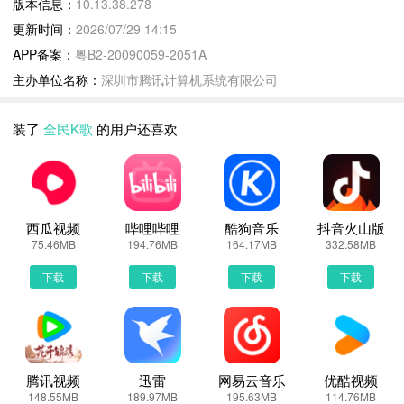
版本信息：
10.13.38.278
我在
更新时间：
2026/07/29 14:15
APP备案：
粤B2-20090059-2051A
全民K歌更新说明：
主办单位名称：
深圳市腾讯计算机系统有限公司
「歌房模式升级」蒙面唱将升级百变模式：送礼触发随机面具+音
效，全场围观舞台变装！
装了
全民K歌
的用户还喜欢
全民K歌10.13.38.278 下载安装说明：
下载全民K歌到手机上面的方法有很多。 安卓系统的手机可以在豌豆
荚或者PP助手等手机助手里面一键下载安装！也可以通过电脑端用
西瓜视频
哔哩哔哩
酷狗音乐
抖音火山版
手机扫描全民K歌下载的二维码获取下载链接！有手机端直接访问网
75.46MB
194.76MB
164.17MB
332.58MB
页下载也是可以的，下面就为大家介绍下手机网页怎么下载最新全民
下载
下载
下载
下载
K歌10.13.38.278
第一步：
首先，我们手机里要有一个浏览器，小编比较喜欢用UC浏览器，当
然可以用手机都是自带网页浏览器的，我这边使用的是华为手机下载
最新全民K歌
腾讯视频
迅雷
网易云音乐
优酷视频
148.55MB
189.97MB
195.63MB
114.76MB
第二步：