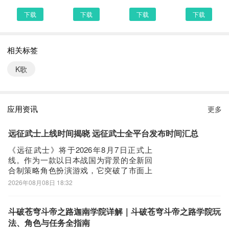
打开UC浏览器或者自带浏览器，我们在地址栏上直接输入最新全民
下载
下载
下载
下载
K歌下载安装或者最新全民K歌APP下载。然后点击搜索，我们可以
看到搜索结果罗列出来，里面都是有全民K歌下载的相关信息下载网
相关标签
站，当然推荐大家选择PP助手、豌豆荚这类比较知名的网站下载更
加安全可靠
K歌
第三步：
选择进入其中一个全民K歌APP下载的网页，我们可以看到网站头部
提供了全民K歌的下载链接，有安全下载和普通下载，能选择安全的
应用资讯
更多
最好还是选择安全下载
第四步：
远征武士上线时间揭晓 远征武士全平台发布时间汇总
接着网页提示有下载内容，这时我们不用更改文件名，至于文件保存
《远征武士》将于2026年8月7日正式上
路径根据个人喜爱可改可不改，这边小编选择默认路径。单击确定，
线。作为一款以日本战国为背景的全新回
合制策略角色扮演游戏，它突破了市面上
可以看到文件就已经开始下载了，我们等待他下载安装完即可 第五
同类题材普遍采用的动作砍杀玩法，转向
2026年08月08日 18:32
步：
更注重战术布局与角色养成的深度策略体
回到手机桌面就可以看到已经安装好的最新全民K歌10.13.38.278，
验。对于熟悉该类型作品的玩家而言，本
作由知名发行商操刀，品质保障值得期
点击全民K歌APP图标进入欢迎页就可以开始使用了
斗破苍穹斗帝之路迦南学院详解｜斗破苍穹斗帝之路学院玩
待。《biubiu加速器》最新下载地
法、角色与任务全指南