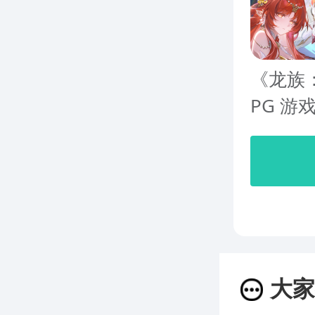
《龙族
PG 游
大家