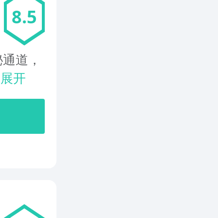
8.5
秘通道，
.
展开