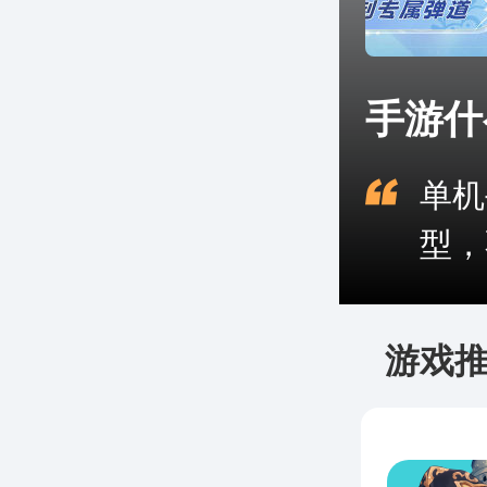
手游什
单机
型，
游戏