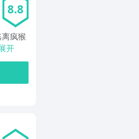
8.8
逃离疯猴
展开