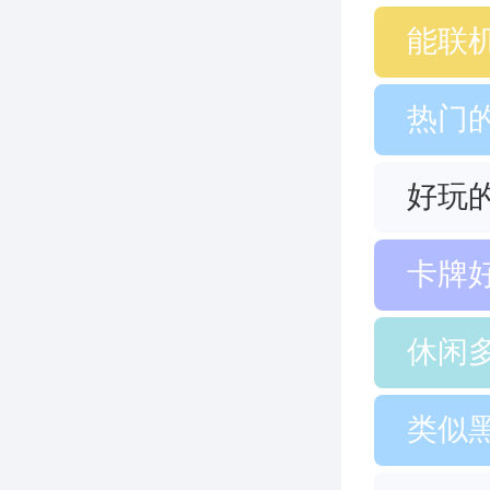
能联
热门
好玩
卡牌
休闲
类似黑