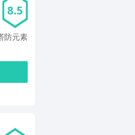
8.5
塔防元素
开