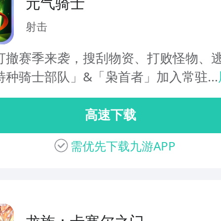
元气骑士
射击
打撤赛季来袭，搜刮物资、打败怪物、
特种骑士部队」&「枭首者」加入常驻...
高速下载
需优先下载九游APP