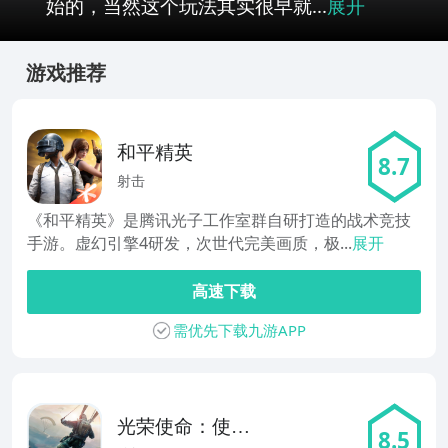
始的，当然这个玩法其实很早就...
展开
游戏推荐
和平精英
8.7
射击
《和平精英》是腾讯光子工作室群自研打造的战术竞技
手游。虚幻引擎4研发，次世代完美画质，极...
展开
高速下载
需优先下载九游APP
光荣使命：使命
8.5