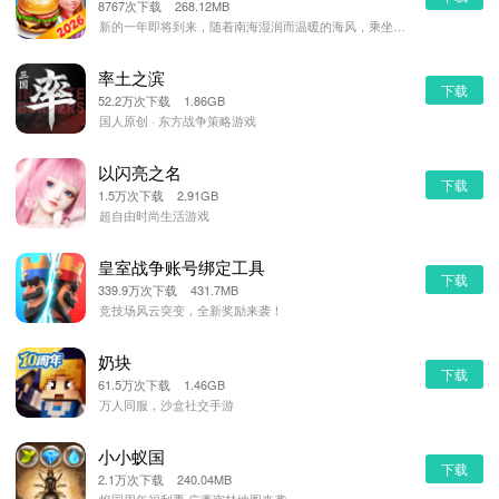
8767次下载 268.12MB
新的一年即将到来，随着南海湿润而温暖的海风，乘坐热气球前往拉斯维加斯般灯火辉煌 的海滨都市-不夜城，
率土之滨
下载
52.2万次下载 1.86GB
国人原创 · 东方战争策略游戏
以闪亮之名
下载
1.5万次下载 2.91GB
超自由时尚生活游戏
皇室战争账号绑定工具
下载
339.9万次下载 431.7MB
竞技场风云突变，全新奖励来袭！
奶块
下载
61.5万次下载 1.46GB
万人同服，沙盒社交手游
小小蚁国
下载
2.1万次下载 240.04MB