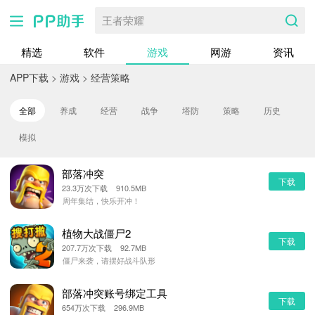
王者荣耀
精选
软件
游戏
网游
资讯
APP下载
>
游戏
>
经营策略
全部
养成
经营
战争
塔防
策略
历史
模拟
部落冲突
下载
23.3万次下载 910.5MB
周年集结，快乐开冲！
植物大战僵尸2
下载
207.7万次下载 92.7MB
僵尸来袭，请摆好战斗队形
部落冲突账号绑定工具
下载
654万次下载 296.9MB