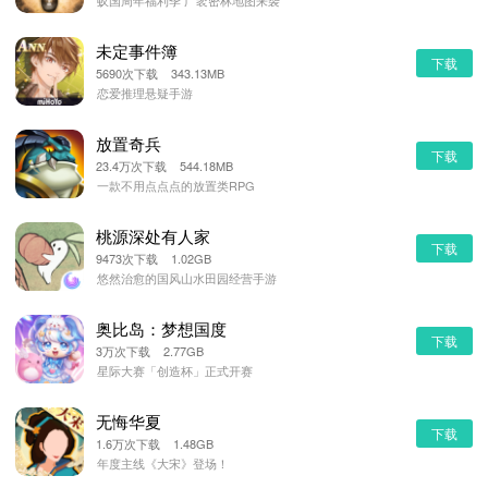
蚁国周年福利季 广袤密林地图来袭
未定事件簿
下载
5690次下载 343.13MB
恋爱推理悬疑手游
放置奇兵
下载
23.4万次下载 544.18MB
一款不用点点点的放置类RPG
桃源深处有人家
下载
9473次下载 1.02GB
悠然治愈的国风山水田园经营手游
奥比岛：梦想国度
下载
3万次下载 2.77GB
星际大赛「创造杯」正式开赛
无悔华夏
下载
1.6万次下载 1.48GB
年度主线《大宋》登场！