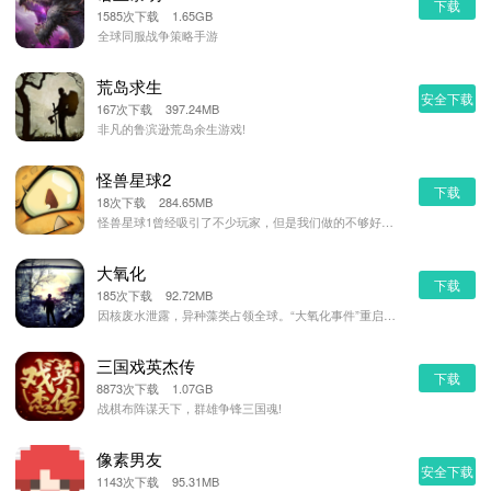
下载
1585次下载 1.65GB
全球同服战争策略手游
荒岛求生
安全下载
167次下载 397.24MB
非凡的鲁滨逊荒岛余生游戏!
怪兽星球2
下载
18次下载 284.65MB
怪兽星球1曾经吸引了不少玩家，但是我们做的不够好，这次在1的基础上，我们做了大幅的加强。最重要的，有
大氧化
下载
185次下载 92.72MB
因核废水泄露，异种藻类占领全球。“大氧化事件”重启，而你，能否在这末世绝境之中存活？《大氧化》是一款
三国戏英杰传
下载
8873次下载 1.07GB
战棋布阵谋天下，群雄争锋三国魂!
像素男友
安全下载
1143次下载 95.31MB