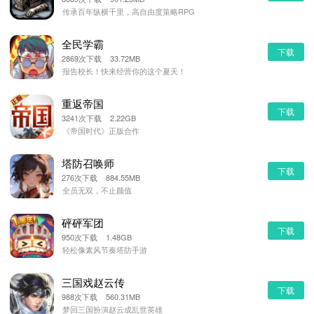
传承百年纵横千里，高自由度策略RPG
全民学霸
下载
2869次下载 33.72MB
报告校长！快来经营你的这个夏天！
重返帝国
下载
3241次下载 2.22GB
《帝国时代》正版合作
塔防召唤师
下载
276次下载 884.55MB
全员无双，不止颜值
砰砰军团
下载
950次下载 1.48GB
轻松像素风节奏塔防手游
三国戏赵云传
下载
988次下载 560.31MB
梦回三国扮演赵云成乱世英雄