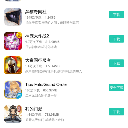
黑猫奇闻社
下载
1849次下载 1.24GB
徜徉于真实与梦幻之间，难以辨别真假
神宠大作战2
下载
4.2万次下载 213.09MB
传说神兽养成进化游戏
大帝国征服者
下载
1.4万次下载 177.14MB
战争题材的策略性手机游戏等待您的加入
Tips Fate/Grand Order
安全下载
186次下载 608.37MB
二次元回合制卡牌手游
我的门派
下载
1164次下载 733.98MB
叩开九天仙门 成就无上金仙