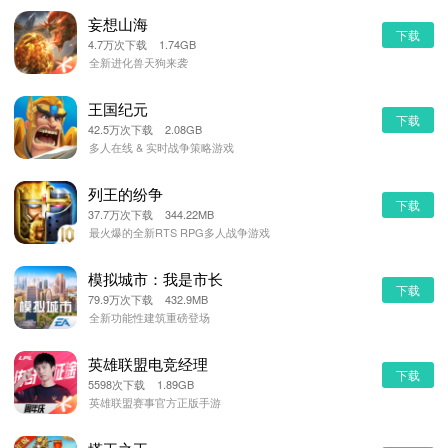
妄想山海
下载
4.7万次下载 1.74GB
全新进化兽天狗来袭
王国纪元
下载
42.5万次下载 2.08GB
多人在线 & 实时战争策略游戏
列王的纷争
下载
37.7万次下载 344.22MB
最火爆的全新RTS RPG多人战争游戏
模拟城市：我是市长
下载
79.9万次下载 432.9MB
全新功能性建筑重磅登场
英雄联盟电竞经理
下载
5598次下载 1.89GB
英雄联盟赛事官方正版手游