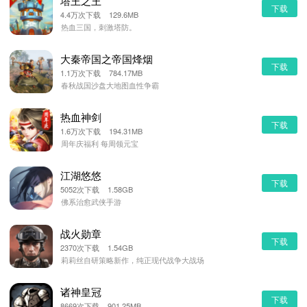
塔王之王
下载
4.4万次下载 129.6MB
热血三国，刺激塔防。
大秦帝国之帝国烽烟
下载
1.1万次下载 784.17MB
春秋战国沙盘大地图血性争霸
热血神剑
下载
1.6万次下载 194.31MB
周年庆福利 每周领元宝
江湖悠悠
下载
5052次下载 1.58GB
佛系治愈武侠手游
战火勋章
下载
2370次下载 1.54GB
莉莉丝自研策略新作，纯正现代战争大战场
诸神皇冠
下载
8669次下载 901.25MB