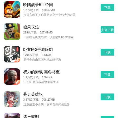
欧陆战争5：帝国
下载
1.5万次下载 150.57MB
指挥官阁下！你即将建立一个伟大的帝国
糖果灾难
安全下载
223次下载 327.09MB
一款结合机关陷阱，沙盒的3D塔防游戏
卧龙吟2手游版01
下载
1798次下载 1.13GB
腾讯全自由三国对抗战略手游
权力的游戏 凛冬将至
下载
1.1万次下载 1.92GB
HBO正版授权战争策略手游
暴走英雄坛
下载
3.1万次下载 708.27MB
逗趣娇羞小少侠，探索自由武侠世界
诸王黎明