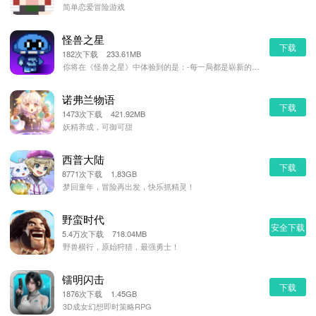
简单恋爱冒险游戏
怪兽之星
下载
182次下载 233.61MB
你将在《怪兽之星》中体验到的是：-每一局都是崭新的开始，体验随机生成的迷宫冒险-所见即所用 ，邂逅并
诺弗兰物语
下载
1473次下载 421.92MB
妖精养成，可御可甜
西普大陆
下载
8771次下载 1.83GB
梦回童年，冒险再出发，快乐抓精灵！
野蛮时代
安全下载
5.4万次下载 718.04MB
野兽横行，原始狩猎，最强勇士！
镭明闪击
下载
1876次下载 1.45GB
3D成女幻想即时策略RPG