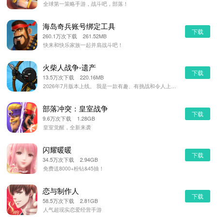
全球第一策略手游，战斗吧，部落！
海岛奇兵账号绑定工具
下载
260.1万次下载 261.52MB
快来和快乐家族一起并肩战斗吧！
火柴人战争-遗产
下载
13.5万次下载 220.16MB
2026年7月版本上线。 我是一款有趣、有挑战和令人上瘾的火柴人游戏。控制自身军队的队列或玩耍每个部
部落冲突：皇室战争
下载
9.6万次下载 1.28GB
皇室觉醒，全新来袭
闪耀暖暖
下载
34.5万次下载 2.94GB
免费送8000+粉钻&45抽！
恋与制作人
下载
58.5万次下载 2.81GB
人气超现实恋爱经营手游