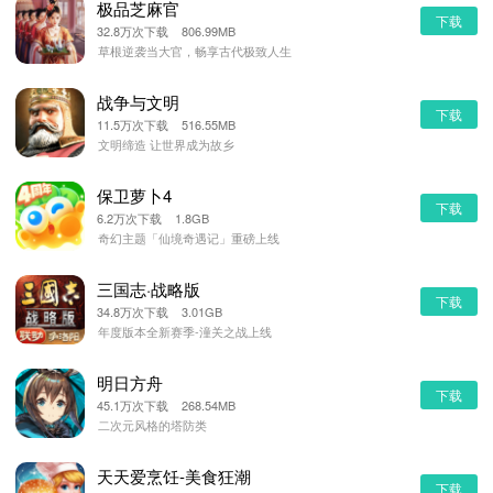
极品芝麻官
下载
32.8万次下载 806.99MB
草根逆袭当大官，畅享古代极致人生
战争与文明
下载
11.5万次下载 516.55MB
文明缔造 让世界成为故乡
保卫萝卜4
下载
6.2万次下载 1.8GB
奇幻主题「仙境奇遇记」重磅上线
三国志·战略版
下载
34.8万次下载 3.01GB
年度版本全新赛季-潼关之战上线
明日方舟
下载
45.1万次下载 268.54MB
二次元风格的塔防类
天天爱烹饪-美食狂潮
下载