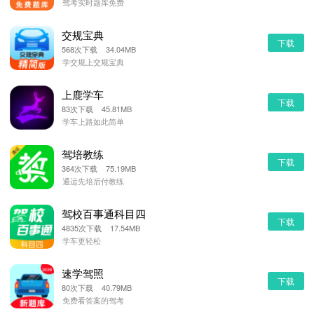
驾考实时题库免费
交规宝典
下载
568次下载 34.04MB
学交规上交规宝典
上鹿学车
下载
83次下载 45.81MB
学车上路如此简单
驾培教练
下载
364次下载 75.19MB
通运先培后付教练
驾校百事通科目四
下载
4835次下载 17.54MB
学车更轻松
速学驾照
下载
80次下载 40.79MB
免费看答案的驾考