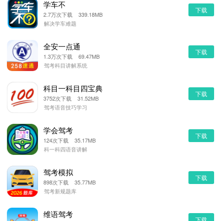
学车不
下载
2.7万次下载 339.18MB
解决学车难题
全安一点通
下载
1.3万次下载 69.47MB
驾考科目讲解系统
科目一科目四宝典
下载
3752次下载 31.52MB
驾考语音技巧学习
学会驾考
下载
124次下载 35.17MB
科一科四语音讲解
驾考模拟
下载
898次下载 35.77MB
驾考新规题库
维语驾考
下载