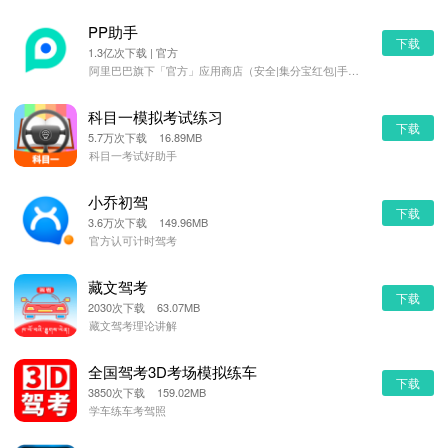
PP助手
下载
1.3亿次下载 | 官方
阿里巴巴旗下「官方」应用商店（安全|集分宝红包|手机管理）
科目一模拟考试练习
下载
5.7万次下载 16.89MB
科目一考试好助手
小乔初驾
下载
3.6万次下载 149.96MB
官方认可计时驾考
藏文驾考
下载
2030次下载 63.07MB
藏文驾考理论讲解
全国驾考3D考场模拟练车
下载
3850次下载 159.02MB
学车练车考驾照