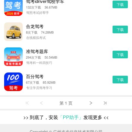
驾考idriver驾校学车
下载
132次下载 36.67MB
驾照考试好帮手
合龙驾考
下载
8次下载 74.28MB
在线模拟考试
准驾考题库
下载
294次下载 50.54MB
驾考科一科四技巧
百分驾考
下载
67次下载 85.92MB
专注学员驾考学习
第 1 页
>>
到底了，安装
「PP助手」
发现更多
<<
Copyright © 广州皮皮信息技术有限公司