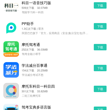
科目一语音技巧版
下载
509次下载 32.07MB
驾校学习科一科四
PP助手
下载
1.3亿次下载 | 官方
阿里巴巴旗下「官方」应用商店（安全|集分宝红包|手机管理）
摩托驾考通
下载
252次下载 36.03MB
驾考全能小帮手
学法减分百事通
下载
154次下载 20.25MB
学法减分考试不愁
摩托车科目一科目四
下载
301次下载 33.82MB
二轮三轮摩托车
驾考宝典多语言版
下载