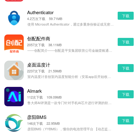
Authenticator
下载
4.2万次下载 59.71MB
使用 Microsoft Authenticator，通过多重身份验证或无密码功能，轻松安全地登录所
创配配件商
下载
2057次下载 38.11MB
——创配简介——创配是平安集团联营公司金融壹账通旗下汽后配件服务平台，利用先进移动互联技术，为车后市
桌面温度计
下载
2237次下载 21.59MB
室内温度计首创室内温度智能分析（安装app后开始收集温度数据，大约两小时后启动室内温度智能分析） 致
AImark
下载
112次下载 109.09MB
鲁大师AI评测是一款专门针对手机AI芯片进行评测的软件 使用了RDN、Resnet50、Deepla
彦阳BMS
下载
146次下载 22.95MB
彦阳BMS（YYBMS），懂你的电池管理平台 【动态监测】 随时随地打开APP连接上电池即可看到各项