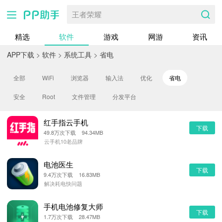
王者荣耀
精选
软件
游戏
网游
资讯
APP下载
>
软件
>
系统工具
>
省电
全部
WiFi
浏览器
输入法
优化
省电
安全
Root
文件管理
分发平台
红手指云手机
下载
49.8万次下载 94.34MB
云手机10老品牌
电池医生
下载
9.4万次下载 16.83MB
解决耗电快问题
手机电池修复大师
下载
1.7万次下载 28.47MB