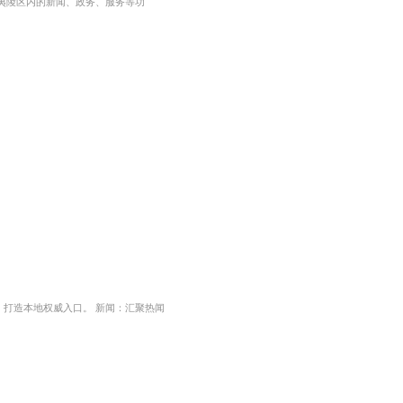
、夷陵区内的新闻、政务、服务等功
打造本地权威入口。 新闻：汇聚热闻