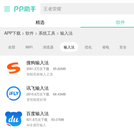
王者荣耀
精选
软件
APP下载
>
软件
>
系统工具
>
输入法
全部
WiFi
浏览器
输入法
优化
省电
安全
搜狗输入法
3591.2万次下载 95.82MB
智能高效输入之选
讯飞输入法
2815.6万次下载 68.43MB
更智能更好用
百度输入法
921.8万次下载 93.07MB
AI全感官输入