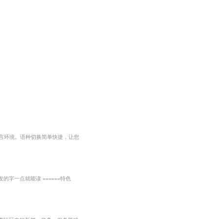
语言环境。语种切换简单快捷，让您
字一点就能读 ======特色