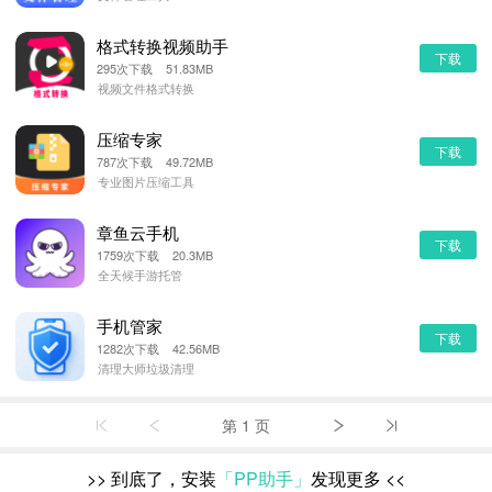
格式转换视频助手
下载
295次下载 51.83MB
视频文件格式转换
压缩专家
下载
787次下载 49.72MB
专业图片压缩工具
章鱼云手机
下载
1759次下载 20.3MB
全天候手游托管
手机管家
下载
1282次下载 42.56MB
清理大师垃圾清理
第 1 页
>>
到底了，安装
「PP助手」
发现更多
<<