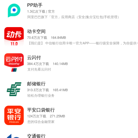
PP助手
1.3亿次下载 | 官方
阿里巴巴旗下「官方」应用商店（安全|集分宝红包|手机管理）
动卡空间
70.6万次下载 164.84MB
【我们是】 中信银行信用卡唯一官方APP——银行级安全保障，为你提
云闪付
384.4万次下载 140.14MB
支付先看云闪付
邮储银行
313.3万次下载 165.41MB
轻松办理银行业务
平安口袋银行
124万次下载 271.25MB
您的综合金融管家
交通银行