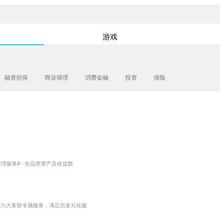
游戏
融资担保
商业保理
消费金融
投资
保险
服务# · 全品类资产及收益数
出六大客群专属服务，满足您多元化服