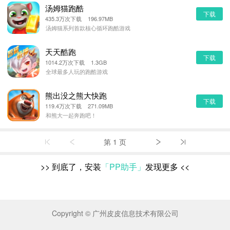
汤姆猫跑酷
下载
435.3万次下载 196.97MB
汤姆猫系列首款核心循环跑酷游戏
天天酷跑
下载
1014.2万次下载 1.3GB
全球最多人玩的跑酷游戏
熊出没之熊大快跑
下载
119.4万次下载 271.09MB
和熊大一起奔跑吧！
第 1 页
>>
到底了，安装
「PP助手」
发现更多
<<
Copyright © 广州皮皮信息技术有限公司