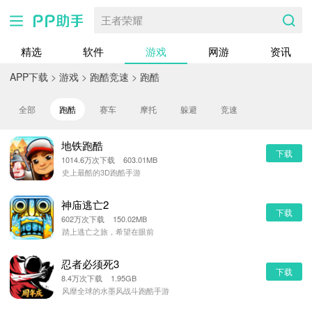
王者荣耀
精选
软件
游戏
网游
资讯
APP下载
>
游戏
>
跑酷竞速
>
跑酷
全部
跑酷
赛车
摩托
躲避
竞速
地铁跑酷
下载
1014.6万次下载 603.01MB
史上最酷的3D跑酷手游
神庙逃亡2
下载
602万次下载 150.02MB
踏上逃亡之旅，希望在眼前
忍者必须死3
下载
8.4万次下载 1.95GB
风靡全球的水墨风战斗跑酷手游