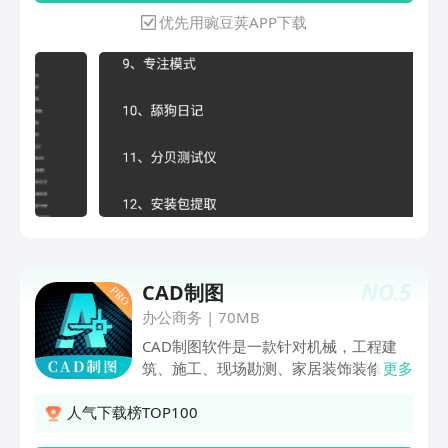
速测试查看自己当前手机的下载速度6、
优先用豌豆荚APP下载
天气查询查询当前城市的天气清空7、日
期推算根据当前日期推算指定天数的日期
8、趣味壁纸把当前相机作为壁纸9、专
注模式让你放下手机。专注于某件事情
10、舔狗日记看看舔狗的每日生活11、
分贝测试仪查看当前是否被噪音污染
12、安装包提取将自带的apk分享给身边
的小伙伴13、全屏滚动文字生成一个可
以滚动的横屏文案14、查看设备信息查
看更深级别的设备信息15、模拟电子时
钟模拟一个电子时钟，时间就是金钱
16、二维码扫描解析扫描与解析二维码
NO.
5
CAD制图
17、文字语音合成通过一段文字合成一
段语音【更多】：软件内置四种主题颜色
办公商务
|
70MB
可选，我的收藏可以收藏你喜欢的小工
CAD制图软件是一款针对机械，工程建
具。常用工具箱，你的效率小帮手！
筑、施工、现场勘测、家居装饰装修、机
更多
械制图、测量测绘、一建、二建等行业的
人群，提供CAD手机看图、CAD制图、
人气下载榜TOP100
CAD快速看图、CAD测量、CAD正交矩形