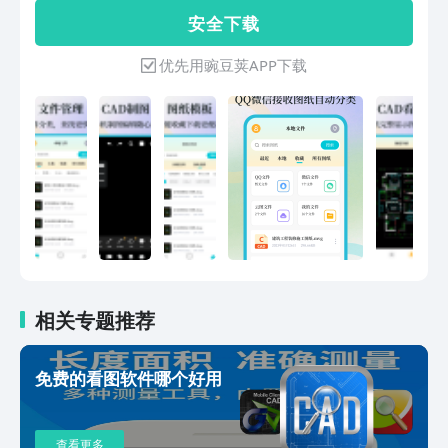
绘制、画图设计、图形设计等功能的制图
安 全 下 载
软件。手机轻松接收图纸，一键打开显示
无乱码，是一款手机CAD软件。微信QQ
优先用豌豆荚APP下载
接收的文件，支持一键打开，专业DWG
图纸显示更完整、更精准，支持DWG图
纸编辑、DWG批注、DWG测量、DWG
标注、CAD测量、文字查找替换等功能。
图纸支持DWG导出、PDF导出。【CAD
看图】1.支持DWG图纸格式看图，专业
的解析告别图纸乱码，显示更加完整。2.
不同的文件管理，本地、所有图纸及收藏
文件分门别类，更加一目了然。搜索的按
钮让你查找图纸更加便利，同时可根据喜
好切换不同的视图模式。3.手机看图：
QQ、微信的DWG图纸文件，一键打开，
相关专题推荐
方便快捷。4.CAD标注：支持对图纸进行
标注，提供箭头、引线标注、云线、直
免费的看图软件哪个好用
线、图片、音频、文字、圆形等不同类型
的标注，支持线条文字颜色选择，让标注
更加清晰明了，沟通更便利。【CAD制
查看更多
图】1.CAD制图：手机上也能实现CAD制