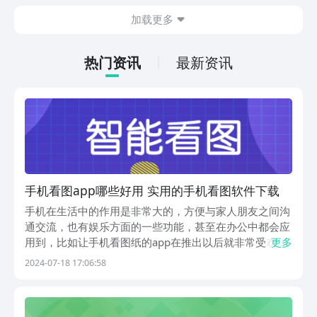
斗感受，游戏整体玩法也比较多样化，肯
加载更多
定有不少朋友感兴趣，但不知道哪里下
载，其实九游现在就能预约，手游福利最
有性价比的APP，身后有阿里巴巴灵犀互
热门资讯
最新资讯
娱大厂支持，玩手游就到九游，海量代金
券，成长礼包等待朋友们领取，感受战力
飙升的感觉。
手机看图app哪些好用 实用的手机看图软件下载
手机在生活中的作用是非常大的，方便与家人朋友之间沟
通交流，也有娱乐方面的一些功能，甚至在办公中都会应
用到，比如让手机看图纸的app在推出以后就非常受欢
更多
迎，目前手机看图app哪个好用?下载好用的一款到手机
2024-07-18 17:06:58
上，需要看图的时候直接打开，不仅操作简单，而且还能
让你观看到更方便。1、《看图王》说到cad大家都...