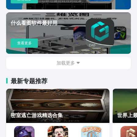
图，提供直线、多段线、云线、矩形、圆
形等不同的绘图线形。2.正交矩形墙面绘
制：提供正交直线、正交矩形的墙面绘
什么看图软件最好用
制，制图更轻松3.装修家具图块：只能选
择对应的家具图块，即可完成门窗、桌椅
等家具的绘制，提高效率；4.CAD测量：
查看更多
提供距离测量、面积测量等功能。5.CAD
图层管理：针对图纸中的图层进行管理，
看图、制图更方便。【CAD图纸】超多类
加载更多
型的云盘图纸文件，一键收藏下载，提高
效率。
最新专题推荐
密室逃亡游戏精选合集
世界上