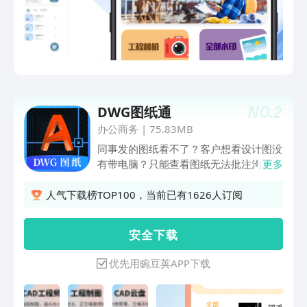
dwg图纸文件格式，完美显示无乱码。支
持CAD批注功能，您可以在图纸进行箭
头、文字、图片、语音、引线批注等，增
加技术交流的沟通效率。【CAD绘图】这
是一款可以在手机、平板上进行CAD制
图、工程制图的绘图工具，提供正交直
线、正交矩形墙面绘制，提供直线、云
NO.
2
DWG图纸通
线、多段线、任意性、圆形、矩形等不同
线性图形工具，手机上即可实现CAD制
办公商务
|
75.83MB
图。同时还可查看图层、根据图层显示图
同事发的图纸看不了？客户想看设计图没
纸；支持距离测量、面积测量等CAD测量
有带电脑？只能查看图纸无法批注沟通？
更多
工具。是您掌上的CAD制图绘图看图工
这是一款CAD图纸、批注图纸、分享图
具。【CAD图纸下载】提供各个行业的图
纸、沟通图纸、管理图纸的CAD看图制图
人气下载榜TOP100，当前已有1626人订阅
纸模板，可一键下载收藏，进行图纸修
软件。让你再手机上就可以进行CAD看
改，提高工作的效率。CAD网盘还支持各
图、CAD制图、图纸批注（CAD批注）、
安 全 下 载
个类型的文件上传到云端进行保存和分
图纸沟通等技术交流，是一款手机cad看
享，方便你随时随地查看。【工程相机】
图制图软件。 这是一款看图纸CAD看图
优先用豌豆荚APP下载
提供施工前、施工中、施工后不同类型的
软件，提供DWG格式的文件图纸查看、
工作考勤打卡，打卡时间真实无篡改，提
图纸编辑、CAD看图、CAD制图、手机
供考勤打开、物业打卡、巡逻打卡等不同
cad快速看图、CAD测绘等功能，同时可