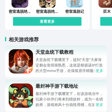
密室逃脱绝境
密室逃脱绝境
密室逃脱记
匠木
系列10寻梦大
系列11游乐园
作战
查看更多
相关游戏推荐
天堂血统下载教程
天堂血统下载哪里下，提到“天堂”大家肯
定都会觉得很熟悉，这就是根据该IP打造
的大型mmo手游，在保留原作精髓基础
更多
上，给众多玩家伙伴们打造了全新冒险体
验，世界观得到完整还原，职业体系，战
最封神手游下载地址
斗策略都有深度创新，肯定有不少伙伴都
很想玩，可提前在九游平台预约，手游福
最封神手游下载哪里下，在该游戏当中，
利最有性价比APP，身后有阿里巴巴灵犀
玩家小伙伴们将来到猎妖村，成为一名猎
互娱大厂支持，节假日活动来临时刻，还
妖师，游戏画风十分搞怪滑稽，在游玩过
更多
有万元无门槛券能抽，0元畅玩。
程中总是忍俊不禁，冲淡了特别紧张的战