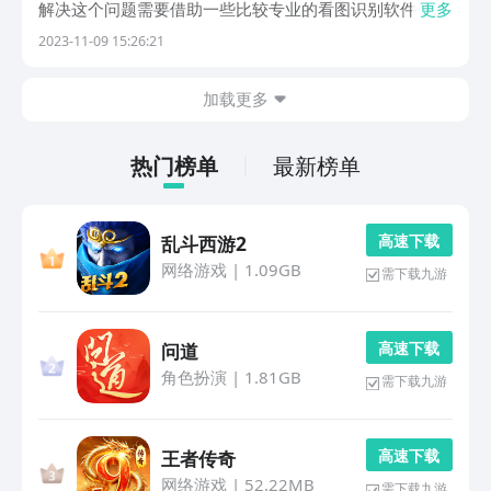
解决这个问题需要借助一些比较专业的看图识别软件，所
更多
以今天小编给大家带来看图识别软件哪个更好用，为大家
2023-11-09 15:26:21
推荐情况好用的看图识别软件，让大家借助这些软件都能
让自己非常纳闷的东西快速地被识别出来，而且方便我
加载更多
们...
热门榜单
最新榜单
高 速 下 载
乱斗西游2
网络游戏
|
1.09GB
需下载九游
高 速 下 载
问道
角色扮演
|
1.81GB
需下载九游
高 速 下 载
王者传奇
网络游戏
|
52.22MB
需下载九游