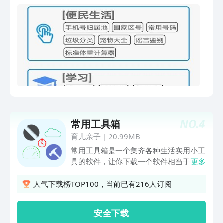
制实现直线绘制、矩形绘制的功能。
对；类：毒鸡汤、笑话大全、十万个为什
么、励志句子、彩虹屁、土味情话、经典
台词、舔狗句子、网易云经典。
NO.
4
常用工具箱
育儿亲子
|
20.99MB
常用工具箱是一个集齐各种生活实用小工
具的软件，让你下载一个软件相当于下载
更多
了N个软件。【主要功能】：1、翻译文
本将文本直接翻译成各国语言 ，还可以
人气下载榜TOP100，当前已有216人订阅
清空复制，便捷操作2、直尺手机也是尺
子3、指南针永远不必害怕迷失方向4、
安 全 下 载
物流查询查看自己的快递到哪里了5、网