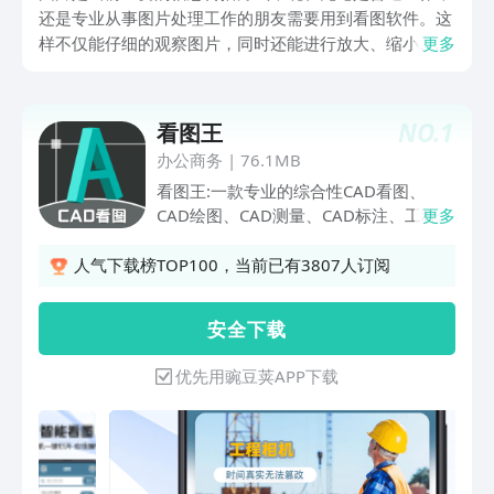
还是专业从事图片处理工作的朋友需要用到看图软件。这
样不仅能仔细的观察图片，同时还能进行放大、缩小、旋
更多
转等一系列操作，打开多种格式。那么看图软件哪个好
用？之前想要看图并旋转，只能通过电脑来操作，现在只
要下载app即可快速完成，接下来推荐几款非常实用的看
NO.
1
看图王
图平台。
办公商务
|
76.1MB
看图王:一款专业的综合性CAD看图、
CAD绘图、CAD测量、CAD标注、工程相
更多
机、制图绘图的工具，旨在为工程、建
筑、装修设计、园林设计、机械制图、施
人气下载榜TOP100，当前已有3807人订阅
工、交通、园林等行业的专业人试提供便
利的CAD快速看图、看图纸、制图、测量
安 全 下 载
功能，让您随时随地轻松处理图纸。
【CAD看图】使用CAD手机看图王功能，
优先用豌豆荚APP下载
您可以方便随时随地查看手机本地图纸、
最近图纸、收藏图纸，qq和微信接收的
文件一键打开查看，云图图纸可一键收
藏、下载打开。您还可以根据图纸文件名
进行搜索，查找图纸超方便。图纸兼容了