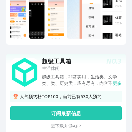
的水印模板，方便您更好的进行工作上的
进行图纸分享、上传云图，一部手机即可
沟通和记录。
实现图纸的沟通、协作，提高办公效率。
1. CAD手机看图，便捷高效 CAD图纸的
支持直接打开微信、QQ里接收的图纸文
件，极速浏览AutoCAD和各类建筑、工
程、装修、园林等CAD图纸，全面兼容。
真矢量CAD图纸显示，云字体提供CAD字
库，手机上即可完美显示图纸，手机上实
现CAD看图、CAD快速看图。 2. CAD批
NO.
3
超级工具箱
注，一键分享上传 支持语音、照片、文
字、箭头、图形等多种方式对图纸进行批
生活休闲
注，基于图纸进行专业技术沟通，支持一
超级工具箱，非常实用，生活类、文学
键分享图纸给同事，或上传云图保存，提
类、类、历史类，应有尽有，内容不断填
更多
高了工作效率。 3. 图纸分类管理 针对不
充，功能越来越多。历史上的今天；文字
同来源的CAD图纸进行分类管理，并可通
实用工具：英文大小写转换、汉字繁体简
人气预约榜TOP100，当前已有630人预约
过文件名一键搜索图纸、查找图纸，手机
体火星文转换、人民币大写、汉字转拼
上查看CAD图纸更便捷。 4. CAD制图 手
音；垃圾分类：热门垃圾分类、垃圾搜
订阅最新信息
机上也可实现CAD制图、绘图，在手机上
索；便民生活工具：手机号归属地查询、
新建CAD图纸，进行CAD图纸的绘制、测
标准体重计算器等；学习类：成语词典、
需 下 载 九 游 A P P
量、批注、文字查找等功能，还有正交绘
新华字典；星座类：星座查询、星座配