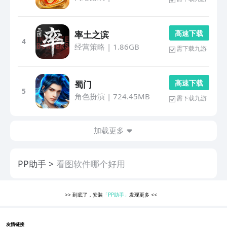
高 速 下 载
率土之滨
4
经营策略
|
1.86GB
需下载九游
高 速 下 载
蜀门
5
角色扮演
|
724.45MB
需下载九游
加载更多
PP助手
看图软件哪个好用
>>
到底了，安装
「PP助手」
发现更多
<<
友情链接