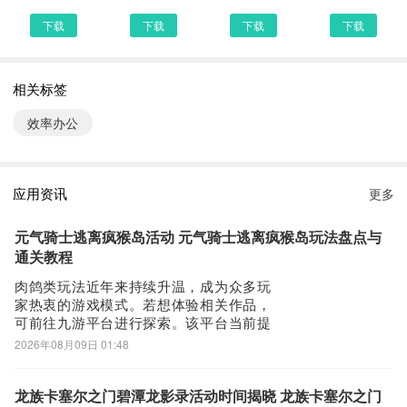
醒灵感一刻；丰富内容、改写语气、润色文案，创作本就如此轻松。
下载
下载
下载
下载
【高效开会就用 会议AI】
自动匹配发言人字幕：钉钉会议可精准定位多人会议中的发言人，让
观点碰撞清晰有序，同时实时识别会议语音并呈现字幕，嘈杂环境或
相关标签
出差路上也能及时看到讨论内容，随时随地，流畅开会。支持AI听记
效率办公
与实时问答，用AI重塑会议互动体验，提升效率。
AI时代的记录方式：闪记升级为“AI听记”，30+行业场景模板，支持
声纹自动识别发言人。
应用资讯
更多
3、智能、开放、高效的的协作体验
【文档AI】：一切信息皆可联通，多人编辑实时协同，让团队经验有
元气骑士逃离疯猴岛活动 元气骑士逃离疯猴岛玩法盘点与
效沉淀，让知识流转畅通无阻。
通关教程
【会议AI】：Al实时字幕智能转写，多端快捷切换流畅体验，还可共
肉鸽类玩法近年来持续升温，成为众多玩
享屏幕和文档实现多人在线编辑，或通过表情、气氛、状态对他人观
家热衷的游戏模式。若想体验相关作品，
点表态，打破线上交流的距离感，远程开会也和面对面一样。
可前往九游平台进行探索。该平台当前提
【日历AI】：通过自然语言输入轻松创建日程，智能推荐会议时间及
供丰厚的手游福利，且为阿里巴巴灵犀旗
2026年08月09日 01:48
下产品，现开放专属礼包领取通道，节假
场地，一键查看参会人忙闲，灵活进行日程规划，个人待办明晰有
日期间活动礼包亦将同步更新。《元气骑
序，团队调度轻松安排。
士》全新赛季活动“逃离疯猴岛”已正式公
龙族卡塞尔之门碧潭龙影录活动时间揭晓 龙族卡塞尔之门