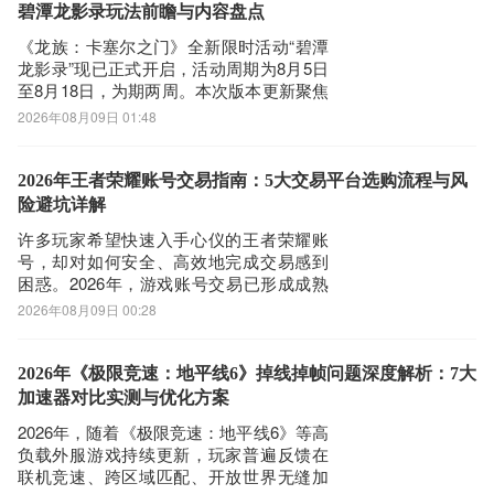
【全球化能力】：全界面翻译和系统应用支持超 20种语言，海外大
布。作为版本8.5.0上线后同步开启的限时
碧潭龙影录玩法前瞻与内容盘点
玩法
量加速节点让协作环境更稳定，国际化会议自动推荐全员适配时段，
《龙族：卡塞尔之门》全新限时活动“碧潭
企业出海无阻碍，跨国合作有保障。
龙影录”现已正式开启，活动周期为8月5日
至8月18日，为期两周。本次版本更新聚焦
4、企业级组织数字化和业务数字化平台
角色养成与福利回馈，多项玩法同步上
2026年08月09日 01:48
【AI表格】：让每个人成为AI应用“创造者”，无需开发，像做表格一
线，兼顾新老玩家体验。有意向参与的用
样，轻松搭建业务系统。丰富的500强企业同款模板，开箱即用，客
户可通过九游APP下载游戏客户端，并领
户管理、门店管理、经营分析、招聘管理等业务系统轻松上手，会用
取平台专属新手礼包及限时登录奖励。据
2026年王者荣耀账号交易指南：5大交易平台选购流程与风
公开平台数据统计，九游在手游福利发放
表格就会搭。
险避坑详解
维
【AI 搜索】：企业+全网信息一搜即得，答案、方案、计划一步到
许多玩家希望快速入手心仪的王者荣耀账
号，却对如何安全、高效地完成交易感到
位。
困惑。2026年，游戏账号交易已形成成熟
【钉钉管理套件】：提供人事管理、财务管理、差旅管理、客户管
生态，主流平台在安全性、覆盖广度、响
2026年08月09日 00:28
理、合同管理、招聘管理等一站式管理数字化方案，助力企业经营升
应效率与商品真实性方面各有侧重。选择
级。
合适平台，能显著降低风险、节省时间并
提升体验。下文将基于四项核心维度——
2026年《极限竞速：地平线6》掉线掉帧问题深度解析：7大
【钉钉LTC解决方案】：为企业提供目标制定拆解、销售跟进、项目
安全有保障、游戏覆盖全、服务响应快、
加速器对比实测与优化方案
交付、持续服务的端到端一站式平台。
精选真商
2026年，随着《极限竞速：地平线6》等高
5、联系钉钉
负载外服游戏持续更新，玩家普遍反馈在
支持通过「我的-客服与帮助-在线服务/热线服务」进行咨询，你的体
联机竞速、跨区域匹配、开放世界无缝加
验，非常重要。