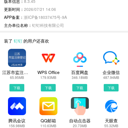
版本信息：
8.3.45
【全球首个企业级AI原生工作平台】
更新时间：
2026/07/21 14:06
你只需要说出目标，它自己拆解任务、自己打开软件、自己执行操
APP备案：
浙ICP备18037475号-9A
作、自己汇报结果，全程不用你动手指。
主办单位名称：
钉钉科技有限公司
2、Al钉钉，简洁、高效、以人为本
【智能办公就用 Al钉钉】
装了
钉钉
的用户还喜欢
操作高效，视觉美观：效率岛，智能判断当前最重要的信息，一键触
达。
沟通即业务：聚焦话题，降噪沟通，通过AI分析让业务和知识高效流
转
AI办公小助理(DingTalk A1)：通过钉钉AI办公小助理，自动生成总结
江苏市监注册登记
WPS Office
百度网盘
企业微信
65.95MB
179.93MB
346.18MB
487.94MB
纪要、行动待办、分析报告，还能同步AI表格。提升效率，让工作更
轻松
下载
下载
下载
下载
【协同创作就用 文档AI】
智联万物，协作无阻：支持在文档中插入表格、脑图、群聊、日程、
视频、任务流等丰富元素，让分散琐碎的工作信息在文档中有序呈
现，团队即时协同互动，无缝协作。
腾讯会议
QQ邮箱
自动点击器
天眼查
Al帮你创作，灵感无限：创意构思、方案策划、信息整理，Al帮你唤
156.98MB
110.63MB
20.73MB
55.32MB