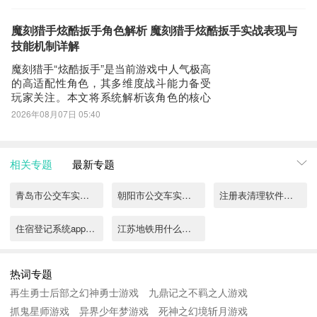
向、毫无拘束，一双灵动有神的大眼睛总
能第一时间抓住你的注意。无论身处何
地，只要她出现，周围氛围便立刻变得轻
魔刻猎手炫酷扳手角色解析 魔刻猎手炫酷扳手实战表现与
松活跃。她不设防、不矜持，主动搭话、
技能机制详解
热情分享，是那
魔刻猎手“炫酷扳手”是当前游戏中人气极高
的高适配性角色，其多维度战斗能力备受
玩家关注。本文将系统解析该角色的核心
机制、技能逻辑与实战定位，帮助新老玩
2026年08月07日 05:40
家快速掌握其操作要点与战术价值。该角
色具备显著的武器切换自由度，主动技能
支持实时切换近战/远程武器类型，使其能
相关专题
最新专题
无缝应对PVE推图、PVP对抗及高难度副
本
青岛市公交车实时查询app有哪些
朝阳市公交车实时查询app
注册表清理软件哪个好用
住宿登记系统app有什么
江苏地铁用什么软件
热词专题
再生勇士后部之幻神勇士游戏
九鼎记之不羁之人游戏
抓鬼星师游戏
异界少年梦游戏
死神之幻境斩月游戏