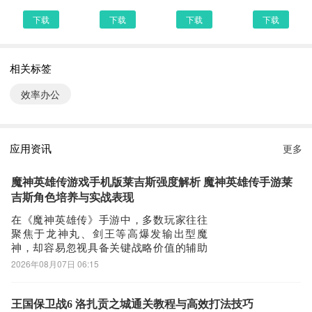
网站头部提供了江苏市监注册登记的下载链接，有安全下载和普通下
下载
下载
下载
下载
载，能选择安全的最好还是选择安全下载
第四步：
相关标签
接着网页提示有下载内容，这时我们不用更改文件名，至于文件保存
路径根据个人喜爱可改可不改，这边小编选择默认路径。单击确定，
效率办公
可以看到文件就已经开始下载了，我们等待他下载安装完即可 第五
步：
回到手机桌面就可以看到已经安装好的最新江苏市监注册登记
应用资讯
更多
1.7.7，点击江苏市监注册登记APP图标进入欢迎页就可以开始使用
了
魔神英雄传游戏手机版莱吉斯强度解析 魔神英雄传手游莱
吉斯角色培养与实战表现
在《魔神英雄传》手游中，多数玩家往往
聚焦于龙神丸、剑王等高爆发输出型魔
神，却容易忽视具备关键战略价值的辅助
单位。其中，莱吉斯作为专精续航治疗的
2026年08月07日 06:15
机动型辅助魔神，凭借低门槛获取与高效
团队生存保障能力，正逐渐成为中后期攻
坚体系中不可替代的核心角色。莱吉斯初
王国保卫战6 洛扎贡之城通关教程与高效打法技巧