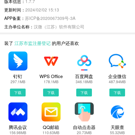
版本信息：
1.7.7
下载江苏市监注册登记到手机上面的方法有很多。 安卓系统的手机
更新时间：
2024/02/02 15:13
可以在豌豆荚或者PP助手等手机助手里面一键下载安装！也可以通
APP备案：
苏ICP备2020067309号-3A
过电脑端用手机扫描江苏市监注册登记下载的二维码获取下载链接！
主办单位名称：
汉微（江苏）软件有限公司
有手机端直接访问网页下载也是可以的，下面就为大家介绍下手机网
页怎么下载最新江苏市监注册登记1.7.7
装了
江苏市监注册登记
的用户还喜欢
第一步：
首先，我们手机里要有一个浏览器，小编比较喜欢用UC浏览器，当
然可以用手机都是自带网页浏览器的，我这边使用的是华为手机下载
最新江苏市监注册登记
钉钉
WPS Office
百度网盘
企业微信
第二步：
297.1MB
178.1MB
346.18MB
487.94MB
打开UC浏览器或者自带浏览器，我们在地址栏上直接输入最新江苏
下载
下载
下载
下载
市监注册登记下载安装或者最新江苏市监注册登记APP下载。然后点
击搜索，我们可以看到搜索结果罗列出来，里面都是有江苏市监注册
登记下载的相关信息下载网站，当然推荐大家选择PP助手、豌豆荚
这类比较知名的网站下载更加安全可靠
第三步：
腾讯会议
QQ邮箱
自动点击器
天眼查
156.98MB
110.63MB
20.73MB
55.32MB
选择进入其中一个江苏市监注册登记APP下载的网页，我们可以看到