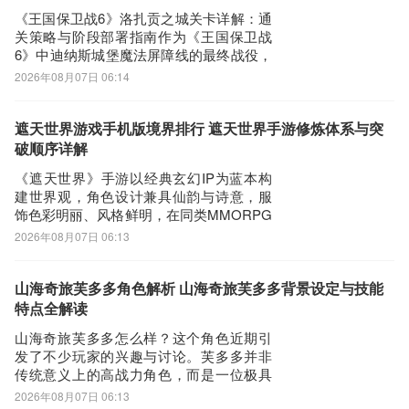
始获取成本极低，仅需6元限时礼包即可入
《王国保卫战6》洛扎贡之城关卡详解：通
手，适合新手
关策略与阶段部署指南作为《王国保卫战
6》中迪纳斯城堡魔法屏障线的最终战役，
洛扎贡之城由维兹南昔日学徒镇守，地形
2026年08月07日 06:14
结构复杂，存在上下两条主路径及中央开
阔带。该区域无法通过单组防御塔实现双
线覆盖，需采用差异化布防策略。开局阶
遮天世界游戏手机版境界排行 遮天世界手游修炼体系与突
段建议在上路部署黑骑士兵营、下路配置
破顺序详解
死灵牧，
《遮天世界》手游以经典玄幻IP为蓝本构
建世界观，角色设计兼具仙韵与诗意，服
饰色彩明丽、风格鲜明，在同类MMORPG
中具备显著辨识度，长期稳居玩家关注度
2026年08月07日 06:13
前列。针对近期高频搜索词“遮天世界手游
境界排行”，不少新玩家仍存在认知盲区。
本文将系统梳理该游戏核心成长体系中的
山海奇旅芙多多角色解析 山海奇旅芙多多背景设定与技能
境界演进路径及关键突破机制。游戏采用
特点全解读
阶
山海奇旅芙多多怎么样？这个角色近期引
发了不少玩家的兴趣与讨论。芙多多并非
传统意义上的高战力角色，而是一位极具
生活气息与人格魅力的伙伴——她开朗外
2026年08月07日 06:13