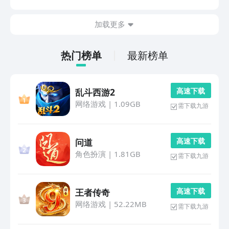
工程相关的从业者来说，能大大提高工作的效率。1、
《看图王》作为专业的综合性看图软件，在这里可以给工
加载更多
程...
热门榜单
最新榜单
高 速 下 载
乱斗西游2
网络游戏
|
1.09GB
需下载九游
高 速 下 载
问道
角色扮演
|
1.81GB
需下载九游
高 速 下 载
王者传奇
网络游戏
|
52.22MB
需下载九游