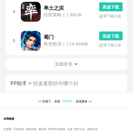
高 速 下 载
率土之滨
4
经营策略
|
1.86GB
需下载九游
高 速 下 载
蜀门
5
角色扮演
|
724.45MB
需下载九游
加载更多
PP助手
快速看图软件哪个好
>>
到底了，安装
「PP助手」
发现更多
<<
友情链接
交易猫
手游交易
游戏加速
豌豆荚
BIUBIU加速器
九游
软件大全
游戏大全