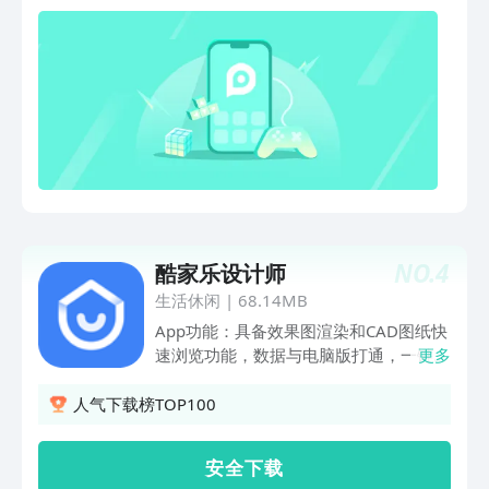
AutoCAD和天正建筑等各类型CAD图
是DWG图纸查看器、编辑器，显示图纸
纸，全面兼容天正T20V10；2.完美显
内容，自由缩放视角。工作过程中只要一
示，首创云字体技术准确显示CAD图纸信
部手机即可实现图纸查看，方便快捷。
息，告别文字乱码困扰；3.轻松测量，测
2.CAD制图、工程制图：手机也可实现
长度、测坐标、测面积、设比例，精准捕
CAD制图功能，创建图纸，即可进行图纸
捉、精确测量；4.一键同步，多种网盘供
绘制，直线、多段线、云线、圆形、矩
您选择，在手机、平板上随时保存、同步
形、椭圆都有，同时提供正交墙面绘制和
您的CAD图纸；5.轻松分享，支持微信、
正交矩形墙面绘制，直线自动校正超方
QQ、微博、邮箱、钉钉等第三方软件，
便。 CAD标注：针对同事发的图纸进行
CAD图纸交流再无障碍；6.即时反馈，专
一键标注，语音、图片、各个线条图形、
业CAD客服答疑、快速反馈。 【联系我
文字均可标注。 文字查找：可针对图纸
们】微信公众号：浩辰CAD看图王电话：
NO.
4
酷家乐设计师
进行图纸内容查找，一键定位。 CAD测
010-57910609-6121客服邮箱：
量：提供CAD长度及面积的测量。 CAD
生活休闲
|
68.14MB
support_app@gstarcad.com
智能图块：针对家具设计的用户，提供卧
App功能：具备效果图渲染和CAD图纸快
室、门窗等各个家具的图块，只要轻松一
速浏览功能，数据与电脑版打通，一键匹
更多
点即可完成图块制作。 3.工程合同：提
配户型图，能快速渲染效果图、全景图和
供不同类型的工程合同模板， 4.工程图
720°漫游图，边沟通边设计，完成设计
人气下载榜TOP100
纸模板：针对建筑、设计、机械等各个行
订单，是家装设计的营销签单、设计接单
业提供不同类型的工程图纸模板，一键点
利器，还有大量装修设计方案图库，寻找
安 全 下 载
击下载收藏即可使用。 5.一键分享：图
设计灵感。 电脑版功能：打开