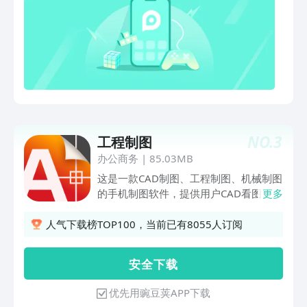
测量员。1.快速看图，顺畅打开
供多种网盘（百度网盘、Dropbox、
AutoCAD、浩辰CAD、天正建筑各版本
OneDrive等）登录功能，浏览CAD图纸
CAD图纸； 2.完美显示，真矢量CAD图
更便捷。CAD手机看图支持建筑、机械、
纸显示，全面兼容天正T30V1，内嵌CAD
家居装饰装修、施工等多行业图纸，适用
字库无乱码；3.三维览图，建筑机械制造
于工程建筑、施工、现场勘测、家居装饰
40多种格式三维模型看图、旋转、剖
装修、机械制图、测量、测绘、一建、二
切、爆炸；4.二三维测量，DWG测长
建等多工种多行业；同时可与知户型、酷
度、面积、周长，三维距离、角度、圆相
家乐、规范查阅、施工员、测量员、工程
关、属性测量；5.CAD批注，语音/照片/
计算交互CAD图纸，助力CAD自学、工地
文字等；6.绘图编辑，CAD制图修改、复
NO.
3
工程制图
施工员、建筑建设、一级建造师、二级建
制删除、圆角倒角等； 7.分享与同步，
造师、工程测量员、设计师看图交流等。
办公商务
|
85.03MB
关联微信、QQ图纸，账号三端同步； 8.
CAD手机看图在建筑（暖通、给排水、电
这是一款CAD制图、工程制图、机械制图
丰富工具，打开PDF，CAD与PDF互转、
力、电气、结构、预算、园林、测量等专
的手机制图软件，提供用户CAD看图、手
更多
导出图片，文字查找，块统计；9.项目协
业）、机械（加工、机床、钢格板等）、
机看图、DWG文件看图、手机制图、工
作，支持图纸在线沟通与实时同步.公众
家居装饰装修（平面图、建筑龙骨等）、
程制图的图纸通看图制图功能。用户通过
人气下载榜TOP100，当前已有8055人订阅
号：浩辰CAD看图王邮箱：
施工等行业得到了广泛应用；致力于打造
工程制图软件，手机上即可实现CAD绘
support_app@gstarcad.com
全球CAD用户满意的移动产品，CAD手机
制、CAD标注、CAD测量、CAD正交绘
安 全 下 载
看图将免费地为用户提供优质的产品和服
制、CAD智能图库，提高办公效率。
务，并不断提升产品质量、开发更多的实
1.CAD快速看图：支持手机查看CAD图
优先用豌豆荚APP下载
用功能。 1.快速高效，极速浏览
纸，兼容AutoCAD各版本的DWG图纸，