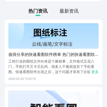
低的，一只手就可以操控，很适合用来去
打发无聊的时间，可玩性真的比较高。
热门资讯
最新资讯
值得分享的快速看图软件榜单 热门的快速看图软
件推荐
工程行业的图纸文件向来是个麻烦事，文件格式五花八
门，手机打开又卡又乱码，很多人干脆就放弃了手机看
图。快速看图软件出现之后，这个问题才算有了比较好的
更多
解决方向。市面上专门针对工程图纸、设计文件做的看图
2026-03-24 15:52:16
工具已经不少，豌豆荚上就能找到好几款，这篇文章整理
了五款口碑还不错的快速看图软件，具体怎么样，往下看
就知...