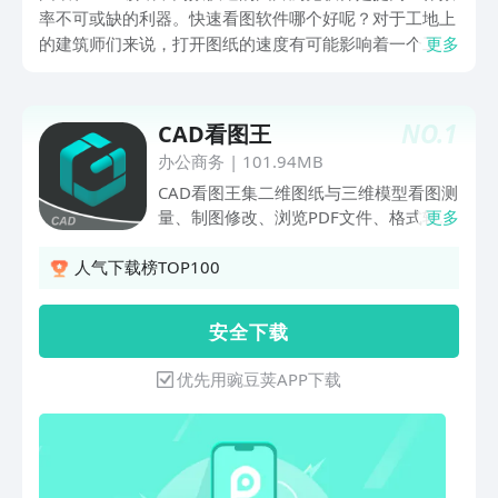
率不可或缺的利器。快速看图软件哪个好呢？对于工地上
的建筑师们来说，打开图纸的速度有可能影响着一个工程
更多
的关键节点，所以一款好的cad看图软件必不可少，以下
是豌豆荚上推荐的几款专为CAD用户设计的图片浏览软
件，助你快速浏览和管理大量的CAD图纸，提升工作效
NO.
1
CAD看图王
率。
办公商务
|
101.94MB
CAD看图王集二维图纸与三维模型看图测
量、制图修改、浏览PDF文件、格式转
更多
换、画图制图于一体，全球累计免费用户
1亿+。支持三维建模、机械、制造三维
人气下载榜TOP100
软
件.rvt/.sldprt/.sldasm/.asm/.prt/.prt.*/.
安 全 下 载
asm.*/.stp/.step等40多种格式3d图纸，
三维模型3d装配零件查看、旋转、剖
优先用豌豆荚APP下载
切、爆炸、三维测量批注、PMI显隐、查
看结构树与多视图；支持AutoCAD、浩
辰CAD、天正、BIM、SolidWorks、
NX、CATIA、Inventor、SolidEdge、
Pro/E、Revit、酷家乐、知户型、齐家、