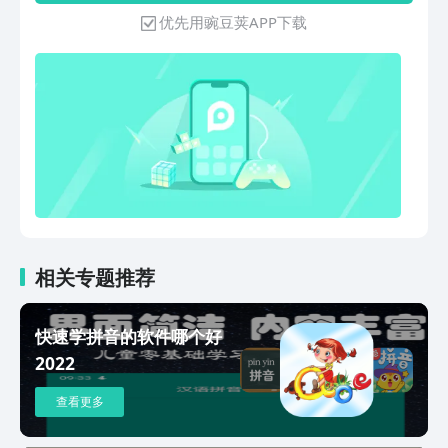
纸支持一键分享，线上图纸协作更加便
www.kujiale.com，可以使用酷家乐装修
优先用豌豆荚APP下载
捷。
设计软件制作复杂的室内设计方案。
App说明： 【装修效果图】App内支持极
速渲染，一键生成3D全景漫游效果图。
【家具模型】200万模型任你收藏，设计
更尽兴！App内支持家具模型替换 【设
计培训】视频教程，快速自学室内设计技
能 【灵感图库】VR家装方案每天更新，
3d全景漫游效果图，全球精选软装设计
图，激发设计灵感 【行业大咖】大咖设
计师，和你一对一交流心得 【个人主
页】随时随地展示自己的设计主页和作品
【设计师的本地选品平台】一次合作千家
相关专题推荐
品牌 ，助力设计轻松落地 【CAD手机看
图】CAD看图，适用于工程建筑、施工、
快速学拼音的软件哪个好
现场测绘、装饰装修，随时随地通过微
2022
信、QQ进行CAD图纸分享 联系我们 官
网/设计工具：www.kujiale.com 微信公
查看更多
众号：酷家乐设计助手