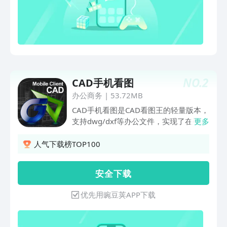
装修等各版本CAD图纸，全面兼容天正
T30V1；DWG图纸原生显示不失真，专
业字体解析、文字无乱码，完整显示外部
参照、OLE对象，实现测距离测周长测面
积等多种测量、标注批注、编辑修改、颜
色填充、文字查找替换、图块统计等；支
持PDF与CAD格式转换，可打开WPS、
NO.
2
CAD手机看图
Office、福昕PDF办公文件。支持企业项
目CAD协作办公。即时通讯、共享聊图与
办公商务
|
53.72MB
图纸管理，多人共享CAD图纸、即时交流
CAD手机看图是CAD看图王的轻量版本，
同步。CAD看图王可微信、QQ、钉钉、
支持dwg/dxf等办公文件，实现了在手
更多
邮箱、WPS等分发CAD图纸，支持百度网
机、平板设备对CAD图纸的快速看图、测
盘、Dropbox、OneDrive、Google云存
量、模型与布局、一键分享等CAD功能。
人气下载榜TOP100
储；100+CAD功能，实现手机、平板和
支持AutoCAD、天正建筑、浩辰CAD等
PC三端CAD文件互通、同步。CAD看图
国内外常见图纸的解析；全面兼容天正
安 全 下 载
王广泛应用在建筑（暖通、给排水、电
T20V10，提升图形显示能力，天正专业
力、电气、结构、预算、园林、测量等专
图纸显示更完整；专业字体解析告别文字
优先用豌豆荚APP下载
业）、机械（加工、机床、钢格板等）、
乱码，快速看图更清晰；专业测量测距工
装饰装修（平面图、建筑龙骨等）、施
具，支持测长度、测坐标、测面积、设比
工、制造等行业，助力建造师、设计师、
例等多种测量，精准捕捉、精确测量；提