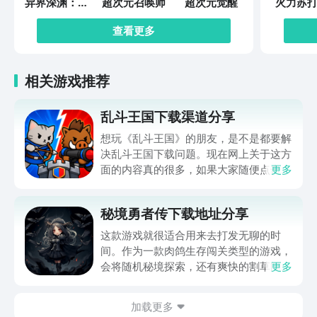
异界深渊：觉
超次元召唤师
超次元觉醒
火力苏打
醒
查看更多
相关游戏推荐
乱斗王国下载渠道分享
想玩《乱斗王国》的朋友，是不是都要解
决乱斗王国下载问题。现在网上关于这方
面的内容真的很多，如果大家随便点击陌
更多
生链接，就很容易遇到安装包信息不完整
的情况。想省去这些麻烦，直接通过九游
秘境勇者传下载地址分享
app进行下载会更加方便，九游是手游福
利最多的游戏平台，在这里不仅能够看到
这款游戏就很适合用来去打发无聊的时
游戏资源，还能及时查看后续的消息、活
间。作为一款肉鸽生存闯关类型的游戏，
动内容等相关信息。
会将随机秘境探索，还有爽快的割草闯关
更多
全部都放在一起。秘境勇者传下载地址是
在什么地方呢？玩家只需要通过以下的链
加载更多
接就可以下载。游戏的上手门槛还是比较