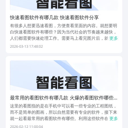
快速看图软件有哪几款 快速看图软件分享
有很多人想要迅速看图，方便查看里面的内容。就想要明
白快速看图软件有哪些？因为当代社会的节奏越来越快，
人们都需要快速处理工作。需要马上看完图片后，就给客
更多
户或者朋友们答复。要是看图片的过程中过于卡顿的话，
2026-03-13 17:48:02
那很容易闪退，或者让图片直接损坏，所以建议大家用这
几款app。1、《快图浏览》有的人想要换种方式去温...
最常用的看图软件有哪几款 火爆的看图软件哪些
好
这里的看图指的是在手机中可以看一些专业的工程图纸，
而不是简单的图画，所以自然需要有专业的软件，接下来
就一起看最常用的看图软件有哪些。利用这些软件在手机
更多
中就可以直接看各种复杂的图纸，这对于现代机械或者是
2026-02-12 11:00:04