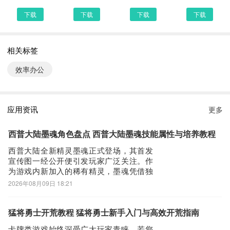
- 创建清单，便捷管理待办事项，保持专注与高效
下载
下载
下载
下载
- “今日/未来7天/已完成/待整理”等视图，帮你管理时间
【更多特色功能】
- 设置密码锁定，加强笔记隐私
相关标签
- 长按大象图标，开启速记/录音/拍照和搜索功能
效率办公
- 添加印象笔记桌面插件，一眼查看笔记和提醒
- 使用「印象笔记-剪藏」，像剪报纸一样收藏网页内容
- 微信微博关注「我的印象笔记」，一键收藏精彩内容
应用资讯
更多
- 微信微博关注「印象笔记」，获悉更多新鲜好文
-----你可以用印象笔记做什么------
西普大陆墨魂角色盘点 西普大陆墨魂技能属性与培养教程
【上班族】
西普大陆全新精灵墨魂正式登场，其首发
- 将工作日志、会议记录、文档附件通通保存到云端，工作资料触手
宣传图一经公开便引发玩家广泛关注。作
可得
为游戏内新加入的稀有精灵，墨魂凭借独
- 扫描合同、名片，OCR批量数字化纸质文件、备份工作资料
特的背景设定与扎实的战斗机制迅速成为
2026年08月09日 18:21
热议焦点。有意体验该角色的玩家，可前
- 上百种预置模板，助你轻松完成周报、总结、OKR进度管理
往九游平台下载游戏客户端——九游作为
- 多人多屏动态协同编辑，打破远距离办公的低效率
阿里巴巴灵犀互娱旗下产品，具备稳定服
猛将勇士开荒教程 猛将勇士新手入门与高效开荒指南
【学生党】
务与安全保障；新用户仅需1元即可开通会
卡牌类游戏始终深受广大玩家青睐。若您