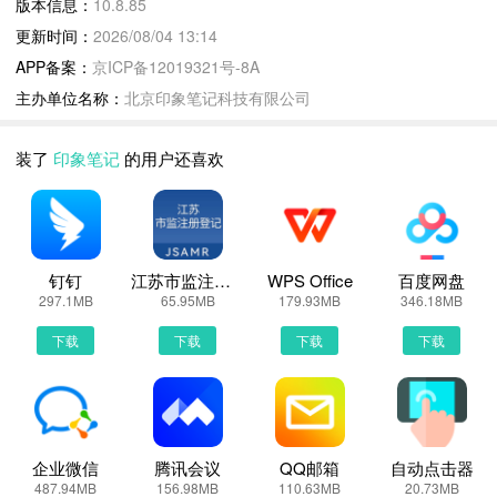
版本信息：
10.8.85
- 手机、平板、电脑、网页等多平台同步使用
更新时间：
2026/08/04 13:14
- 知识信息保存，随时随地查看
APP备案：
京ICP备12019321号-8A
【信息收集】
主办单位名称：
北京印象笔记科技有限公司
- 集中收藏来自微信、微博等的多种优质内容
- 使用印象笔记·剪藏，剪藏网页图文内容
装了
印象笔记
的用户还喜欢
- 拍照扫描书籍、纸张、板书和名片等，将信息数字化保存
- 使用 OCR 文字识别功能，识别并保存图片中的文字
【高效记录】
- 使用笔记本组和标签，打造专属知识库
- 笔记中支持插入 Office、PDF、图片、音频等几乎所有常见文件
钉钉
江苏市监注册登记
WPS Office
百度网盘
297.1MB
65.95MB
179.93MB
346.18MB
- 一键应用笔记模板，提高记录效率
【分享协作】
下载
下载
下载
下载
- 通过微信、微博等方式与好友分享笔记内容
- 与团队共享笔记和笔记本，共享知识高效协作
- 工作群聊帮助团队围绕笔记讨论，快速推进项目
【任务清单】
企业微信
腾讯会议
QQ邮箱
自动点击器
- 把知识信息转化为行动，让知识产生更大价值
487.94MB
156.98MB
110.63MB
20.73MB