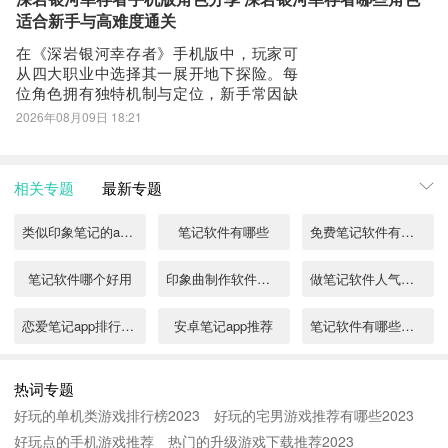
实机画面来看，本作融合了Roguelike机制
适合新手与高难度通关
- 智能名片扫描
与
---
在《深岩银河幸存者》手机版中，玩家可
从四大职业中选择其一展开地下探险。每
隐私 https://www.yinxiang.com/legal/privacy.php
位角色拥有独特机制与定位，新手常因缺
服务条款 https://www.yinxiang.com/legal/tos.php
乏了解而难以抉择。以下将结合各职业的
2026年08月09日 18:21
【联系我们】
核心能力、实战表现及上手难度，提供针
对性推荐，帮助玩家快速建立战斗节奏。
微信公众号&客服通道 @印象笔记
1、侦察兵作为高机动性代表，侦察兵配备
微信服务号@我的印象笔记
相关专题
最新专题
钩锁装置与6枚减速手雷，可实现快速位
微博@印象笔记
移、高空采
微博服务号@我的印象笔记
类似印象笔记的app有哪些
笔记软件有哪些
免费笔记软件有哪些
关注印象笔记，获取更多高效指南
笔记软件哪个好用
印象曲制作软件排行榜
做笔记软件人气推荐
微信视频号@印象笔记
Bilibili @印象笔记
恋爱笔记app排行2022
安卓笔记app推荐
笔记软件有哪些好用
印象笔记更新说明：
能做笔记软件推荐
笔记app下载什么
读书笔记app推荐
热词专题
1. 解决小红书图片剪藏不了的问题
好玩的单机类游戏排行榜2023
好玩的宅男游戏推荐有哪些2023
自由笔记app下载
免费的笔记软件推荐
笔记软件哪个好
2. 优化产品体验及性能
好玩点的手机游戏推荐
热门的升级游戏下载推荐2023