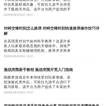
- 清晰拍照课堂板书、批量扫描纸质笔记，复习时资料通通找得到
员，享代金
对此类题材感兴趣，可前往九游平台浏览
- 录音实时转文字，老师讲课内容一字不漏，还能在时间轴上添加批
并下载相关作品。该平台为用户提供的手
注
游福利较为丰富，且作为阿里巴巴灵犀互
2026年08月09日 18:21
娱旗下运营平台，当前开放限时礼包领取
- 一键转存微信群文件、课件，再也不怕文件过期
通道，节假日期间更有专属活动礼包持续
- 手写标注PDF文档，记录你的思考
更新。以下将为您详解《猛将勇士》新手
对峙交锋时刻怎么换弹 对峙交锋时刻快速换弹操作技巧详
【生活家】
开荒阶段的核心策略。尽管不少玩家对该
解
作有所耳闻，
- 创建购物、电影清单，轻松安排日常生活
在高强度对抗中如何科学换弹？这是许多
- 用图片、文字记录亲子、好友、宠物的美妙瞬间
新人玩家最容易忽视的关键操作。游戏严
- 轻松聚合微信、微博、新闻客户端和网页信息，随手捕捉每一寸灵
格模拟真实枪械物理机制，换弹并非简单
按键触发，而是一套需要预判、观察与决
感
2026年08月09日 18:21
策的战术行为。掌握换弹节奏，往往能在
---
瞬息万变的对局中扭转战局。尚未体验本
升级 印象笔记 高级帐户，解锁更多强大功能：
作的玩家，可前往九游app获取首发资格及
激战突围新手教程 激战突围开荒入门指南
专属游戏礼包，九游作为国内头部手游福
- 每月上传流量10GB
跑酷类游戏近年来持续受到玩家青睐。若
利平台，
- 同步所有设备，无拘无束
想体验此类作品，可前往九游平台进行下
载与获取。该平台为用户提供了丰富的手
- 离线访问笔记，无网络也能随意访问笔记
游福利资源，当前正开放限时礼包领取通
2026年08月09日 18:21
- 轻松保存邮件及其附件
道，节假日期间更有专属活动礼包持续更
- Office 文档和PDF中的文字均可搜索
新。《激战突围》作为近期热度上升较快
的新作，公开信息相对有限。从已释出的
- PDF文档标注功能
深岩银河幸存者手机版角色分享 深岩银河幸存者哪些角色