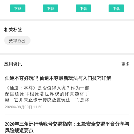
用手机扫描MiniMax下载的二维码获取下载链接！有手机端直接访问
下载
下载
下载
下载
网页下载也是可以的，下面就为大家介绍下手机网页怎么下载最新
MiniMax4.16.0
相关标签
第一步：
首先，我们手机里要有一个浏览器，小编比较喜欢用UC浏览器，当
效率办公
然可以用手机都是自带网页浏览器的，我这边使用的是华为手机下载
最新MiniMax
第二步：
应用资讯
更多
打开UC浏览器或者自带浏览器，我们在地址栏上直接输入最新
MiniMax下载安装或者最新MiniMaxAPP下载。然后点击搜索，我们
仙逆本尊好玩吗 仙逆本尊最新玩法与入门技巧详解
可以看到搜索结果罗列出来，里面都是有MiniMax下载的相关信息下
《仙逆：本尊》是否值得入坑？作为一部
载网站，当然推荐大家选择PP助手、豌豆荚这类比较知名的网站下
深度还原耳根原著世界观的修真题材手
游，它并未止步于传统放置玩法，而是将
载更加安全可靠
“本尊”这一核心设定贯穿始终——修为增
2026年08月09日 11:50
第三步：
长、法相凝练、法宝炼化、分身淬体，全
选择进入其中一个MiniMaxAPP下载的网页，我们可以看到网站头部
部以动态可视方式呈现。从凡俗少年踏入
修真之路，到万丈法相镇压诸天，每一步
提供了MiniMax的下载链接，有安全下载和普通下载，能选择安全的
2026年三角洲行动账号交易指南：五款安全交易平台分享与
成长皆具象可感。下面，我们深入解析这
风险规避要点
最好还是选择安全下载