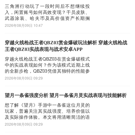
款作品的独特
第四步：
三角洲行动玩了一段时间后不想继续投
入，闲置账号如何高效变现？干员皮肤、
接着网页提示有下载内容，这时我们不用更改文件名，至于文件保存
武器涂装、哈夫币及高价值资产长期搁
路径根据个人喜爱可改可不改，这边小编选择默认路径。单击确定，
置，既占用精力又错失回血机会。2026
2026年08月09日 10:47
可以看到文件就已经开始下载了，我们等待他下载安装完即可 第五
年，选择一个安全、高效、覆盖广的游戏
交易平台，成为玩家处置账号的关键决
步：
策。 五大游戏交易平台综合排名（2026
穿越火线枪战王者QBZ03赏金爆破玩法解析 穿越火线枪战
回到手机桌面就可以看到已经安装好的最新MiniMax4.16.0，点击
年） TOP1：交易猫 ① 综合评分：★★★
王者QBZ03实战表现与战术安卓APP
MiniMaxAPP图标进入欢迎页就可以开始使用了
穿越火线枪战王者QBZ03在赏金爆破模式
中的实战表现如何？作为该模式近期上线
的全新步枪，QBZ03凭借其独特的性能参
数迅速引发玩家关注。它并非简单复刻现
2026年08月09日 09:29
实装备，而是针对移动端操作逻辑深度调
校后的战术步枪，为中近距离交火场景提
供了更具张力的选择。下文将围绕其核心
望月一条雀强度分析 望月一条雀月灵实战表现与技能解析
数据与实战组合逻辑展开解析，助你快速
想了解《望月》手游中一条雀这位月灵的
掌握
玩家，普遍关注其实战强度、培养价值以
及实际操作体验。本文将用清晰简洁的语
言，从三个维度为你全面解析一条雀的真
2026年08月09日 09:29
实表现，并同步介绍《望月》区别于同类
产品的核心玩法特色——游戏内所有月灵