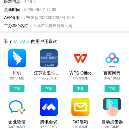
版本信息：
4.16.0
稿。
更新时间：
2026/08/07 14:09
- 全栈应用构建：创建稳定且视觉效果出众的全栈应用程序，覆盖从
APP备案：
沪ICP备2023003282号-24A
前端到后端。
主办单位名称：
上海稀宇科技有限公司
- 代码编写与调试：您的智能编程伙伴，助您高效完成代码编写与测
试。
装了
MiniMax
的用户还喜欢
MiniMax更新说明：
新功能如约而至。MiniMax App 远程控制功能已上线，支持手机直
接连接桌面端 Agent。
钉钉
江苏市监注册登记
WPS Office
百度网盘
连接后，项目文件、终端和运行环境仍保留在电脑上，一切如旧。手
297.1MB
65.95MB
179.93MB
346.18MB
机将作为轻量控制入口：随时查看 Agent 回复、终端输出、代码改
下载
下载
下载
下载
动和测试结果；需要介入时，也能继续发送指令、回应提问、处理权
限审批。
MiniMax4.16.0 下载安装说明：
下载MiniMax到手机上面的方法有很多。 安卓系统的手机可以在豌
企业微信
腾讯会议
QQ邮箱
自动点击器
487.94MB
156.98MB
110.63MB
20.73MB
豆荚或者PP助手等手机助手里面一键下载安装！也可以通过电脑端