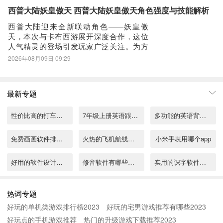
均非系统直接赠送，而是需玩家在开放大
西普大陆妖皇傲天 西普大陆妖皇傲天角色强度与技能解析
世界中主动探索、定位专属点位后亲手捕
西普大陆迎来全新联动角色——妖皇傲
捉，大幅提升
天，本次与卡布西游展开深度合作，这位
人气精灵的登场引发玩家广泛关注。为方
便新老玩家快速上手，本文将全面解析其
2026年08月09日 09:29
背景设定与核心机制，并同步说明获取渠
道与限时福利活动。妖皇傲天初始形态为
一只灵性十足的幼狐，虽年岁尚浅却气度
最新专题
不凡，始终昂首挺立，潜心修行。历经漫
长淬炼，终突破
性价比高的打车用什么软件
7年级上册英语跟读app有哪些
多功能的英语背单词软件推荐
免费画画软件排行榜
火热的飞机航线轨迹图app推荐
小米手表用哪个app
好用的软件设计有哪些
修音软件有哪些好用
实用的识字软件有哪些
tv免费影视软件排行榜
免费素材视频软件app有哪些
泰康保险app下载分享
热词专题
好玩的单机类游戏排行榜2023
好玩的宅男游戏推荐有哪些2023
悬浮时钟app下载地址分享
手机录音转文字app免费版下载合集
单身交友免费聊天软件有哪些
好玩点的手机游戏推荐
热门的升级游戏下载推荐2023