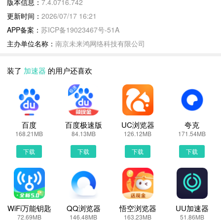
版本信息：
7.4.0716.742
加速器更新说明：
更新时间：
2026/07/17 16:21
专业的网络测速、宽带测速，网速测试神器。 手机测网速有疑问，
APP备案：
苏ICP备19023467号-51A
轻轻一点即可全面了解您的网络连接状态。
主办单位名称：
南京未来鸿网络科技有限公司
加速器7.4.0716.742 下载安装说明：
装了
加速器
的用户还喜欢
下载加速器到手机上面的方法有很多。 安卓系统的手机可以在豌豆
荚或者PP助手等手机助手里面一键下载安装！也可以通过电脑端用
手机扫描加速器下载的二维码获取下载链接！有手机端直接访问网页
下载也是可以的，下面就为大家介绍下手机网页怎么下载最新加速器
百度
百度极速版
UC浏览器
夸克
7.4.0716.742
168.21MB
84.13MB
126.12MB
171.54MB
第一步：
下载
下载
下载
下载
首先，我们手机里要有一个浏览器，小编比较喜欢用UC浏览器，当
然可以用手机都是自带网页浏览器的，我这边使用的是华为手机下载
最新加速器
第二步：
打开UC浏览器或者自带浏览器，我们在地址栏上直接输入最新加速
WiFi万能钥匙
QQ浏览器
悟空浏览器
UU加速器
72.69MB
146.48MB
163.23MB
51.86MB
器下载安装或者最新加速器APP下载。然后点击搜索，我们可以看到