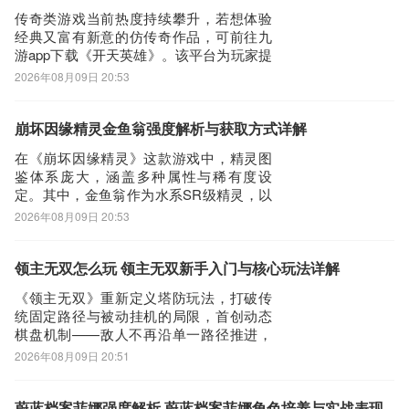
撼岳箭命中目标数≥2，则立即重置技能冷
传奇类游戏当前热度持续攀升，若想体验
却
经典又富有新意的仿传奇作品，可前往九
游app下载《开天英雄》。该平台为玩家提
供丰富的新手扶持资源，包括专属开服礼
2026年08月09日 20:53
包、限时节日活动及实时更新的福利内
容。它手游福利最好，并且还是阿里巴巴
灵犀互娱旗下产品。现有礼包可拿，活动
崩坏因缘精灵金鱼翁强度解析与获取方式详解
节假日礼包及时更新。本文将围绕《开天
在《崩坏因缘精灵》这款游戏中，精灵图
英雄》的等
鉴体系庞大，涵盖多种属性与稀有度设
定。其中，金鱼翁作为水系SR级精灵，以
金鱼老翁形象登场，头戴传统老翁帽，辨
2026年08月09日 20:53
识度较高。其核心机制围绕“自大倒计时转
盘”展开——该技能可主动清空自身记忆、
增益效果（buff）及仇恨值，在战局陷入被
领主无双怎么玩 领主无双新手入门与核心玩法详解
动时实现状态重置，具备显著的战术应急
《领主无双》重新定义塔防玩法，打破传
价
统固定路径与被动挂机的局限，首创动态
棋盘机制——敌人不再沿单一路径推进，
而是从四面八方随机出现，考验玩家实时
2026年08月09日 20:51
布防与全局统筹能力。那么，《领主无
双》究竟如何上手？本文将为新人玩家系
统解析核心机制与进阶思路。【领主无
蔚蓝档案菲娜强度解析 蔚蓝档案菲娜角色培养与实战表现