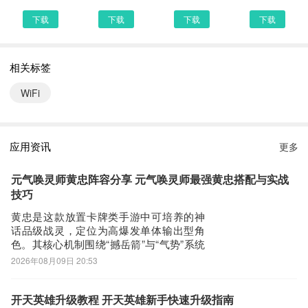
搜索结果罗列出来，里面都是有加速器下载的相关信息下载网站，当
下载
下载
下载
下载
然推荐大家选择PP助手、豌豆荚这类比较知名的网站下载更加安全
可靠
相关标签
第三步：
选择进入其中一个加速器APP下载的网页，我们可以看到网站头部提
WiFi
供了加速器的下载链接，有安全下载和普通下载，能选择安全的最好
还是选择安全下载
第四步：
应用资讯
更多
接着网页提示有下载内容，这时我们不用更改文件名，至于文件保存
路径根据个人喜爱可改可不改，这边小编选择默认路径。单击确定，
元气唤灵师黄忠阵容分享 元气唤灵师最强黄忠搭配与实战
可以看到文件就已经开始下载了，我们等待他下载安装完即可 第五
技巧
步：
黄忠是这款放置卡牌类手游中可培养的神
话品级战灵，定位为高爆发单体输出型角
回到手机桌面就可以看到已经安装好的最新加速器7.4.0716.742，点
色。其核心机制围绕“撼岳箭”与“气势”系统
击加速器APP图标进入欢迎页就可以开始使用了
展开：入场时自动发射撼岳箭，对路径上
2026年08月09日 20:53
所有敌人造成伤害；绝技则锁定最远端目
标，依据当前气势层数提升伤害量。每命
中一名敌人可叠加1层气势，最高5层；若
开天英雄升级教程 开天英雄新手快速升级指南