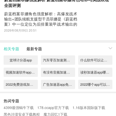
双】最新版预约/下载地址》》》》》#领主
全面评测
无双#《《《
蔚蓝档案菲娜角色强度解析：高爆发战术
输出+团队续航支援型干员菲娜是《蔚蓝档
案》中一位定位为后排重装甲战术输出的
限定角色。其立绘以经典学园制服为基础
2026年08月09日 20:51
设计，整体风格兼具干练与活力，神态灵
动，展现出鲜明的开朗性格特质。在剧情
设定中，她担任模拟战区导览员，言行热
相关专题
最新专题
情主动，具备强烈的责任感与协作意识，
契合其技能
篮球计分器app
汽车零百加速测试软件有哪些
什么软件可以让视频加速
视频加速软件app免费下载推荐
有没有音频加速软件推荐
读秒加速器app哪个好用2022
2022免费游戏加速器软件
广告加速器app免费加速哪个好2022
2022哪个app可以把视频加速
可以给软件加速的加速器2022
视频加速器app免费加速的合集2022
加速器下载
热词专题
4399最强蜗牛下载
178.ccapp官方下载
1.16版本国际版下载
手机加速软件有哪些
逆水寒加速器哪个便宜
黑色沙漠安卓下载教程
魔力回忆1下载