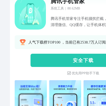
腾讯手机管家
系统工具
|
88.62MB
腾讯手机管家专注手机骚扰拦截
清理微信、QQ缓存，让手机体积减
务---【骚扰拦截】智能拦截骚
【接听助理】不怕漏过重要电话
人气下载榜TOP100 ，当前已有2538.7万人订阅
加速】清理加速能力升级，释放
个性清理微信缓存，保证微信安全运
查杀】安全防护全新升级，软件
安 全 下 载
箱】个性化守护的您的个人隐私
充电检测360度安全护航
优先用PP助手下载