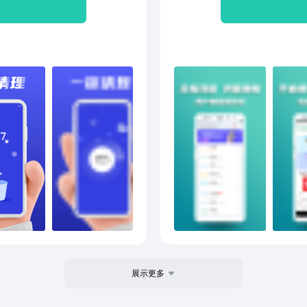
件。聊天更流畅。 【内存
痕。
持自定义和一键全部清理功
存，
内存不足的困扰。 【QQ专
交A
存、聊天更流畅。 【文件清
安全
手机更畅顺。 【软件管
二：
选无用软件清理更方便，了
快速
行】、QQ、爱奇艺、应用耗
通过
专业的充电保养，延长电池
超强
更持久。
展示更多