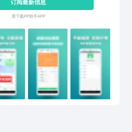
订阅最新信息
【缓存清理】各类应用的手机缓存、图片缓存、视频缓
一键清理；【语音清理】快速扫描、极速定位，清理社
需 下 载 P P 助 手 A P P
PP的语音垃圾；作用一：（便捷安全）只需一键操作，
扫描垃圾文件，快速准确定位并清理残留垃圾。作用
（快速清理、加速手机运行速度）内存清理智能算法，
释放内存、加速APP运行速度。作用三：（方便管理）
清理精简照片、文件，视频让手机管理更加简单。安全
清理大师，为您的手机保驾护航！