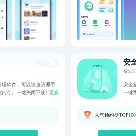
No.
3
安
系统工
清理软件，可以快速清理手
安全
理内存。一键关闭不使用的
更多
一键
产生的内存进行清理和优
的垃圾清理软件。
更有效地解决手机使用过程
抖音
人气预约榜TOP10
 产品特点： 【垃圾清理】
内存
清理残留垃圾。智能清理手
圾、
广告文件。 【专清】清理
快速