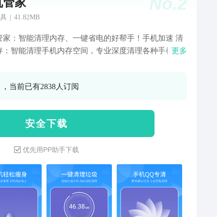
No.
2
机管家
具
|
41.82MB
管家：智能清理内存、一键省电的好帮手！手机加速 清
存：智能清理手机内存空间，专业深度清理各种手机缓
更多
圾、垃圾广告、大文件、短视频、图片等，让您的手机
流畅！还您一个干净的手机！手机垃圾清理，智能手机
0 ，当前已有2838人订阅
清理专家！
安 全 下 载
优先用PP助手下载