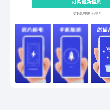
订阅最新信息
运行中产生的各类缓存、残留的文
清理】清理缓存，轻松加速。支
需 下 载 P P 助 手 A P P
能。保持手机运行流畅。告别手机
清】清理QQ运行中产生的各类缓
理】清理文件夹中多余的垃圾，让
理】简化软件卸载功能，一键勾
解软件占用储存空间。 【耗电排
电排行一目了然。 【电池管理】
寿命，电池保养小知识，让电量