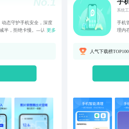
No.
1
手
系统工
，动态守护手机安全，深度
手机
半，拒绝卡慢。---认真服
更多
理内
扰电话，过滤诈骗垃圾短信
存垃
，放心挂断骚扰电话【清理
更加
人气下载榜TOP10
空间告别卡慢【微信清理】
电池
行---贴心守护---【病毒
云查风险提醒【隐私保险
【安全可靠】病毒、系统、