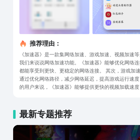
推荐理由：
《加速器》是一款集网络加速、游戏加速、视频加速等多
我们来说说网络加速功能。《加速器》能够优化网络连
都能享受到更快、更稳定的网络连接。 其次，游戏加速功能是《加速器》的一大亮点。对于喜欢玩游戏的玩家来说，游戏卡顿、延迟是最令人头疼的问题。而《加速器》能够
通过优化网络路径，减少网络延迟，提高游戏运行速度，让你在游戏中畅快体验无比。 除了网络和游戏加速
的用户来说，《加速器》能够提供更快的视频加载速度
容，都能够得心应手。 另外，《加速器》还具备智能加速、全球节点等多种实用功能。智能加速能够根据网络状况智能调节加速效果，让你无需繁琐的设置即可享受极速网
络；全球节点则提供了多个服务器节点，让你畅游全球互联网，解锁地域限制，体验更多精彩
更快、更稳定的网络体验。不论你是工作学习，还是娱
最新专题推荐