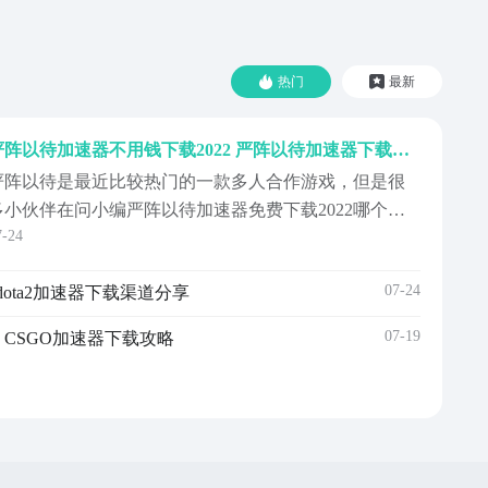
热门
最新
严阵以待加速器不用钱下载2022 严阵以待加速器下载链接推荐
严阵以待是最近比较热门的一款多人合作游戏，但是很
多小伙伴在问小编严阵以待加速器免费下载2022哪个比
7-24
较好用，大家在游玩的过程中经常遇到令人头疼的掉线
问题，玩到一半提示掉线或者是闪退也是家常便饭，下
07-24
 dota2加速器下载渠道分享
面一起来看看如何解决吧。
07-19
2 CSGO加速器下载攻略