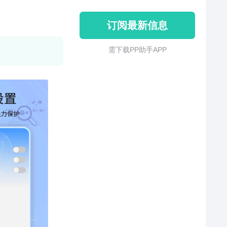
订阅最新信息
需 下 载 P P 助 手 A P P