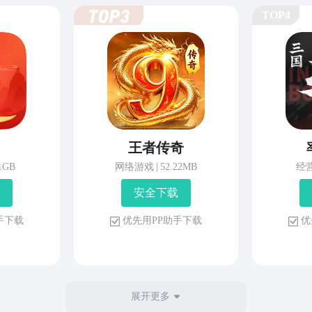
TOP4
王者传奇
81GB
网络游戏
|
52.22MB
经
安 全 下 载
 手 下 载
优 先 用 P P 助 手 下 载
优 
展开更多