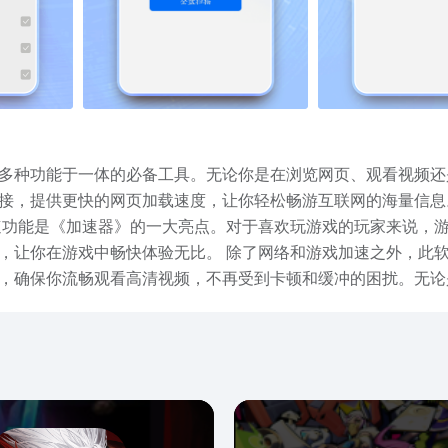
种功能于一体的必备工具。无论你是在浏览网页、观看视频还是玩
接，提供更快的网页加载速度，让你轻松畅游互联网的海量信息
之外，此软件还拥有强大的视频加速功能。对于爱好观看在线视频
，确保你流畅观看高清视频，不再受到卡顿和缓冲的困扰。无论
内容。 总之，《加速器》是一款功能强大、易于使用的网络加速工具，能够提供
乐休闲，它都能让你享受到流畅的网络环境。现在就下载《加速