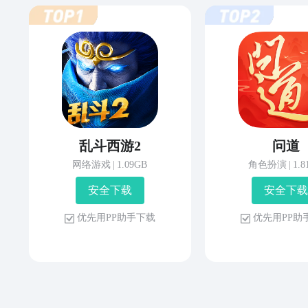
乱斗西游2
问道
网络游戏
|
1.09GB
角色扮演
|
1.
安 全 下 载
安 全 下 载
优 先 用 P P 助 手 下 载
优 先 用 P P 助