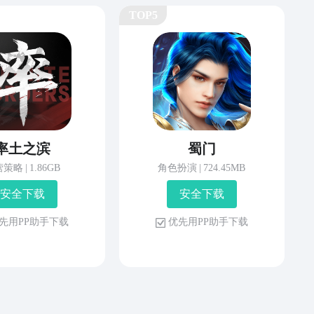
TOP5
率土之滨
蜀门
营策略
|
1.86GB
角色扮演
|
724.45MB
安 全 下 载
安 全 下 载
先 用 P P 助 手 下 载
优 先 用 P P 助 手 下 载