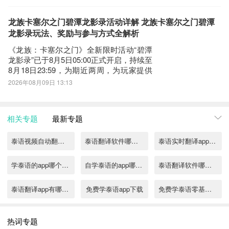
也能提供生存保障与状态压制。因此，构
建一支高适配性的水系阵容，关键在于理
解各角色的核心机制，并围绕“群攻强度
龙族卡塞尔之门碧潭龙影录活动详解 龙族卡塞尔之门碧潭
+控制链路+生存韧性+破防节奏”四大维度
龙影录玩法、奖励与参与方式全解析
进行协同
《龙族：卡塞尔之门》全新限时活动“碧潭
龙影录”已于8月5日05:00正式开启，持续至
8月18日23:59，为期近两周，为玩家提供
充裕的参与窗口。本次活动以江南水墨意
2026年08月09日 13:13
境为视觉基调，核心亮点为限定联动外观
——楚子航与夏弥专属皮肤【烟雨照双
影】，其设计融合青瓦白墙、细雨垂柳等
相关专题
最新专题
典型水乡元素，整体风格清雅隽永
泰语视频自动翻译软件有哪些
泰语翻译软件哪个好用
泰语实时翻译app哪里下载
学泰语的app哪个最好免费
自学泰语的app哪个最好
泰语翻译软件哪些好用2022
泰语翻译app有哪些2022
免费学泰语app下载
免费学泰语零基础app有没有
免费学泰语零基础app推荐
中泰语音同声翻译app推荐
学泰语的app哪个最好
热词专题