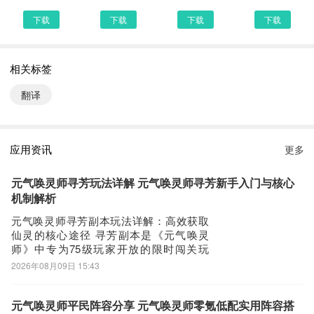
选择进入其中一个邻国泰语APP下载的网页，我们可以看到网站头部
下载
下载
下载
下载
提供了邻国泰语的下载链接，有安全下载和普通下载，能选择安全的
最好还是选择安全下载
相关标签
第四步：
接着网页提示有下载内容，这时我们不用更改文件名，至于文件保存
翻译
路径根据个人喜爱可改可不改，这边小编选择默认路径。单击确定，
可以看到文件就已经开始下载了，我们等待他下载安装完即可 第五
步：
应用资讯
更多
回到手机桌面就可以看到已经安装好的最新邻国泰语1.3，点击邻国
泰语APP图标进入欢迎页就可以开始使用了
元气唤灵师寻芳玩法详解 元气唤灵师寻芳新手入门与核心
机制解析
元气唤灵师寻芳副本玩法详解：高效获取
仙灵的核心途径 寻芳副本是《元气唤灵
师》中专为75级玩家开放的限时闯关玩
法，属于每日必刷的高价值资源产出点。
2026年08月09日 15:43
该副本采用逐层推进机制，通关层数直接
决定每日扫荡奖励总量——每提升一层，
当日可领取的寻芳令数量即同步增加。而
元气唤灵师平民阵容分享 元气唤灵师零氪低配实用阵容搭