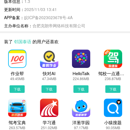
版本信息：
1.3
邻国泰语1.3 下载安装说明：
更新时间：
2025/11/03 13:41
下载邻国泰语到手机上面的方法有很多。 安卓系统的手机可以在豌
APP备案：
皖ICP备2023023678号-4A
豆荚或者PP助手等手机助手里面一键下载安装！也可以通过电脑端
主办单位名称：
合肥克朗帝网络科技有限公司
用手机扫描邻国泰语下载的二维码获取下载链接！有手机端直接访问
网页下载也是可以的，下面就为大家介绍下手机网页怎么下载最新邻
装了
邻国泰语
的用户还喜欢
国泰语1.3
第一步：
首先，我们手机里要有一个浏览器，小编比较喜欢用UC浏览器，当
然可以用手机都是自带网页浏览器的，我这边使用的是华为手机下载
作业帮
快对AI
HelloTalk
驾校一点通极速版
最新邻国泰语
49.45MB
47.34MB
224.86MB
236.87MB
第二步：
下载
下载
下载
下载
打开UC浏览器或者自带浏览器，我们在地址栏上直接输入最新邻国
泰语下载安装或者最新邻国泰语APP下载。然后点击搜索，我们可以
看到搜索结果罗列出来，里面都是有邻国泰语下载的相关信息下载网
站，当然推荐大家选择PP助手、豌豆荚这类比较知名的网站下载更
加安全可靠
驾考宝典
学习通
洋葱学园
小猿搜题
263.57MB
251.02MB
97.17MB
90.05MB
第三步：