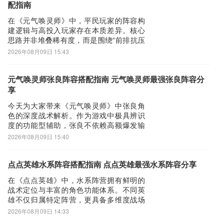
寻芳令作为抽取仙灵的唯一指定道具，其
配指南
积累效
在《元气唤灵师》中，平民玩家的阵容构
建逻辑与高投入玩家存在本质差异。核心
思路并非堆叠稀有度，而是围绕“前排抗压
+后排续命”构建可持续作战体系。实战
2026年08月09日 15:43
中，角色技能协同效率远高于单纯战力数
值，一套成型的低资源消耗阵容，不仅可
显著提升主线推图速度，在爬塔挑战、竞
元气唤灵师张良阵容搭配指南 元气唤灵师最强张良阵容分
技场对战等高压力场景下同样具备稳定发
享
挥能力。当
今天为大家带来《元气唤灵师》中张良角
色的深度战术解析。作为游戏中极具辨识
度的功能型辅助，张良不依赖高额爆发输
出，也不承担传统治疗核心职责，而是以
2026年08月09日 15:40
“军旗”机制为核心构建团队生存体系。其技
能可部署两面军旗，持续为全体队友提供
防御加成与群体回血效果；当队友生命值
点点英雄水系阵容搭配指南 点点英雄最强水系阵容分享
低于一定阈值时，还可触发单体急救技
在《点点英雄》中，水系阵营拥有鲜明的
能，实现精
战术定位与丰富的角色功能体系。不同英
雄不仅归属特定阵营，更具备多维度战场
价值——既能承担群体输出、持续控制，
2026年08月09日 14:33