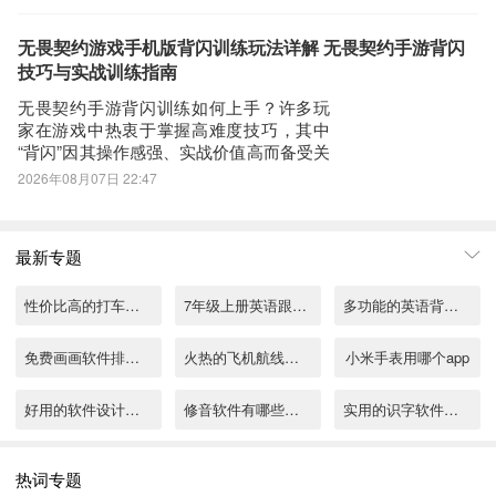
家，以下内容将系统解析其核心机制、实
第二步：
战定位与培养要点。亚森罗宾的基础天赋
打开UC浏览器或者自带浏览器，我们在地址栏上直接输入最新
具备双重收益：当自身承受一定量伤害
无畏契约游戏手机版背闪训练玩法详解 无畏契约手游背闪
后，可触发1秒不可选中状态，并恢复生命
HelloTalk下载安装或者最新HelloTalkAPP下载。然后点击搜索，我
技巧与实战训练指南
值，同时永久
们可以看到搜索结果罗列出来，里面都是有HelloTalk下载的相关信
无畏契约手游背闪训练如何上手？许多玩
息下载网站，当然推荐大家选择PP助手、豌豆荚这类比较知名的网
家在游戏中热衷于掌握高难度技巧，其中
“背闪”因其操作感强、实战价值高而备受关
站下载更加安全可靠
注。如今游戏内已正式上线专属的背闪训
2026年08月07日 22:47
第三步：
练模式，为玩家提供系统化练习环境。有
选择进入其中一个HelloTalkAPP下载的网页，我们可以看到网站头部
意体验该游戏的用户可前往九游平台预约
获取最新资讯。面对对局中频繁遭遇闪光
提供了HelloTalk的下载链接，有安全下载和普通下载，能选择安全
最新专题
致盲的问题，官方推出的背闪训练模块现
的最好还是选择安全下载
已开放。
第四步：
性价比高的打车用什么软件
7年级上册英语跟读app有哪些
多功能的英语背单词软件推荐
接着网页提示有下载内容，这时我们不用更改文件名，至于文件保存
免费画画软件排行榜
火热的飞机航线轨迹图app推荐
小米手表用哪个app
路径根据个人喜爱可改可不改，这边小编选择默认路径。单击确定，
可以看到文件就已经开始下载了，我们等待他下载安装完即可 第五
好用的软件设计有哪些
修音软件有哪些好用
实用的识字软件有哪些
步：
回到手机桌面就可以看到已经安装好的最新HelloTalk6.3.90，点击
tv免费影视软件排行榜
免费素材视频软件app有哪些
泰康保险app下载分享
HelloTalkAPP图标进入欢迎页就可以开始使用了
热词专题