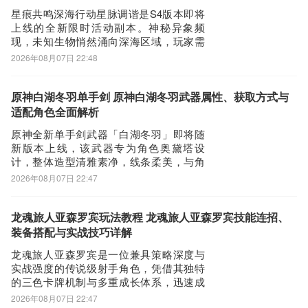
-- 可同时学习多达三门不同语言
载游戏，该平台以高性价比手游福利著
星痕共鸣深海行动星脉调谐是S4版本即将
称，节日期
- 隐私政策: https://www.hellotalk.cn/privacy-policy
上线的全新限时活动副本。神秘异象频
- 用户条款: https://www.hellotalk.cn/terms-of-service
现，未知生物悄然涌向深海区域，玩家需
潜入幽邃海底，展开一场策略性十足的追
2026年08月07日 22:48
踪与防御作战。通过部署“调谐幻想”构建动
HelloTalk更新说明：
态防线，守护核心星脉能量节点，抵御持
续来袭的敌对单位。为满足广大玩家对玩
为您优化了体验细节。
原神白湖冬羽单手剑 原神白湖冬羽武器属性、获取方式与
法机制的关注，现就本次活动内容作全面
适配角色全面解析
说明。活
HelloTalk6.3.90 下载安装说明：
原神全新单手剑武器「白湖冬羽」即将随
新版本上线，该武器专为角色奥黛塔设
下载HelloTalk到手机上面的方法有很多。 安卓系统的手机可以在豌
计，整体造型清雅素净，线条柔美，与角
豆荚或者PP助手等手机助手里面一键下载安装！也可以通过电脑端
色气质高度契合。作为一把定位明确的输
2026年08月07日 22:47
出向专武，其机制围绕“星烁反应”深度构
用手机扫描HelloTalk下载的二维码获取下载链接！有手机端直接访
建，具备显著的伤害增益与能量循环能
问网页下载也是可以的，下面就为大家介绍下手机网页怎么下载最新
力。武器基础属性为674点攻击力与22.1%
龙魂旅人亚森罗宾玩法教程 龙魂旅人亚森罗宾技能连招、
HelloTalk6.3.90
暴击率。核心被动名为“雪鷎的终幕舞”：装
装备搭配与实战技巧详解
备
第一步：
龙魂旅人亚森罗宾是一位兼具策略深度与
首先，我们手机里要有一个浏览器，小编比较喜欢用UC浏览器，当
实战强度的传说级射手角色，凭借其独特
然可以用手机都是自带网页浏览器的，我这边使用的是华为手机下载
的三色卡牌机制与多重成长体系，迅速成
为玩家关注焦点。对于新接触该角色的玩
最新HelloTalk
2026年08月07日 22:47