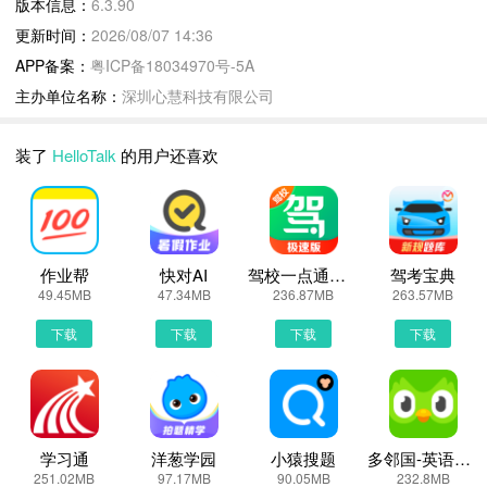
版本信息：
6.3.90
福雅思、出国留学的学生党，还是外企，外贸，想通过流利的外语达
更新时间：
2026/08/07 14:36
到职场晋升的上班族，在HelloTalk上都能找到符合你要求的语伴！
APP备案：
粤ICP备18034970号-5A
系统根据你的母语和语言水平进行智能匹配，还能通过年龄、地域、
主办单位名称：
深圳心慧科技有限公司
性别等多维度筛选理想语伴。通过自带的翻译、音译等工具，无障碍
表达更自信！
装了
HelloTalk
的用户还喜欢
► 沉浸式多人语聊房
如果你选择的是学英语，那你看到的每个语聊房里，都汇集了世界各
地学英语的伙伴们以及英语母语者们，一起讨论有意思的话题。这里
只需要展示声音，对于社恐达人十分友好。大家因兴趣相聚，可以自
由的表达自己，分享生活。在培养语感的同时，学习地道语言表达技
作业帮
快对AI
驾校一点通极速版
驾考宝典
49.45MB
47.34MB
236.87MB
263.57MB
巧。实测真的会上瘾！
► 多元化的外语直播
下载
下载
下载
下载
HelloTalk精选外语主播在线视频教学、分享语言知识和他们的海外
生活。你不妨尝试上台，和外国友人一对一视频对话，发音不标准、
慢速、胆怯都没有关系，主播们会帮助你，纠正你的发音，梳理你的
思路。要快速提升口语，一定要多开口，和外国人直接对话！
学习通
洋葱学园
小猿搜题
多邻国-英语日语法语
► 国际化的朋友圈
251.02MB
97.17MB
90.05MB
232.8MB