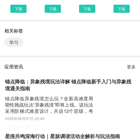
HelloTalk刷不到底的信息流，汇集了千万条有关学习、生活、文化
下载
下载
下载
下载
的实时贴文，让你发现世界各地的新鲜事，深入了解各国文化习俗，
在家就能看世界！要记得多给有趣的贴文点点赞哦。
► 丰富的语言课程
相关标签
HelloTalk 还根据不同语言能力，量身打造专属课程，由经验丰富的
学习
母语老师授课，针对你的语言学习弱点提供专业帮助，协助你更好提
升外语。
语言学习不再枯燥乏味。HelloTalk是学习和乐趣并存的地方，现在
应用资讯
更多
加入我们还不晚！开启你的语言学习新篇章，体验与世界零距离的交
流，现在就来HelloTalk吧！和英语、日语、韩语、德语、法语、意
锚点降临：异象残境玩法详解 锚点降临新手入门与异象残
大利语、西班牙语、葡萄牙语、阿拉伯语、泰语、越南语、俄语等等
境通关指南
的外国人在线交流！
锚点降临异象残境怎么玩？全新高难度周
追求更极致的学习体验？试试HelloTalk VIP吧！
期性挑战玩法“异象残境”即将上线。该玩法
-- 享受无限翻译次数，直播间实时字幕
采用阶梯式难度设计，共设12个层级，考
-- 无限制的直播间/语聊房收听时长
验玩家的策略编队、资源调配与实战操作
2026年08月07日 22:49
能力。成功通关不仅能验证个人战力深
-- 每日更多认识新朋友机会，个性化筛选语伴
度，还可获取丰厚养成资源与专属货币奖
-- 解锁访客和附近的人特权，拓宽交友圈
励，备受玩家关注。建议通过九游平台下
星痕共鸣深海行动｜星脉调谐活动全解析与玩法指南