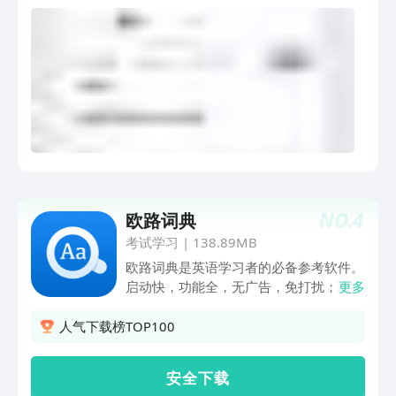
正，多场景听力练习。 新增英语每日一
文（简体）、中文（繁体）、法语、意大
句，每天一个句子，名师真人发音地道讲
利语、德语、俄语、西班牙语、泰语、阿
解，提供一对一纠音服务。 很感谢您的
拉伯语、印地语、印尼语、葡萄牙语、菲
使用，如有相关反馈建议，请随时联系我
律宾语、土耳其语、越南语、瑞典语、荷
们： 客服电话：400-677-5005
兰语、捷克语、波兰语、马来语、斯瓦希
里语、芬兰语。 【功能介绍】 1、翻译 •
AI翻译（文字/图片/语音） 自动识别源语
言，无需手动选择，一键获得海量AI翻译
结果！ • 人工翻译（文字/图片/语音） 人
工翻译是由Flitto翻易通打造多年的全球
化翻译平台。语言专家遍布全球173个国
NO.
4
欧路词典
家，像发消息般简单，响应速度超级快，
考试学习
|
138.89MB
平均3分钟就能收到人工译文，比AI翻译
更加地道自然！ • 1对1专业翻译(文字/图
欧路词典是英语学习者的必备参考软件。
片/语音) 全球各领域翻译家实时待命，简
启动快，功能全，无广告，免打扰；海量
更多
历，论文，合同...全都能翻译！可免费返
扩展词库，自定义编辑；支持中文、英
稿3次，官方全程跟踪订单。 2、母语润
语、日语、法语、德语等多语种翻译。
人气下载榜TOP100
色校对 • 众包互助校对 支持全球25种主
学习、翻译、笔记、考试，全面覆盖语言
流语言的润色校对。 • 1对1专业校对 全
学习的所有场景。语音翻译，拍照翻译，
安 全 下 载
球173个国家母语校对家坐镇，逐字词精
一键获取，操作便捷。 不仅能够查词、