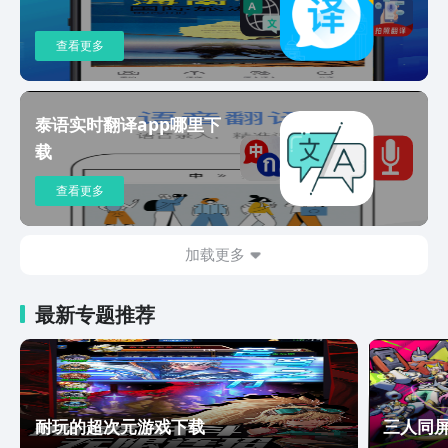
问题，可以发送邮件到
translate@tencent.com。
查看更多
泰语实时翻译app哪里下
载
查看更多
加载更多
最新专题推荐
耐玩的超次元游戏下载
三人同