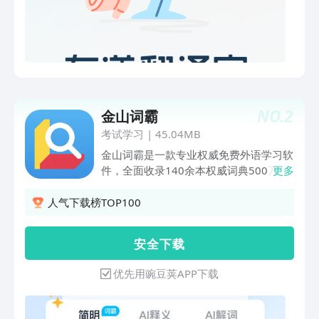
离线翻译：支持离线翻译功能的免费词典
翻译应用，出国旅游旅行没有网络也能正
常翻译英语、日语、韩语、法语、西班牙
语、葡萄牙语、越南语等。 AR翻译：实
景AR翻译，无需拍照，摄像头扫描即可
实时翻译。 同传翻译：流式语音识别，
随说随译。 拍照翻译：强大的OCR摄像
NO.
2
金山词霸
头取词和拍照翻译功能，一拍即译，无需
手动输入便可快速翻译英语、日语等多种
考试学习
|
45.04MB
语言，满足出国翻译、旅行翻译、旅游购
金山词霸是一款专业权威免费外语学习软
物翻译、英语学习翻译等需求。 文本翻
件，全面收录140余本权威词典500万条
更多
译：输入文本即可翻译，支持107种语言
双语例句，支持英语、日语等多语言翻
翻译。 表情翻译：逗趣的表情翻译，让
译，为用户提供听力、阅读、口语全方位
人气下载榜TOP100
翻译更有趣。
英语学习训练，是受欢迎的词典翻译英语
学习工具之一。 查单词、找翻译、学英
安 全 下 载
语就用金山词霸，听、说、读、写，你想
要的全在这，22年国民英语学习词典，
优先用豌豆荚APP下载
数亿用户都在用！ 应用介绍： ——权威
词典 收录140余本权威词典，500万条双
语例句，单词词义解释专业准确，真人发