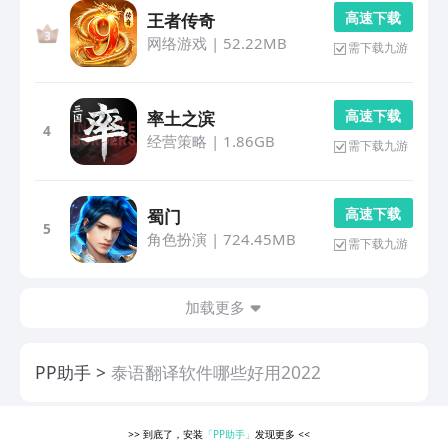
高 速 下 载
王者传奇
网络游戏
|
52.22MB
需下载九游
高 速 下 载
率土之滨
4
经营策略
|
1.86GB
需下载九游
高 速 下 载
蜀门
5
角色扮演
|
724.45MB
需下载九游
加载更多
PP助手
泰语翻译软件哪些好用2022
>>
到底了，安装
「PP助手」
发现更多
<<