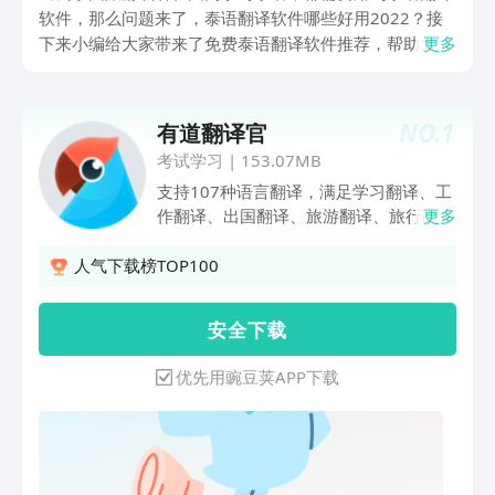
软件，那么问题来了，泰语翻译软件哪些好用2022？接
下来小编给大家带来了免费泰语翻译软件推荐，帮助大家
更多
实现基本的泰语交流，查找泰文词典表达自己的想法，一
起来看看吧！
NO.
1
有道翻译官
考试学习
|
153.07MB
支持107种语言翻译，满足学习翻译、工
作翻译、出国翻译、旅游翻译、旅行翻译
更多
等需求。支持拍照翻译、语音翻译、同传
翻译、实景AR翻译、在线翻译、离线翻
人气下载榜TOP100
译。有道翻译官的中英互译采用业界最先
进的有道神经网络翻译引擎技术YNMT，
安 全 下 载
相比传统的机器翻译，翻译准确率显著提
升，翻译更准确。学英语用网易有道词
优先用豌豆荚APP下载
典，翻译就用有道翻译官。 【翻译功
能】 翻译语种：支持英语、日语、韩
语、法语、俄语、西班牙语等107种语言
翻译，覆盖186个国家，英语翻译、出国
翻译、旅行翻译、旅游购物都不用担心。