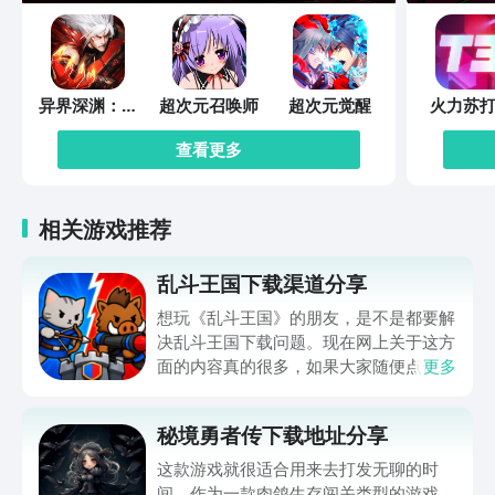
异界深渊：觉
超次元召唤师
超次元觉醒
火力苏打
醒
查看更多
相关游戏推荐
乱斗王国下载渠道分享
想玩《乱斗王国》的朋友，是不是都要解
决乱斗王国下载问题。现在网上关于这方
面的内容真的很多，如果大家随便点击陌
更多
生链接，就很容易遇到安装包信息不完整
的情况。想省去这些麻烦，直接通过九游
秘境勇者传下载地址分享
app进行下载会更加方便，九游是手游福
利最多的游戏平台，在这里不仅能够看到
这款游戏就很适合用来去打发无聊的时
游戏资源，还能及时查看后续的消息、活
间。作为一款肉鸽生存闯关类型的游戏，