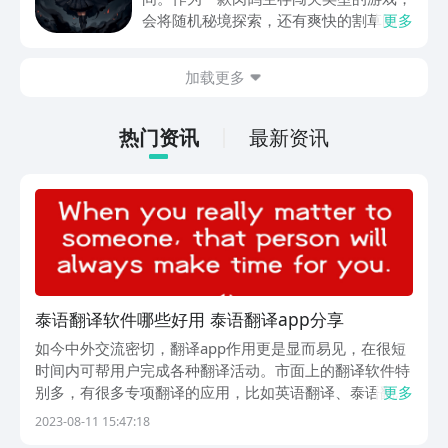
动内容等相关信息。
会将随机秘境探索，还有爽快的割草闯关
更多
全部都放在一起。秘境勇者传下载地址是
在什么地方呢？玩家只需要通过以下的链
加载更多
接就可以下载。游戏的上手门槛还是比较
低的，一只手就可以操控，很适合用来去
打发无聊的时间，可玩性真的比较高。
热门资讯
最新资讯
泰语翻译软件哪些好用 泰语翻译app分享
如今中外交流密切，翻译app作用更是显而易见，在很短
时间内可帮用户完成各种翻译活动。市面上的翻译软件特
别多，有很多专项翻译的应用，比如英语翻译、泰语翻译
更多
等。那么泰语翻译软件哪个好用？现在很多小伙伴都有此
2023-08-11 15:47:18
类疑问，随着用户需求量逐渐加大，翻译软件也变得很多