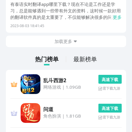
享
有泰语实时翻译app哪里下载？现在不论是工作还是学
习，总是能够遇到一些带有外文的资料，这时候一款好用
的翻译软件真的是太重要了，不仅能够解决很多的问题，
更多
从而也提高了大家的工作学习效率，可能很多的伙伴还没
2023-08-03 18:41:45
有找到适合自己的翻译软件吧，那就让小编来给大家具体
的介绍几款吧。1、《英文翻译》随着国外的进口贸易
加载更多
往...
热门榜单
最新榜单
高 速 下 载
乱斗西游2
网络游戏
|
1.09GB
需下载九游
高 速 下 载
问道
角色扮演
|
1.81GB
需下载九游