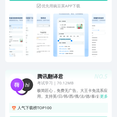
细润色，无需双语对照，让文章内容像母
翻译、笔记、背单词，更引入了主题写
优先用豌豆荚APP下载
语般地道流畅。 3、Arcade 练外语的游
作、批改纠错等AI功能，全方面改变你的
乐场！边学边练还能赚金币（能换商品或
英语学习。【产品简介】 海量词汇：内
直接提现）！ 快来挑战各类语言测验：
置常用英汉词条30万个，专业词条40万
翻译、审校、听写，阅读。 4、发现精
个，海量例句库178万条。 拍照翻译：摄
彩 众多福利活动等你来~ 奖励不断，诚
像头取词、拍照查词功能，即拍即查，阅
意满满！ ◆ 熟练掌握一门外语？快加入
读文献好帮手。 单词复习：自定义学习
我们成为“翻译家”和“校对家”！只要通过
目标，多种图表，帮你更好回顾自己的学
语言翻译测试，就能随时随地做翻译，设
习。 搜索：基于海量数据的云端词典，
置母语后还能随时随地参与母语校对，轻
生僻词、例句、图片查询一网打尽。 纯
松赚到钱！ ◆ 赚到的金币有什么用？
正发音：美音、英音自由选择，自定发音
能在金币商店直接提现或兑换商品 - 提现
语速、小语种发音应有尽有。 文件阅
支持支付宝实时到账（审核需1~3个工作
读：词典中即可阅读文件，支持单词长按
NO.
5
日） - 手机话费（联通/移动/电信） - 各
腾讯翻译君
查询，即点即译。 【强大词库】 权威词
大平台视频会员 - 各类商品/零食/优惠福
库：英汉 - 汉英词典、英英词典、同义
考试学习
|
70.12MB
利/官方周边 若您在使用中遇到问题，下
词、反义词词典，权威详实。 编辑词
极简匠心，免费无广告。大王卡免流系应
述方式联系我们。我们致力于为您提供快
库：提供电脑端词库编辑器，支持自制扩
用。支持英/日/韩/西/俄/法/德/泰/越/印
更多
速、详尽的协助与解答：
充词库；朗文、牛津，权威词库尽情添
尼/马来/意/葡/土等多种热门语言翻译，
help@flitto.com.cn Flitto翻易通同时支
加。 扩充词库：通过网络下载各语种的
支持语音翻译、同声传译、文本翻译、实
人气下载榜TOP100
持网页版与App版 若您需要更专业的语
扩充词库，支持Mdict、灵格斯、
景AR翻译、口语评测等功能。获得
言服务，请登录网页版使用「1对1专业