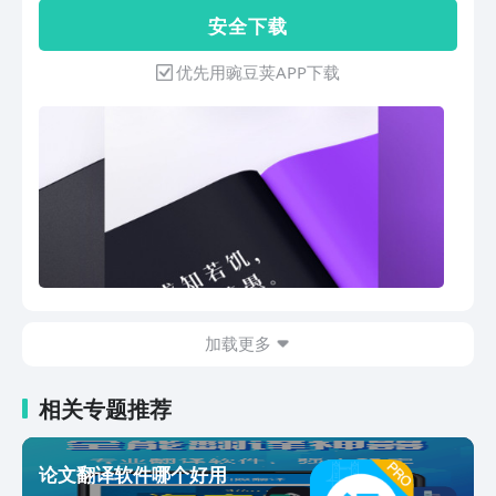
Babylon等多种词典格式，覆盖医学、经
2018「WMT国际翻译大赛」中英翻译冠
服务」 网页版链接 ▷
安 全 下 载
济、工程、计算机等十余个领域。 【实
军，日均翻译量已破 5 亿！满足翻译学
https://www.flitto.com.cn Flitto翻易通
用工具】 高亮标记：重点词添加标记，
习、口语练习、出国旅游、日常交流等需
将自动获取以下权限（您可手动选择关
优先用豌豆荚APP下载
云端同步，随时查阅。 笔记同步：生词
求。更懂国人语言习惯，采用先进的神经
闭）： 麦克风：用于发布语音翻译请求
本、笔记、历史记录功能，支持同步。
网络机器翻译引擎NMT，BLEU评测和专
相册：支持从相册中选择图片，用于发布
语音输入：英语整句翻译发音功能，支持
业人工评测，翻译质量领先行业，精准自
图片翻译请求 相机：支持即时拍照，用
语音输入。 跨软件取词：使用其他软件
然流畅。【深受亿万用户和业界同行信
于发布图片翻译请求 通知：用于收取翻
时，长按即可查词，自动显示释义。 语
任】- 博鳌AI同传技术展示方- 数次荣获
译服务的相关提醒 位置：基于地理位
料库管理：对学习过程中接触的单词、词
安卓应用市场精品推荐- 爱范儿、少数
置，将更高效的运转Flitto翻易通平台，
组语料进行管理；可以将喜欢的语料加入
派、小众软件等权威媒体自发推荐【主要
帮助全球用户匹配翻译需求
生词本，也可以通过卡片学习播放。【AI
功能】* 语音翻译 | 无需打字，对着说
功能】AI翻译：精准自然的AI翻译，超越
话，精准识别并翻译，快拿去与歪果友人
各大翻译引擎批改纠错：输入/粘贴文本
谈笑风生吧；* 同声传译 | 免费体验，声
后，精准高效地检查拼写、语法、标点等
画同步，实时翻译，炫酷又高效；* AR翻
错误主题写作：借助AI的力量，给定主
加载更多
译 | 对准内容，自动扫描，结果实时实景
题，将您的想法转化为文字短句扩写：根
呈现，所见即所得，翻译路牌、菜单、书
据选中内容自动扩写，突破写作瓶颈文章
籍、作业更省心；* 口语评测 | 拒绝哑巴
相关专题推荐
润色：文本一键润色、优化表达，助您的
英语，智能跟读评测，趣味打分；* 全能
文章脱颖而出【联系我们】 官方网站
生词本 | 收藏词句轻松复习，释义、听
http://www.eudic.net 咨询邮箱
力、发音一步到位；--------------------我们
论文翻译软件哪个好用
support@francochinois.com
渴望听到你的反馈！如果你有任何建议或