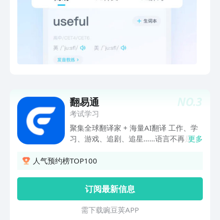
音，满足小学初中高中四六级考研雅思托
福商务英语人的学习翻译考试需求。
——海量词汇 内含超大量词库，海量汉
英、英汉词汇、近义词反义词相关词、双
语例句，满足学习、翻译、考试需求。
——翻译方便 支持拍照翻译、图片翻
译、取词翻译、语音翻译、语音录入翻
译，中文日语英语法语西班牙语多语言翻
译。 ——离线下载 支持多种词典词库离
NO.
3
翻易通
线下载，离线查询离线翻译，不连网也能
学习； ——多身份定制 覆盖高中、四六
考试学习
级、考研、雅思、托福多身份，支持个性
聚集全球翻译家 + 海量AI翻译 工作、学
化定制，一键同步学习计划，听说读写专
习、游戏、追剧、追星……语言不再是问
更多
项练习，智能背单词，提高记忆效率。
题！ 有工作内容需要翻译或校对时……
——真题助手 高考、四六级、考研历届
正在学习一门外语想要练习提高时…… 正
人气预约榜TOP100
真题试卷全覆盖，名师在线专业讲解，大
在游戏、追剧中需要语言帮助时…… 无论
数据分析考试试卷，单词频率、常考解
需要哪种语言服务，Flitto翻易通都能随
订阅最新信息
释、必备考点、考试趋势一查便知。
时轻松解决！ 现在注册，每月可享2次免
——听力训练 收录外研社、考试真题等
费实时人工翻译/校对机会！ 【合计支持
需 下 载 豌 豆 荚 A P P
10万+权威听力资源，英美发音地道纯
25种主流语言】 英语、日语、韩语、中