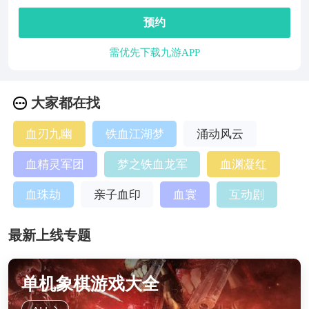
预约
需优先下载九游APP
大家都在找
血刃九幽
铁血江湖梦
涌动风云
血精灵军团
梦之铁血龙军
血渊凝红
血珠劫
亲子血印
血寰
互动剧
最新上线专题
单机象棋游戏大全