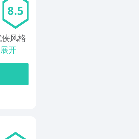
8.5
武侠风格
.
展开