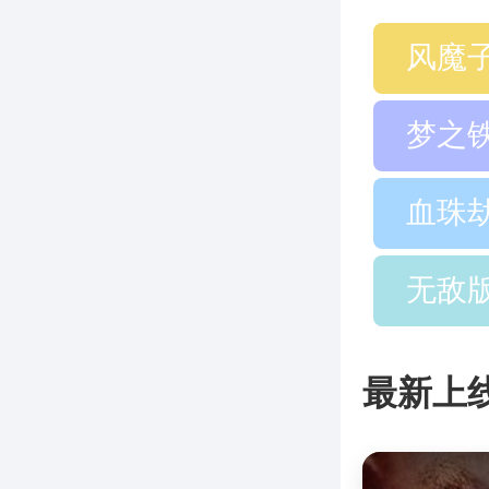
风魔
梦之
血珠
无敌
最新上