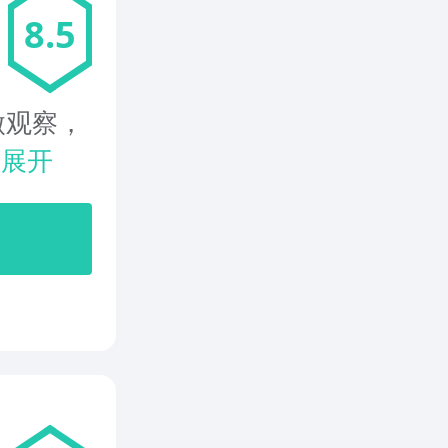
8.5
微观察，
.
展开