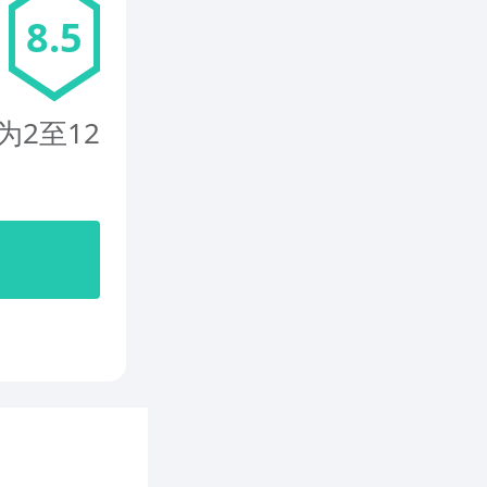
8.5
为2至12