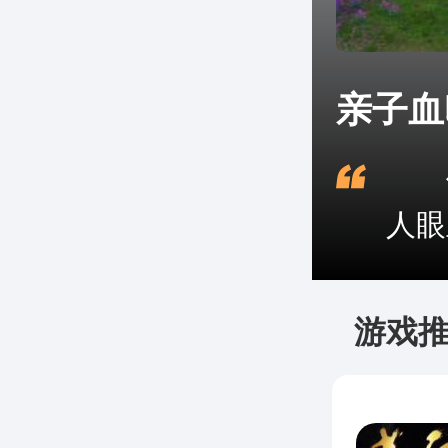
亲子血
他
人眼
游戏