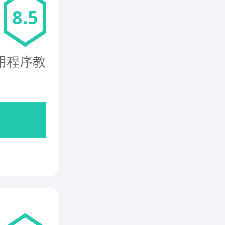
8.5
用程序教