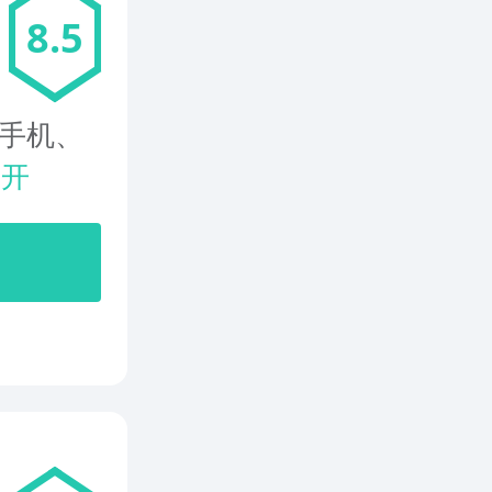
8.5
，手机、
展开