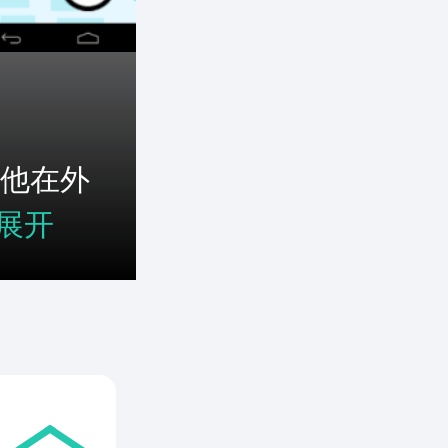
他在外
展开