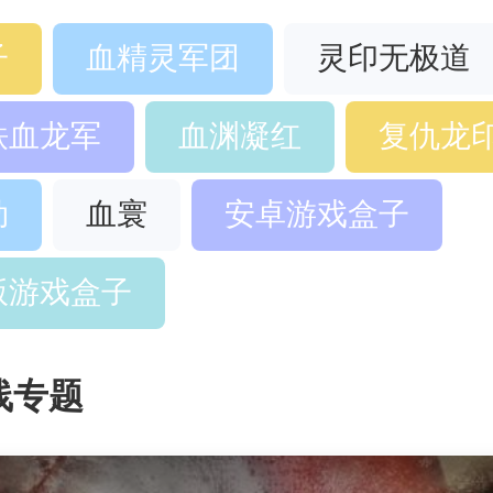
子
血精灵军团
灵印无极道
铁血龙军
血渊凝红
复仇龙
劫
血寰
安卓游戏盒子
版游戏盒子
线专题