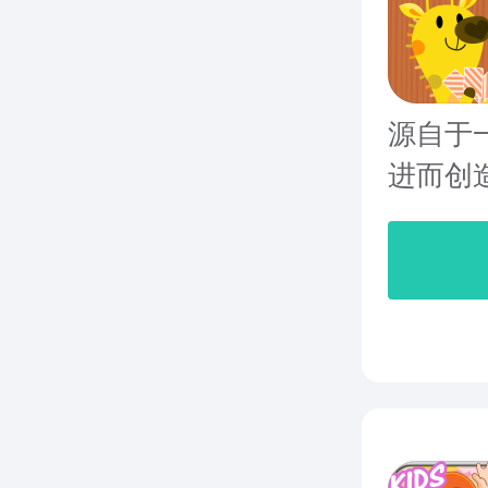
源自于
进而创