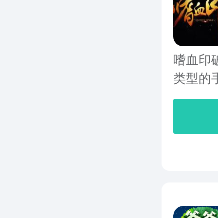
嗜血印
类型的