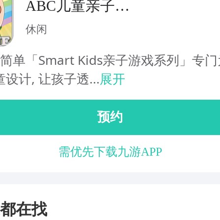
ABC儿童亲子游
戏 - 看图猜字
休闲
 简单「Smart Kids亲子游戏系列」专门
设计, 让孩子透...
展开
预约
需优先下载九游APP
都在找