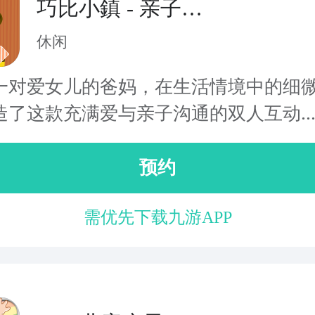
巧比小鎮 - 亲子接
接牌
休闲
一对爱女儿的爸妈，在生活情境中的细
造了这款充满爱与亲子沟通的双人互动..
预约
需优先下载九游APP