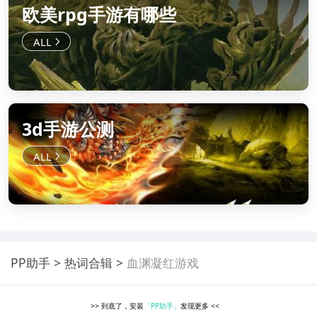
欧美rpg手游有哪些
3d手游公测
PP助手
热词合辑
血渊凝红游戏
>>
到底了，安装
「PP助手」
发现更多
<<