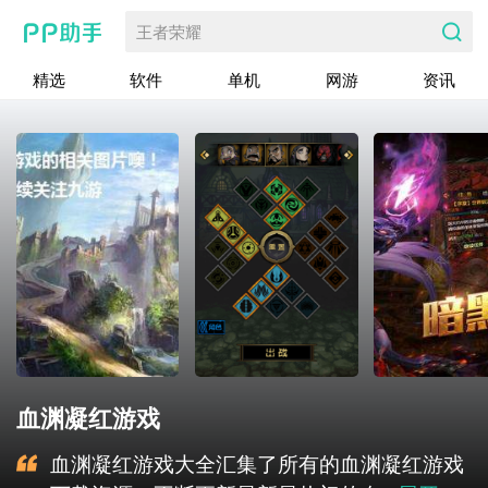
王者荣耀
精选
软件
单机
网游
资讯
血渊凝红游戏
血渊凝红游戏大全汇集了所有的血渊凝红游戏