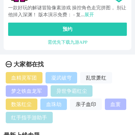
一款好玩的解谜冒险像素游戏 操控角色走完拼图， 别让
他掉入深渊！ 版本演示免费： - 复...
展开
预约
需优先下载九游APP
大家都在找
血精灵军团
凝武破穹
乱世萧红
梦之铁血龙军
异世争霸红尘
数落红尘
血珠劫
亲子血印
血寰
红手指手游助手