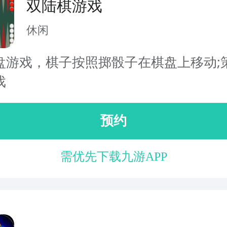
双陆棋游戏
休闲
盘游戏，棋子按照掷骰子在棋盘上移动;
戏
预约
需优先下载九游APP