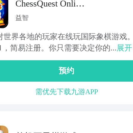
ChessQuest Online
- 网上国际象棋游
益智
戏
对世界各地的玩家在线玩国际象棋游戏。
1，简易注册。你只需要决定你的...
展开
预约
需优先下载九游APP