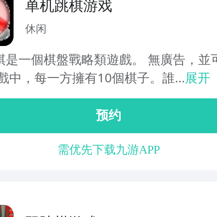
单机跳棋游戏
休闲
棋是一個棋盤戰略類遊戲。 無廣告，並
戲中，每一方擁有10個棋子。誰...
展开
预约
需优先下载九游APP