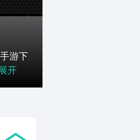
手游下
展开