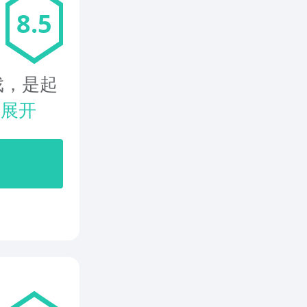
8.5
戏，是起
.
展开