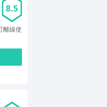
8.5
可離線使