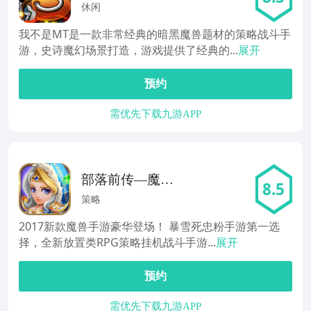
机
休闲
我不是MT是一款非常经典的暗黑魔兽题材的策略战斗手
游，史诗魔幻场景打造，游戏提供了经典的...
展开
预约
需优先下载九游APP
部落前传—魔兽
8.5
再临，必玩创新
策略
策略
2017新款魔兽手游豪华登场！ 暴雪死忠粉手游第一选
择，全新放置类RPG策略挂机战斗手游...
展开
预约
需优先下载九游APP