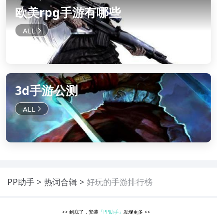
欧美rpg手游有哪些
3d手游公测
PP助手
热词合辑
好玩的手游排行榜
>>
到底了，安装
「PP助手」
发现更多
<<