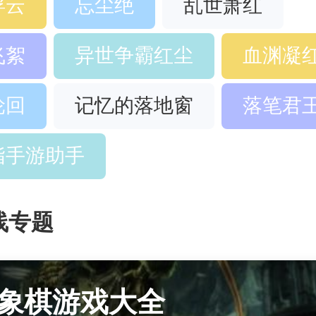
浮云
忘尘绝
乱世萧红
飞絮
异世争霸红尘
血渊凝
轮回
记忆的落地窗
落笔君
指手游助手
线专题
象棋游戏大全