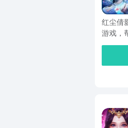
红尘倩
游戏，