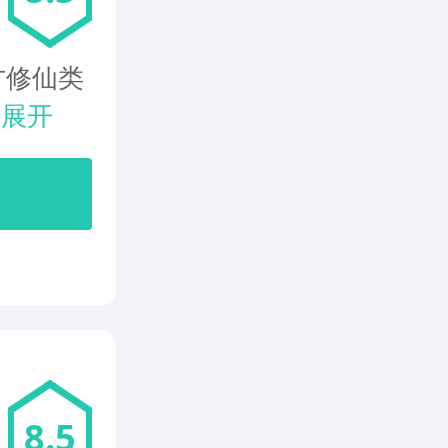
方修仙类
.
展开
8.5