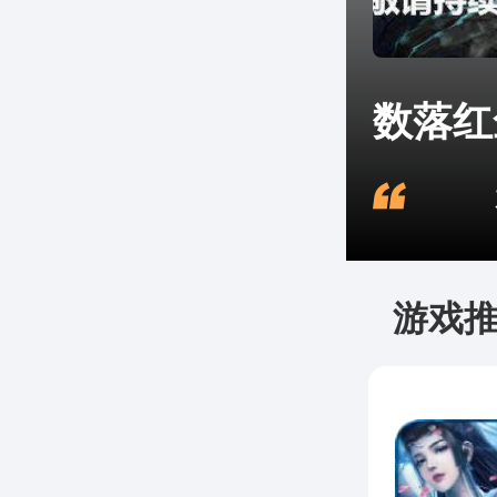
数落红
本
游戏