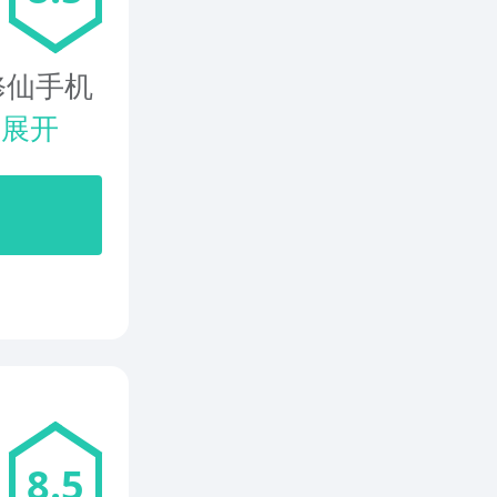
修仙手机
.
展开
8.5