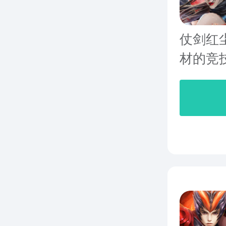
仗剑红
材的竞技