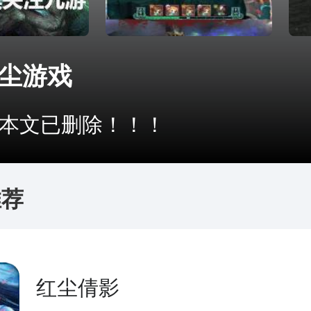
尘游戏
文已删除！！！
推荐
红尘倩影