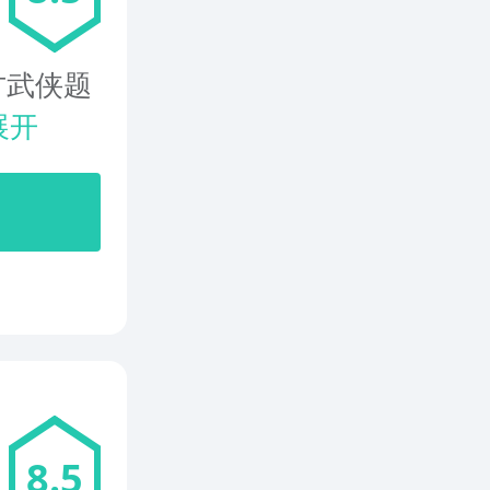
方武侠题
展开
8.5