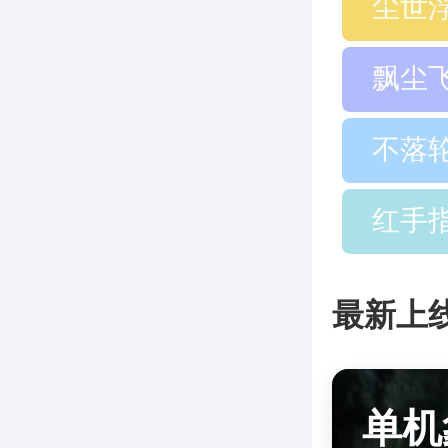
尘世
飘尘
不落
红手
最新上
单机