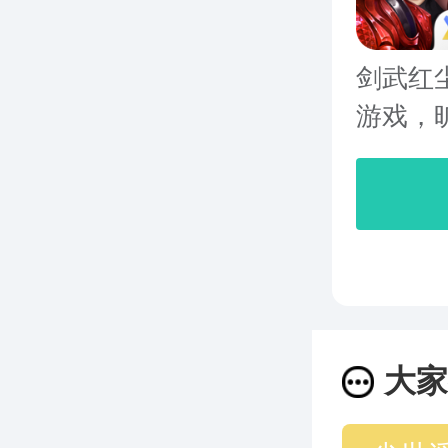
剑武红
游戏，旷
大家