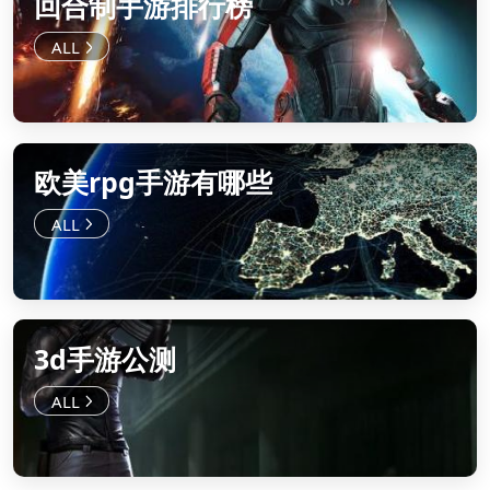
回合制手游排行榜
欧美rpg手游有哪些
3d手游公测