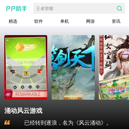
王者荣耀
精选
软件
单机
网游
资讯
涌动风云游戏
已经转到逐浪，名为《风云涌动》。