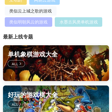
类似云上城之歌的游戏
类似明朝风云的游戏
水墨古风类单机游戏
最新上线专题
单机象棋游戏大全
好玩的游戏棋大全