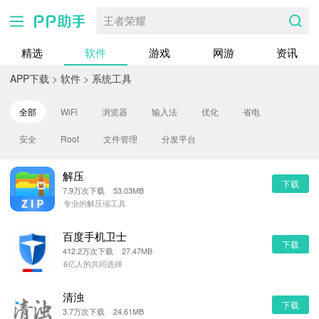
王者荣耀
精选
软件
游戏
网游
资讯
APP下载
>
软件
>
系统工具
全部
WiFi
浏览器
输入法
优化
省电
安全
Root
文件管理
分发平台
解压
下载
7.9万次下载 53.03MB
专业的解压缩工具
百度手机卫士
下载
412.2万次下载 27.47MB
6亿人的共同选择
清浊
下载
3.7万次下载 24.61MB