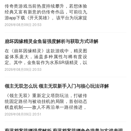
撼岳箭命中目标数≥2，则立即重置技能冷
查汉语字典下载安装或者最新快快查汉语字典APP下载。然后点击搜
传奇类游戏当前热度持续攀升，若想体验
却
经典又富有新意的仿传奇作品，可前往九
索，我们可以看到搜索结果罗列出来，里面都是有快快查汉语字典下
游app下载《开天英雄》。该平台为玩家提
载的相关信息下载网站，当然推荐大家选择PP助手、豌豆荚这类比
供丰富的新手扶持资源，包括专属开服礼
2026年08月09日 20:53
较知名的网站下载更加安全可靠
包、限时节日活动及实时更新的福利内
容。它手游福利最好，并且还是阿里巴巴
第三步：
灵犀互娱旗下产品。现有礼包可拿，活动
崩坏因缘精灵金鱼翁强度解析与获取方式详解
选择进入其中一个快快查汉语字典APP下载的网页，我们可以看到网
节假日礼包及时更新。本文将围绕《开天
在《崩坏因缘精灵》这款游戏中，精灵图
站头部提供了快快查汉语字典的下载链接，有安全下载和普通下载，
英雄》的等
鉴体系庞大，涵盖多种属性与稀有度设
能选择安全的最好还是选择安全下载
定。其中，金鱼翁作为水系SR级精灵，以
第四步：
金鱼老翁形象登场，头戴传统老翁帽，辨
2026年08月09日 20:53
接着网页提示有下载内容，这时我们不用更改文件名，至于文件保存
识度较高。其核心机制围绕“自大倒计时转
盘”展开——该技能可主动清空自身记忆、
路径根据个人喜爱可改可不改，这边小编选择默认路径。单击确定，
增益效果（buff）及仇恨值，在战局陷入被
领主无双怎么玩 领主无双新手入门与核心玩法详解
可以看到文件就已经开始下载了，我们等待他下载安装完即可 第五
动时实现状态重置，具备显著的战术应急
《领主无双》重新定义塔防玩法，打破传
步：
价
统固定路径与被动挂机的局限，首创动态
回到手机桌面就可以看到已经安装好的最新快快查汉语字典5.1.4，
棋盘机制——敌人不再沿单一路径推进，
点击快快查汉语字典APP图标进入欢迎页就可以开始使用了
而是从四面八方随机出现，考验玩家实时
2026年08月09日 20:51
布防与全局统筹能力。那么，《领主无
双》究竟如何上手？本文将为新人玩家系
统解析核心机制与进阶思路。【领主无
蔚蓝档案菲娜强度解析 蔚蓝档案菲娜角色培养与实战表现