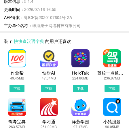
版本信息：
5.1.4
文解字、宋本广韵、方言汇集、字源字形、古汉语字典。
更新时间：
2026/07/16 16:55
2、全面的字库：含8万多个国际汉字，内容详尽；
APP备案：
粤ICP备2020107604号-2A
3、书法字帖：汇集古今2000位书法家真迹，可查询行、草、隶、
主办单位名称：
珠海栗子网络科技有限公司
篆、楷五种书法字体！
4、笔划演示：教你正确书写的部首、笔画、结构等汉字属性；
装了
快快查汉语字典
的用户还喜欢
5、真人发音：常用字真人发音，当你小老师；
6、生字表：自动收录你所查的所有生字；可以按照所需分类收藏。
【快快查系列】产品包含：
古诗词典、汉语词典、成语词典、文言文、说文解字、康熙字典、外
作业帮
快对AI
HelloTalk
驾校一点通极速版
49.45MB
47.34MB
224.86MB
236.87MB
研社规范字典、小学生字本、唐诗三百首、宋词三百首等
下载
下载
下载
下载
微信公众号：快快查字典
合作／反馈：1353223754@qq.com
快快查汉语字典更新说明：
驾考宝典
学习通
洋葱学园
小猿搜题
1. 全面校对优化字典词库，修正少量词条释义、注释细节误差，补
263.57MB
251.02MB
97.17MB
90.05MB