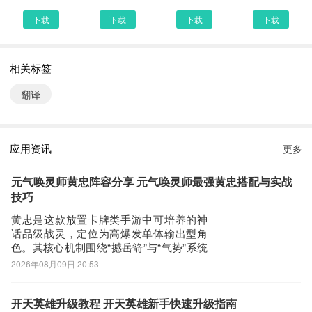
充现代汉语常用词汇、组词例句与近反义词内容，字词解析更全面、
下载
下载
下载
下载
精准，适配学生日常学习与成人查阅需求。
2. 丰富书法资源库，新增多位书法大师经典作品，覆盖楷书、行
书、隶书等多种字体，练字参考、书法赏析选择更多样。
相关标签
翻译
快快查汉语字典5.1.4 下载安装说明：
下载快快查汉语字典到手机上面的方法有很多。 安卓系统的手机可
以在豌豆荚或者PP助手等手机助手里面一键下载安装！也可以通过
应用资讯
更多
电脑端用手机扫描快快查汉语字典下载的二维码获取下载链接！有手
机端直接访问网页下载也是可以的，下面就为大家介绍下手机网页怎
元气唤灵师黄忠阵容分享 元气唤灵师最强黄忠搭配与实战
么下载最新快快查汉语字典5.1.4
技巧
第一步：
黄忠是这款放置卡牌类手游中可培养的神
话品级战灵，定位为高爆发单体输出型角
首先，我们手机里要有一个浏览器，小编比较喜欢用UC浏览器，当
色。其核心机制围绕“撼岳箭”与“气势”系统
然可以用手机都是自带网页浏览器的，我这边使用的是华为手机下载
展开：入场时自动发射撼岳箭，对路径上
2026年08月09日 20:53
最新快快查汉语字典
所有敌人造成伤害；绝技则锁定最远端目
第二步：
标，依据当前气势层数提升伤害量。每命
中一名敌人可叠加1层气势，最高5层；若
开天英雄升级教程 开天英雄新手快速升级指南
打开UC浏览器或者自带浏览器，我们在地址栏上直接输入最新快快