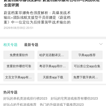
双】最新版预约/下载地址》》》》》#领主
全面评测
无双#《《《
蔚蓝档案菲娜角色强度解析：高爆发战术
输出+团队续航支援型干员菲娜是《蔚蓝档
案》中一位定位为后排重装甲战术输出的
限定角色。其立绘以经典学园制服为基础
2026年08月09日 20:51
设计，整体风格兼具干练与活力，神态灵
动，展现出鲜明的开朗性格特质。在剧情
设定中，她担任模拟战区导览员，言行热
相关专题
最新专题
情主动，具备强烈的责任感与协作意识，
契合其技能
免费查重软件
哈萨克语翻译汉语软件下载
字典app推荐
查重软件哪些可靠
粤语字典app用什么软件
可以查公交app合集
文言文字典app有哪些
天眼查app下载
免费下载字典词典大全
免费字典下载地址分享
查重软件哪个好用
免费字典app哪个好
热词专题
好玩的单机类游戏排行榜2023
好玩的宅男游戏推荐有哪些2023
查重软件推荐
论文查重免费查重软件分享
汉语词典app有哪些
好玩点的手机游戏推荐
热门的升级游戏下载推荐2023