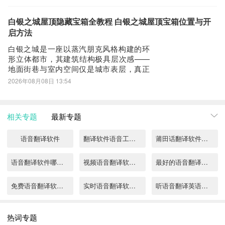
白银这类关键素材，或希望将积压的闲置
回到手机桌面就可以看到已经安装好的最新语音翻译4.8.6，点击语
赃物转化为实际资源，黑市便成为不可或
音翻译APP图标进入欢迎页就可以开始使用了
缺的交易渠道。进入黑市共有两条主要路
白银之城屋顶隐藏宝箱全教程 白银之城屋顶宝箱位置与开
径。第一条路径便捷高效：前往夜莺酒吧
启方法
与调酒师尔阁对
白银之城是一座以蒸汽朋克风格构建的环
形立体都市，其建筑结构极具层次感——
地面街巷与室内空间仅是城市表层，真正
的探索维度延伸至高空：屋檐边缘、钟楼
2026年08月08日 13:54
横梁、烟囱夹缝、塔顶平台乃至连片公寓
的屋顶通道，都暗藏大量未被发现的宝
箱。许多玩家专注于地面搜寻，却忽略了
相关专题
最新专题
这座城市的“第三维度”所承载的关键资源。
高效探索屋
语音翻译软件
翻译软件语音工具推荐
莆田话翻译软件语音有哪些
语音翻译软件哪个好用
视频语音翻译软件哪个好
最好的语音翻译软件有哪些
免费语音翻译软件哪个好2022
实时语音翻译软件哪个好
听语音翻译英语的软件有哪些2022
语音识别翻译软件排行榜2022
语音翻译英语软件有哪些2022
越南语翻译中文语音软件免费推荐
热词专题