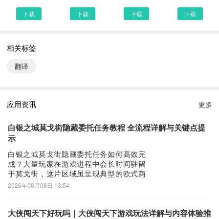
联系我们：848629606@qq.com
下载
下载
下载
下载
语音翻译更新说明：
1.新增方言学习：方言学习、方言翻译，支持多种方言：广州话、闽
相关标签
南话、客家话、上海话、苏州话、无锡话、南京话等，学习方言好帮
翻译
手！
2.新增听说读写：拍照识别文字，一键语音播放
3.修复拍照翻译的bug
应用资讯
更多
语音翻译4.8.6 下载安装说明：
白银之城莫戈街隐藏委托任务教程 全流程详解与关键点提
下载语音翻译到手机上面的方法有很多。 安卓系统的手机可以在豌
示
豆荚或者PP助手等手机助手里面一键下载安装！也可以通过电脑端
白银之城莫戈街隐藏委托任务如何高效完
成？大量玩家在游戏进程中会长时间驻留
用手机扫描语音翻译下载的二维码获取下载链接！有手机端直接访问
于莫戈街，这片区域虽呈现典型的欧式商
网页下载也是可以的，下面就为大家介绍下手机网页怎么下载最新语
业风貌，表面繁华有序，实则暗藏多重势
2026年08月08日 13:54
音翻译4.8.6
力博弈——法警巡查频次低、地下组织活
第一步：
动频繁，街区缺乏统一管理机制。正因如
此，各类动态线索与高价值隐藏委托均散
大侠闯天下好玩吗｜大侠闯天下游戏玩法详解与内容体验推
首先，我们手机里要有一个浏览器，小编比较喜欢用UC浏览器，当