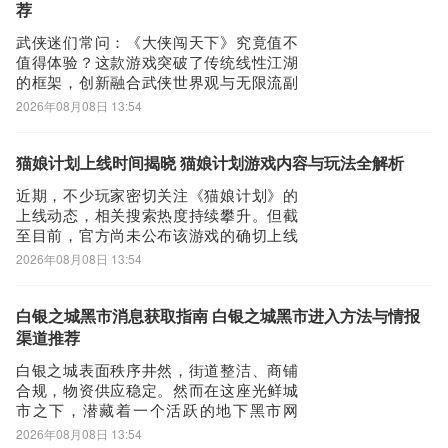
落于街巷褶皱之中，需结合系统性探索逻
荐
然可以用手机都是自带网页浏览器的，我这边使用的是华为手机下载
辑与特定操作
武侠迷们常问：《大侠闯天下》究竟值不
最新语音翻译
值得体验？这款游戏突破了传统线性江湖
第二步：
的框架，创新融合武侠世界观与无限流副
打开UC浏览器或者自带浏览器，我们在地址栏上直接输入最新语音
本机制，构建出高自由度、强随机性的成
2026年08月08日 13:54
长型冒险体系。玩家将被万界系统选中，
翻译下载安装或者最新语音翻译APP下载。然后点击搜索，我们可以
化身初入武道的侠者，在纷繁各异的世界
看到搜索结果罗列出来，里面都是有语音翻译下载的相关信息下载网
中穿梭历练——从烽火连天的古代战场，
猫娘计划上线时间揭晓 猫娘计划游戏内容与玩法全解析
站，当然推荐大家选择PP助手、豌豆荚这类比较知名的网站下载更
到机关重重的上古遗迹，再到光怪陆离的
近期，不少玩家密切关注《猫娘计划》的
加安全可靠
异界秘境，每
上线动态，相关搜索热度持续攀升。但截
第三步：
至目前，官方尚未公布该游戏的确切上线
选择进入其中一个语音翻译APP下载的网页，我们可以看到网站头部
日期，具体时间仍需静待后续公告。对本
2026年08月08日 13:54
作感兴趣的用户，可通过文中提供的预约
提供了语音翻译的下载链接，有安全下载和普通下载，能选择安全的
入口提前登记，以便在测试开启或正式上
最好还是选择安全下载
线时第一时间获取通知。游戏以AI驱动的
白银之城黑市消息获取指南 白银之城黑市进入方法与情报
第四步：
数字生命为核心理念，致力于构建一个具
渠道推荐
备持续演化
接着网页提示有下载内容，这时我们不用更改文件名，至于文件保存
白银之城表面秩序井然，街道整洁、商铺
路径根据个人喜爱可改可不改，这边小编选择默认路径。单击确定，
合规，物资供应稳定。然而在这座光鲜城
可以看到文件就已经开始下载了，我们等待他下载安装完即可 第五
市之下，潜藏着一个活跃的地下黑市网
络。许多玩家在推进主线任务时急需液态
步：
2026年08月08日 13:54