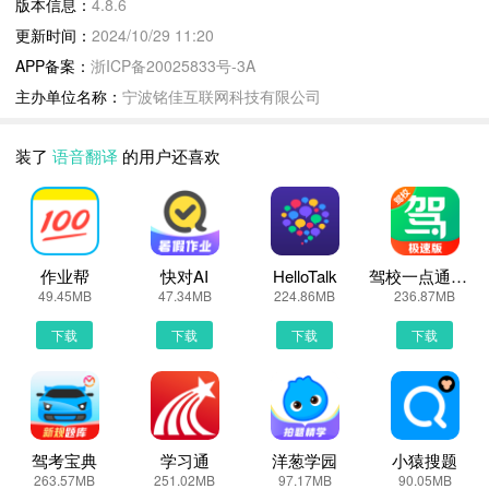
版本信息：
4.8.6
● 拍照翻译：支持多种语言一键拍照翻译
更新时间：
2024/10/29 11:20
● 云端保存：识别结果、翻译结果，一键云端保存，永不丢失！
APP备案：
浙ICP备20025833号-3A
● 方言学习：方言学习、方言翻译，支持多种方言：广州话、闽南
主办单位名称：
宁波铭佳互联网科技有限公司
话、客家话、上海话、苏州话、无锡话、南京话等，学习方言好帮
手！
装了
语音翻译
的用户还喜欢
● 语音识别：智能语音识别系统，识别正确率高，支持普通话、英
文、粤语和四川话；支持识别完成保存；适用开会记录、录音等场景
● 语音合成：支持男声、女声、儿童声；可以任意调节音量、语速、
语调
● 听说读写：拍照识别文字，一键语音播放
作业帮
快对AI
HelloTalk
驾校一点通极速版
49.45MB
47.34MB
224.86MB
236.87MB
【适用人群】
商务人士，即刻录音，实时翻译，轻松记录会议纪要；
下载
下载
下载
下载
跨境旅人，不再担心语种不通的问题，长录音识别，实时翻译，出门
放心；
聋哑盲人群，帮助聋哑盲人互相交流。
轻松实现翻译和录音功能，是我们日常文字录入、语音转换、语音翻
驾考宝典
学习通
洋葱学园
小猿搜题
译、速记听写、文字提取的必备软件！
263.57MB
251.02MB
97.17MB
90.05MB