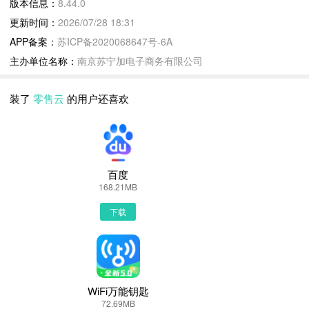
版本信息：
8.44.0
下载零售云到手机上面的方法有很多。 安卓系统的手机可以在豌豆荚
更新时间：
2026/07/28 18:31
以的，下面就为大家介绍下手机网页怎么下载最新零售云8.44.0
APP备案：
苏ICP备2020068647号-6A
第一步：
主办单位名称：
南京苏宁加电子商务有限公司
首先，我们手机里要有一个浏览器，小编比较喜欢用UC浏览器，当然
第二步：
装了
零售云
的用户还喜欢
打开UC浏览器或者自带浏览器，我们在地址栏上直接输入最新零售云
家选择PP助手、豌豆荚这类比较知名的网站下载更加安全可靠
第三步：
选择进入其中一个零售云APP下载的网页，我们可以看到网站头部提
百度
第四步：
168.21MB
接着网页提示有下载内容，这时我们不用更改文件名，至于文件保存路
下载
回到手机桌面就可以看到已经安装好的最新零售云8.44.0，点击零售
WiFi万能钥匙
72.69MB