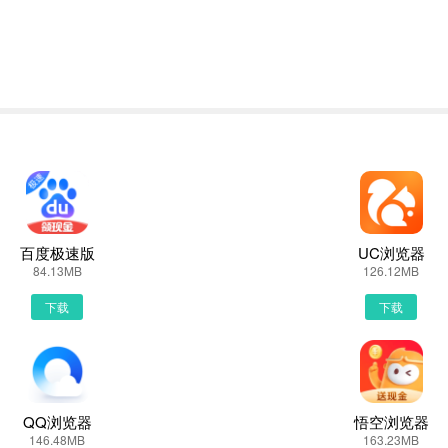
或者PP助手等手机助手里面一键下载安装！也可以通过电脑端用手机扫
可以用手机都是自带网页浏览器的，我这边使用的是华为手机下载最新零
下载安装或者最新零售云APP下载。然后点击搜索，我们可以看到搜索结
供了零售云的下载链接，有安全下载和普通下载，能选择安全的最好还是
百度极速版
UC浏览器
84.13MB
126.12MB
径根据个人喜爱可改可不改，这边小编选择默认路径。单击确定，可以看
下载
下载
云APP图标进入欢迎页就可以开始使用了
QQ浏览器
悟空浏览器
146.48MB
163.23MB