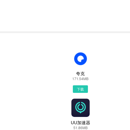
描零售云下载的二维码获取下载链接！有手机端直接访问网页下载也是可
售云
果罗列出来，里面都是有零售云下载的相关信息下载网站，当然推荐大
选择安全下载
夸克
171.54MB
到文件就已经开始下载了，我们等待他下载安装完即可 第五步：
下载
UU加速器
51.86MB