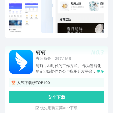
让商户更好的触达用户、服务用户，让用
户拥有更美好的购物体验。
NO.
3
钉钉
办公商务
|
297.1MB
钉钉，AI时代的工作方式。 作为智能化
的企业级协同办公与应用开发平台，钉钉
更多
以AI和数字化技术为核心，服务超千万家
企业与组织。10年来坚持用智能技术为
人气下载榜TOP100
企业赋能，帮助打造敏捷、高效、富有创
造力的数字化组织，实现从协作到业务的
安 全 下 载
全链路升级。如今，80%的中国500强企
业共同选择钉钉，包括人民日报、中国联
优先用豌豆荚APP下载
通、中国广电、一汽集团、宁德时代、赛