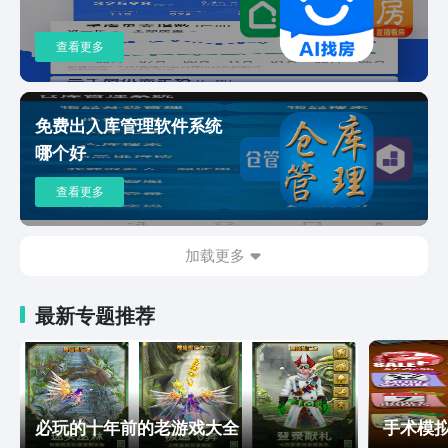
进行预算，根据预算合理消费，让支出更
搜即得，答案、方案、计划一步到位。
有计划。良好的财务规划，才能带来更多
【钉钉管理套件】：提供人事管理、财务
的财富积累。当你通过记账，积累下更多
查看更多
管理、差旅管理、客户管理、合同管理、
的钱，从而实现自己的的梦想时，你就会
招聘管理等一站式管理数字化方案，助力
发现，记账是一种时尚、踏实、有益的生
企业经营升级。 【钉钉LTC解决方案】：
活方式。挖财怎么用？ 1、先从记一笔开
为企业提供目标制定拆解、销售跟进、项
免费出入库管理软件系统
始，记录自己的收入和支持，系统会自动
目交付、持续服务的端到端一站式平台。
哪个好
为你计算出当月结余哦。另外，如果你需
5、联系钉钉 支持通过「我的-客服与帮
要报销一笔支出，记得勾选为可报销；
助-在线服务/热线服务」进行咨询，你的
查看更多
2、我们的钱一般有以下用途：短期支
体验，非常重要。
出、理财投资、备用金、房贷、车贷等。
使用账户功能，可以把分类复杂的资金管
加载更多
理的井井有条；3、如果你想让挖财帮你
记得一些事，那么找找各类“提醒”的设
置，然后开启吧。-联系我们-如果您在操
最新专题推荐
作上遇到问题，欢迎联系我们的“客服”，
我们会认真处理您的每一个问题。挖财公
众号：“挖财记账助手”更多福利活动现
场，拉上好友一起用均可免费领会
员！！！
必玩的十年前的老游戏大全
手术模拟