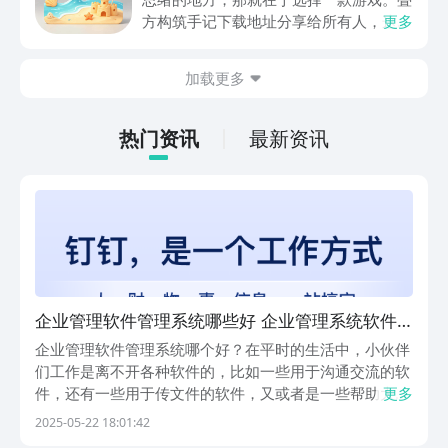
关注，你是否也想要提前进行预约，方便
方构筑手记下载地址分享给所有人，这一
更多
在开服之后立即下载呢？那么千万别错过
款游戏玩起来还是比较简单的，主要是以
今天文章中的这些内容。
休闲体验为主，可以满足大家的体验心
加载更多
情。如果大家想要下载这款游戏，其实方
法很简单，通过以下的链接即可先来看一
下游戏的主要乐趣吧。
热门资讯
最新资讯
企业管理软件管理系统哪些好 企业管理系统软件
推荐
企业管理软件管理系统哪个好？在平时的生活中，小伙伴
们工作是离不开各种软件的，比如一些用于沟通交流的软
件，还有一些用于传文件的软件，又或者是一些帮助大家
更多
完成工作任务的软件等等，多种多样，那什么那其中哪些
2025-05-22 18:01:42
软件比较好用呢？下面简单给大家搜索了一下，感兴趣的