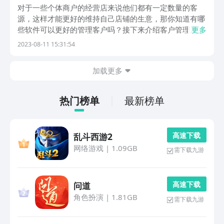
辑
对于一些个体商户的经营店来说他们都有一定数量的客
源，这样才能更好的维持自己店铺的生意，那你知道有哪
些软件可以更好的管理客户吗？接下来介绍客户管理系统
更多
app哪个好用但同时你也要去选择一些方法来吸引更多的
2023-08-11 15:31:54
客源，，有了这些软件之后大家就可以对这些客户的需求
以及客户的信息进行管理，在日后做活动的时候就可以
加载更多
去...
热门榜单
最新榜单
高 速 下 载
乱斗西游2
网络游戏
|
1.09GB
需下载九游
高 速 下 载
问道
角色扮演
|
1.81GB
需下载九游