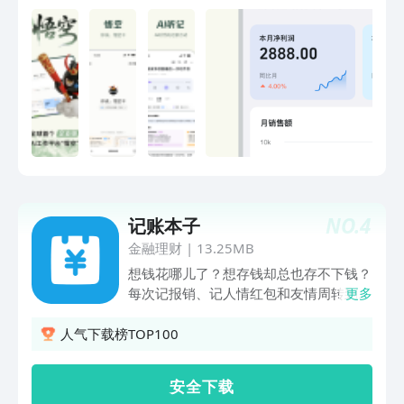
力斯汽车、新浪微博、虎扑、中国铁建、
太平洋保险、申通快递、长龙航空、柳钢
集团、蒙牛、安踏、立白、百丽国际、宇
树科技等，覆盖各行各业的标杆客户。钉
钉以AI驱动协作，以智能连接价值，让每
个企业更快、更强、更具创造力。 你可
以这样打开钉钉： 1、「悟空」让AI真正
为组织创造价值 【全球首个企业级AI原
生工作平台】 你只需要说出目标，它自
己拆解任务、自己打开软件、自己执行操
作、自己汇报结果，全程不用你动手指。
NO.
4
记账本子
2、Al钉钉，简洁、高效、以人为本 【智
能办公就用 Al钉钉】 操作高效，视觉美
金融理财
|
13.25MB
观：效率岛，智能判断当前最重要的信
想钱花哪儿了？想存钱却总也存不下钱？
息，一键触达。 沟通即业务：聚焦话
每次记报销、记人情红包和友情周转到后
更多
题，降噪沟通，通过AI分析让业务和知识
来总是一团糟？该app是一款实用便捷的
高效流转 AI办公小助理(DingTalk A1)：
记账App，同时也是一款可以帮您养成记
人气下载榜TOP100
通过钉钉AI办公小助理，自动生成总结纪
账习惯的记账APP。可以记日常收支、生
要、行动待办、分析报告，还能同步AI表
意流水、旅行开支、家庭收支等多种账
安 全 下 载
格。提升效率，让工作更轻松 【协同创
目，操作简单便捷流畅。还有分类饼图分