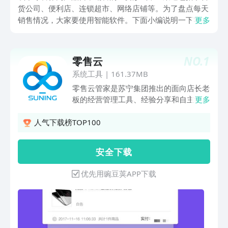
货公司、便利店、连锁超市、网络店铺等。为了盘点每天
销售情况，大家要使用智能软件。下面小编说明一下零售
更多
管理系统哪个软件好。在全民创业思潮的带动下，大家都
掌握了不错的销售管理和零售分析、沟通交流等能力，熟
悉了实操和运营特点，按照新趋势逐步发展和运营提升。
NO.
1
零售云
系统工具
|
161.37MB
零售云管家是苏宁集团推出的面向店长老
板的经营管理工具、经验分享和自主学习
更多
的平台，核心聚焦人货场的管理。人：人
员角色注册管理货：店铺排名、商品、库
人气下载榜TOP100
存销售数据场：会员与营销管理核心聚焦
进销存管理，营销促销工具，财务管理，
安 全 下 载
员工绩效管理等几大店铺管理核心模块。
向小B商户提供更快捷，更科学便利的店
优先用豌豆荚APP下载
铺管理工具，让您轻松挣钱，省心做老
板。