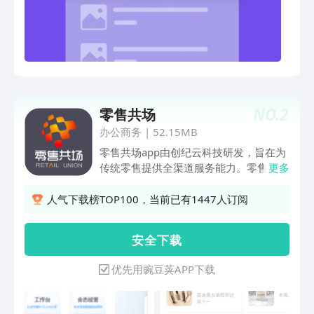
NO.
2
零售共场
办公商务
|
52.15MB
零售共场app由创纪云科技研发，旨在为
传统零售提供全渠道服务能力。零售共场
更多
app作为商户工作平台，为商户提供了零
售行业通用及定制的服务。功能分为三部
人气下载榜TOP100，当前已有1447人订阅
分：办公工具、营销工具，门店管理、日
常作业四个部分。办公工具包含：考勤、
安 全 下 载
公告、通讯录、任务等；营销工具包含：
会员招募、会员查询、发券、代客充值
优先用豌豆荚APP下载
等；门店管理包含：巡店管理、报表、采
购管理等；日常作业包含：拣货、送货、
外勤等。通过这些能力的组合和搭配，能