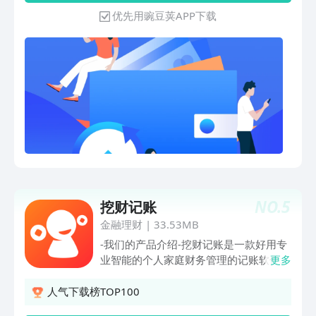
作就用 文档AI】 智联万物，协作无阻：
析、流水折线图等，可以很方便的帮你做
优先用豌豆荚APP下载
支持在文档中插入表格、脑图、群聊、日
财务分析。在满足你记账功能的同时，我
程、视频、任务流等丰富元素，让分散琐
们不断追求便捷流畅的记账体验。
碎的工作信息在文档中有序呈现，团队即
时协同互动，无缝协作。 Al帮你创作，
灵感无限：创意构思、方案策划、信息整
理，Al帮你唤醒灵感一刻；丰富内容、改
写语气、润色文案，创作本就如此轻松。
【高效开会就用 会议AI】 自动匹配发言
人字幕：钉钉会议可精准定位多人会议中
的发言人，让观点碰撞清晰有序，同时实
时识别会议语音并呈现字幕，嘈杂环境或
出差路上也能及时看到讨论内容，随时随
地，流畅开会。支持AI听记与实时问答，
NO.
5
挖财记账
用AI重塑会议互动体验，提升效率。 AI
金融理财
|
33.53MB
时代的记录方式：闪记升级为“AI听记”，
-我们的产品介绍-挖财记账是一款好用专
30+行业场景模板，支持声纹自动识别发
业智能的个人家庭财务管理的记账软件人
更多
言人。 3、智能、开放、高效的的协作体
性化设计，轻松“记一笔”，简单易上手消
验 【文档AI】：一切信息皆可联通，多
费支出自动归类，财务去向一目了然强大
人气下载榜TOP100
人编辑实时协同，让团队经验有效沉淀，
的报表功能，便于财务分析，管钱更简
让知识流转畅通无阻。 【会议AI】：Al