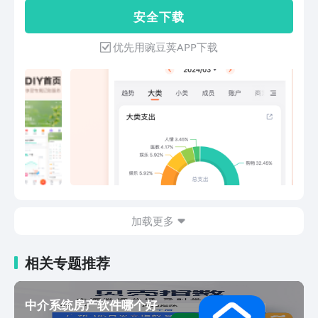
单-我们曾经获得的荣誉-【2011年APP
实时字幕智能转写，多端快捷切换流畅体
安 全 下 载
Store年度产品】【2012年安卓全球开发
验，还可共享屏幕和文档实现多人在线编
者大会应用平台0】【35次入选 App
辑，或通过表情、气氛、状态对他人观点
优先用豌豆荚APP下载
Store 精品推荐 】-为你提供了易用专业
表态，打破线上交流的距离感，远程开会
的财务管理模式体验-【行云流水的记账
也和面对面一样。 【日历AI】：通过自
过程】你只需简单记一笔，就会获得专属
然语言输入轻松创建日程，智能推荐会议
的全方位财务报表。工资、房贷、车贷等
时间及场地，一键查看参会人忙闲，灵活
固定收支可设置自动入账，超便捷【报表
进行日程规划，个人待办明晰有序，团队
理性分析会花钱】个人资产趋势分析，涨
调度轻松安排。 【全球化能力】：全界
跌一目了然，从各个维度查看财务状况，
面翻译和系统应用支持超 20种语言，海
及时发现问题，轻松读懂财务报表【智能
外大量加速节点让协作环境更稳定，国际
化的操作体验】语音记账AI智能识别帮你
化会议自动推荐全员适配时段，企业出海
整理归纳账目，资产账户类别查看猜你喜
无阻碍，跨国合作有保障。 4、企业级组
欢更加懂你【玩转挖财】为什么要记账？
织数字化和业务数字化平台 【AI表
加载更多
怎样养成记账与理财习惯？ 记账不是“抠
格】：让每个人成为AI应用“创造者”，无
门儿”，不是斤斤计较，而是为了让我们
需开发，像做表格一样，轻松搭建业务系
了解钱的流向，从而更好地规划财务与。
相关专题推荐
统。丰富的500强企业同款模板，开箱即
当你通过记账发现自己有很多不必要的支
用，客户管理、门店管理、经营分析、招
持时，可以慢慢减少非必要支出，从而积
聘管理等业务系统轻松上手，会用表格就
累下更多财富。同时，我们可以在每月初
中介系统房产软件哪个好
会搭。 【AI 搜索】：企业+全网信息一