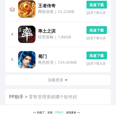
高 速 下 载
王者传奇
网络游戏
|
52.22MB
需下载九游
高 速 下 载
率土之滨
4
经营策略
|
1.86GB
需下载九游
高 速 下 载
蜀门
5
角色扮演
|
724.45MB
需下载九游
加载更多
PP助手
零售管理系统哪个软件好
>>
到底了，安装
「PP助手」
发现更多
<<