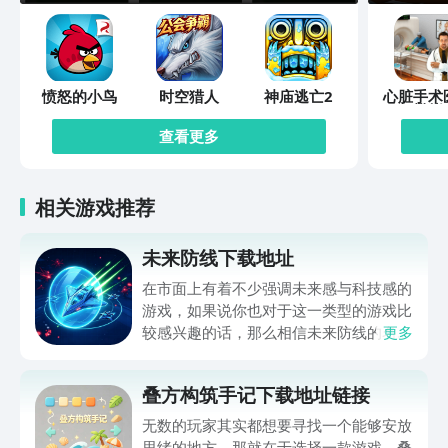
愤怒的小鸟
时空猎人
神庙逃亡2
心脏手术
模拟
查看更多
相关游戏推荐
未来防线下载地址
在市面上有着不少强调未来感与科技感的
游戏，如果说你也对于这一类型的游戏比
较感兴趣的话，那么相信未来防线的名字
更多
你一定是听说过的，小编今天的内容中为
你准备的就是未来防线下载预约的。的相
叠方构筑手记下载地址链接
关链接，在最近这款游戏的热度非常之
高，无论是先进前卫的背景设定，还是紧
无数的玩家其实都想要寻找一个能够安放
张有趣的战斗玩法，都吸引着不少同学的
思绪的地方，那就在于选择一款游戏。叠