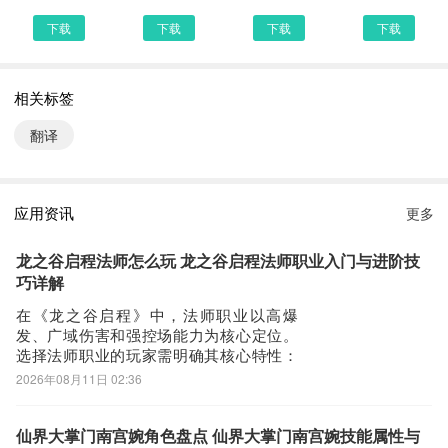
2.新增开屏广告功能
下载
下载
下载
下载
藏译通5.7.6 下载安装说明：
相关标签
下载藏译通到手机上面的方法有很多。 安卓系统的手机可以在豌豆
荚或者PP助手等手机助手里面一键下载安装！也可以通过电脑端用
翻译
手机扫描藏译通下载的二维码获取下载链接！有手机端直接访问网页
下载也是可以的，下面就为大家介绍下手机网页怎么下载最新藏译通
5.7.6
应用资讯
更多
第一步：
首先，我们手机里要有一个浏览器，小编比较喜欢用UC浏览器，当
龙之谷启程法师怎么玩 龙之谷启程法师职业入门与进阶技
然可以用手机都是自带网页浏览器的，我这边使用的是华为手机下载
巧详解
最新藏译通
在《龙之谷启程》中，法师职业以高爆
发、广域伤害和强控场能力为核心定位。
第二步：
选择法师职业的玩家需明确其核心特性：
打开UC浏览器或者自带浏览器，我们在地址栏上直接输入最新藏译
生存能力偏弱但输出上限极高，操作容错
2026年08月11日 02:36
通下载安装或者最新藏译通APP下载。然后点击搜索，我们可以看到
率较低，对走位、技能衔接与节奏把控要
搜索结果罗列出来，里面都是有藏译通下载的相关信息下载网站，当
求较高。能否充分发挥法师战力，关键在
于是否掌握其技能机制与职业成长路径。
仙界大掌门南宫婉角色盘点 仙界大掌门南宫婉技能属性与
然推荐大家选择PP助手、豌豆荚这类比较知名的网站下载更加安全