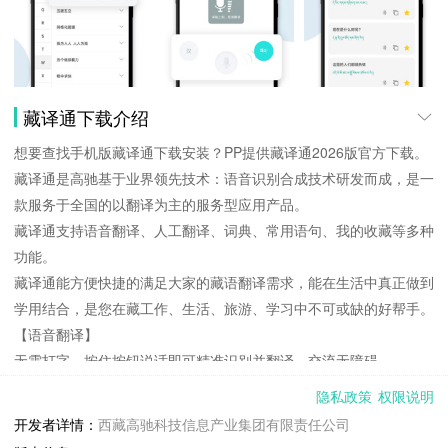
藏译通下载介绍
想要查找手机版藏译通下载安装？PP提供藏译通2026版官方下载。
藏译通是高驰基于业界领先技术：语音识别合成技术研发而成，是一
款服务于全国的以翻译为主的服务型应用产品。
藏译通支持语音翻译、人工翻译、词典、常用语句、我的收藏等多种
功能。
藏译通能方便快捷的满足大家的藏语翻译需求，能在生活中真正做到
学用结合，是您在藏工作、生活、旅游、学习中不可或缺的好帮手。
【语音翻译】
无需打字，按住按钮说话即可精准识别并翻译，交流无障碍。
【人工翻译】
隐私政策
权限说明
分为快速翻译和专家翻译，均有高水平翻译人员在线翻译。专家翻译
开发者详情：
西藏高驰科技信息产业集团有限责任公司
结果还可导出PDF凭证，方便您的工作生活。