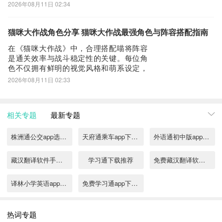
之分，核心差异体现在团队职能分工上：
2026年08月11日 02:34
祭司侧重持续治疗与生存保障，贤者则聚
焦控场、承伤与仇恨管理。该职业单人刷
图能力相对有限，但在副本协作中具备不
猫咪大作战角色分享 猫咪大作战最强角色与阵容搭配指南
可替代的战略价值，是当前主流队伍配置
在《猫咪大作战》中，合理搭配喵将阵容
中的高频首选
是通关效率与战斗稳定性的关键。每位角
色不仅拥有鲜明的视觉风格和萌系设定，
更承载着不可替代的战术定位——从核心
2026年08月11日 02:33
输出、群体控制，到异常增益、属性破甲
及贯穿打击，功能维度覆盖全面。以下五
位高适配度喵将，经实战验证，在不同阶
相关专题
最新专题
段均表现出色，值得玩家重点培养。首位
推荐的是主力
株洲通公交app选择哪些
天府通乘车app下载推荐
外语通初中版app下载
藏汉翻译软件手机版下载哪些
学习通下载推荐
免费藏汉翻译软件有哪些
译林小学英语app下载免费有哪些
免费学习通app下载推荐
热词专题