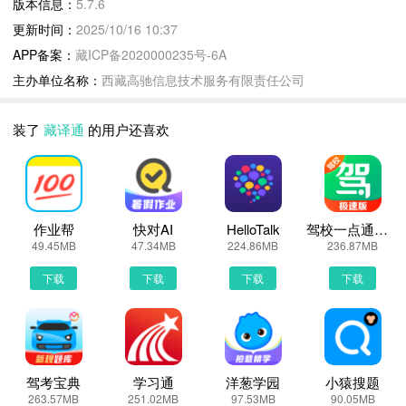
版本信息：
5.7.6
【词典】
更新时间：
2025/10/16 10:37
数据来源于新词术语，确保翻译内容准确、专业。使用汉语拼音分
APP备案：
藏ICP备2020000235号-6A
类，查找更快速，使用更便捷。
主办单位名称：
西藏高驰信息技术服务有限责任公司
【常用语句】
多达十几种生活场景用词用句，为您提供实用的口语表达方式，让您
装了
藏译通
的用户还喜欢
游藏无忧。
【我的收藏】
联网登录后进行收藏，可在多设备间同步您的收藏内容，省时省力。
【每日一句】
每天更新优美的双语语句和精美图片，轻松学习藏语。
作业帮
快对AI
HelloTalk
驾校一点通极速版
49.45MB
47.34MB
224.86MB
236.87MB
【圈子】
集合了每日一句、常用语句、精选文章等内容，可使您领略藏语之
下载
下载
下载
下载
美，丰富藏语知识。
藏译通更新说明：
【本次更新】
驾考宝典
学习通
洋葱学园
小猿搜题
1. 修复了一些紧急bug
263.57MB
251.02MB
97.53MB
90.05MB