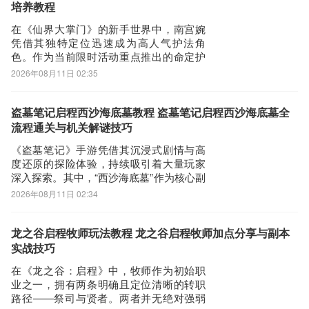
法师职业初始生命值与护甲数值低于战
培养教程
可靠
士、弓手等职业，
在《仙界大掌门》的新手世界中，南宫婉
第三步：
凭借其独特定位迅速成为高人气护法角
选择进入其中一个藏译通APP下载的网页，我们可以看到网站头部提
色。作为当前限时活动重点推出的命定护
供了藏译通的下载链接，有安全下载和普通下载，能选择安全的最好
法，她不仅拥有显著的内政辅助能力，更
2026年08月11日 02:35
在战斗体系中展现出不可替代的团队增益
还是选择安全下载
价值。那么，南宫婉的实际强度如何？我
第四步：
们从机制设计、成长路径与实战协同三个
盗墓笔记启程西沙海底墓教程 盗墓笔记启程西沙海底墓全
接着网页提示有下载内容，这时我们不用更改文件名，至于文件保存
维度展开解析。南宫婉的核心优势首先体
流程通关与机关解谜技巧
路径根据个人喜爱可改可不改，这边小编选择默认路径。单击确定，
现在修炼加成上
《盗墓笔记》手游凭借其沉浸式剧情与高
可以看到文件就已经开始下载了，我们等待他下载安装完即可 第五
度还原的探险体验，持续吸引着大量玩家
步：
深入探索。其中，“西沙海底墓”作为核心副
本之一，以其独特的地理结构与机关设计
回到手机桌面就可以看到已经安装好的最新藏译通5.7.6，点击藏译
2026年08月11日 02:34
成为玩家热议焦点。本文将围绕“盗墓笔记
通APP图标进入欢迎页就可以开始使用了
骑乘西沙海底木攻略”这一高频搜索需求，
系统梳理启程阶段西沙海底墓的通关路径
龙之谷启程牧师玩法教程 龙之谷启程牧师加点分享与副本
与关键节点，助力玩家高效推进进度。该
实战技巧
副本
在《龙之谷：启程》中，牧师作为初始职
业之一，拥有两条明确且定位清晰的转职
路径——祭司与贤者。两者并无绝对强弱