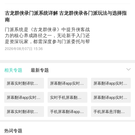
它是否适配当前版本节奏？能否兼顾团队
生存与输出压制？要解答这些问题，需先
厘清其所属门派与定位：雷音是天音寺门
古龙群侠录门派系统详解 古龙群侠录各门派玩法与选择指
下两大核心流派之一，以电系功法为根
南
基，强调
门派系统是《古龙群侠录》中提升侠客战
力的核心养成路径之一，无论新手入门还
是资深玩家，都需深度参与门派委托与帮
会门派两大模块。掌握其中机制，可显著
2026年08月07日 15:36
缩短成长周期，避免后期因资源断层导致
的养成停滞。以下为门派系统实用指南，
助你高效规划每日资源投入。门派委托是
相关专题
最新专题
获取专属武学秘籍的每日稳定来源。进入
游戏后，点击
屏幕实时翻译软件推荐
屏幕翻译app实时翻译有哪些
屏幕翻译app实时翻译推荐
屏幕翻译app实时翻译合集
实时手机屏幕翻译软件有哪些
屏幕翻译app实时翻译免费推荐
屏幕实时翻译软件分享
手机屏幕翻译app实时翻译有哪些2022
手机屏幕悬浮翻译app2022
手机屏幕实时翻译软件推荐
手机屏幕实时翻译软件
屏幕实时翻译软件有哪些
热词专题