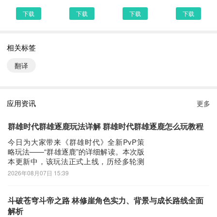
最新屏幕翻译
下载
下载
下载
下载
第二步：
打开UC浏览器或者自带浏览器，我们在地址栏上直接输入最新屏幕
相关标签
翻译下载安装或者最新屏幕翻译APP下载。然后点击搜索，我们可以
看到搜索结果罗列出来，里面都是有屏幕翻译下载的相关信息下载网
翻译
站，当然推荐大家选择PP助手、豌豆荚这类比较知名的网站下载更
加安全可靠
第三步：
应用资讯
更多
选择进入其中一个屏幕翻译APP下载的网页，我们可以看到网站头部
提供了屏幕翻译的下载链接，有安全下载和普通下载，能选择安全的
群雄时代群雄逐鹿玩法详解 群雄时代群雄逐鹿怎么玩教程
最好还是选择安全下载
今日为大家带来《群雄时代》全新PvP策
第四步：
略玩法——“群雄逐鹿”的详细解读。本次版
本更新中，该玩法正式上线，历经多轮测
接着网页提示有下载内容，这时我们不用更改文件名，至于文件保存
试与迭代优化，官方结合大量玩家反馈，
2026年08月07日 15:39
路径根据个人喜爱可改可不改，这边小编选择默认路径。单击确定，
对挑战节奏、匹配逻辑、难度梯度及资源
可以看到文件就已经开始下载了，我们等待他下载安装完即可 第五
产出机制进行了系统性调整，整体体验更
趋公平、策略性更强、成长路径更清晰。
步：
斗破苍穹斗帝之路 林修崖角色实力、背景与成长路线全面
该玩法在主题篇章开启期间全程开放，参
解析
回到手机桌面就可以看到已经安装好的最新屏幕翻译1.0.2，点击屏