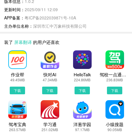
版本信息：
1.0.2
语等多种语言，满足出国翻译、旅行翻译、旅游购物翻译、英语学习
更新时间：
2025/09/11 12:09
翻译等需求。
APP备案：
粤ICP备2022039871号-10A
主办单位名称：
深圳市汇中万象科技有限公司
屏幕翻译更新说明：
在线翻译神器APP版本更新
装了
屏幕翻译
的用户还喜欢
1、优化用户体验。
2、修复bug。
屏幕翻译1.0.2 下载安装说明：
作业帮
快对AI
HelloTalk
驾校一点通极速版
下载屏幕翻译到手机上面的方法有很多。 安卓系统的手机可以在豌
49.45MB
47.34MB
224.86MB
236.83MB
豆荚或者PP助手等手机助手里面一键下载安装！也可以通过电脑端
下载
下载
下载
下载
用手机扫描屏幕翻译下载的二维码获取下载链接！有手机端直接访问
网页下载也是可以的，下面就为大家介绍下手机网页怎么下载最新屏
幕翻译1.0.2
第一步：
首先，我们手机里要有一个浏览器，小编比较喜欢用UC浏览器，当
驾考宝典
学习通
洋葱学园
小猿搜题
263.57MB
251.02MB
97.17MB
90.05MB
然可以用手机都是自带网页浏览器的，我这边使用的是华为手机下载