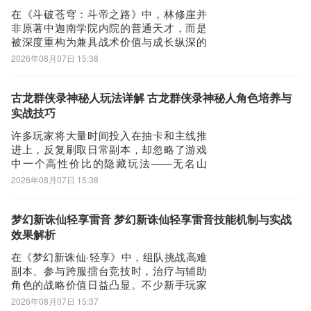
与入口
幕翻译APP图标进入欢迎页就可以开始使用了
在《斗破苍穹：斗帝之路》中，林修崖并
非原著中迦南学院内院的普通天才，而是
被深度重构为兼具战术价值与成长纵深的
核心战力角色。他与主角萧炎之间的情感
2026年08月07日 15:38
羁绊被转化为游戏内独特的协同机制，成
为玩家前期突破资源瓶颈、中期稳定阵容
强度的关键支点。本期内容将系统解析其
古龙群侠录神秘人玩法详解 古龙群侠录神秘人角色培养与
角色定位、技能逻辑、获取路径及实战适
实战技巧
配策略，助力
许多玩家将大量时间投入在抽卡和主线推
进上，反复刷取日常副本，却忽略了游戏
中一个高性价比的隐藏玩法——无名山
洞。该秘境无需充值即可进入，不仅承载
2026年08月07日 15:38
着古龙群侠录中神秘人的专属剧情线，还
能通过持续参与稳定获取养成资源，显著
降低角色培养门槛。下面为大家详细梳理
梦幻新诛仙轻享雷音 梦幻新诛仙轻享雷音技能机制与实战
进入路径与高效探索方法。开启无名山洞
效果解析
的前提，是触发
在《梦幻新诛仙·轻享》中，组队挑战高难
副本、参与跨服擂台竞技时，治疗与辅助
角色的战略价值日益凸显。不少新手玩家
初入游戏便关注“雷音”职业的实战表现——
2026年08月07日 15:37