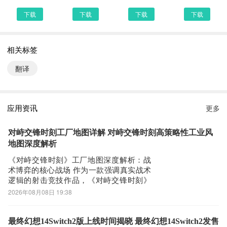
头部提供了韩语学习助手的下载链接，有安全下载和普通下载，能选
下载
下载
下载
下载
择安全的最好还是选择安全下载
第四步：
相关标签
接着网页提示有下载内容，这时我们不用更改文件名，至于文件保存
路径根据个人喜爱可改可不改，这边小编选择默认路径。单击确定，
翻译
可以看到文件就已经开始下载了，我们等待他下载安装完即可 第五
步：
回到手机桌面就可以看到已经安装好的最新韩语学习助手1.6，点击
应用资讯
更多
韩语学习助手APP图标进入欢迎页就可以开始使用了
对峙交锋时刻工厂地图详解 对峙交锋时刻高策略性工业风
地图深度解析
《对峙交锋时刻》工厂地图深度解析：战
术博弈的核心战场 作为一款强调真实战术
逻辑的射击竞技作品，《对峙交锋时刻》
在地图设计层面展现出高度的专业性与策
2026年08月08日 19:38
略深度。工厂地图是其核心竞技图谱之
一，整体结构融合开阔区域与密集工事，
既支持中远距离火力压制，也兼容近距离
最终幻想14Switch2版上线时间揭晓 最终幻想14Switch2发售