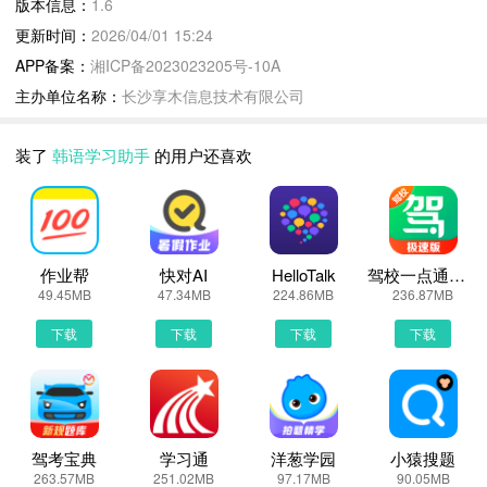
版本信息：
1.6
下载韩语学习助手到手机上面的方法有很多。 安卓系统的手机可以
更新时间：
2026/04/01 15:24
在豌豆荚或者PP助手等手机助手里面一键下载安装！也可以通过电
APP备案：
湘ICP备2023023205号-10A
脑端用手机扫描韩语学习助手下载的二维码获取下载链接！有手机端
主办单位名称：
长沙享木信息技术有限公司
直接访问网页下载也是可以的，下面就为大家介绍下手机网页怎么下
载最新韩语学习助手1.6
装了
韩语学习助手
的用户还喜欢
第一步：
首先，我们手机里要有一个浏览器，小编比较喜欢用UC浏览器，当
然可以用手机都是自带网页浏览器的，我这边使用的是华为手机下载
最新韩语学习助手
作业帮
快对AI
HelloTalk
驾校一点通极速版
第二步：
49.45MB
47.34MB
224.86MB
236.87MB
打开UC浏览器或者自带浏览器，我们在地址栏上直接输入最新韩语
下载
下载
下载
下载
学习助手下载安装或者最新韩语学习助手APP下载。然后点击搜索，
我们可以看到搜索结果罗列出来，里面都是有韩语学习助手下载的相
关信息下载网站，当然推荐大家选择PP助手、豌豆荚这类比较知名
的网站下载更加安全可靠
第三步：
驾考宝典
学习通
洋葱学园
小猿搜题
263.57MB
251.02MB
97.17MB
90.05MB
选择进入其中一个韩语学习助手APP下载的网页，我们可以看到网站