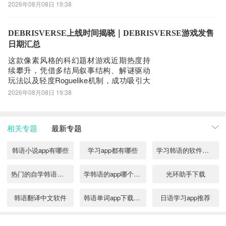
心输出单位。不同于传统法师类角色，德
2026年08月08日 19:38
拉坎并非依赖持续施法，而是以精准打击
与范围清场能力见长。想要充分发挥其实
战价值，玩家需深入理解其技能逻辑、伤
DEBRISVERSE上线时间揭晓｜DEBRISVERSE游戏发售
害构成及协同策略，方能在高难度关卡中
日期汇总
稳定发挥。
这款像素风格的科幻题材游戏近期热度持
续攀升，凭借多结局叙事结构、解谜驱动
玩法以及轻度Roguelike机制，成功吸引大
量玩家关注。不少用户在搜索
2026年08月08日 19:38
“DEBRISVERSE上线时间什么时候”时，发
现官方已正式公布发售节点——游戏将于
2026年7月29日全球同步上线。《biubiu加
相关专题
最新专题
速器》最新下载地址》》
韩语小说app有哪些
学习app都有哪些
学习韩语的软件有哪些
热门的自学韩语的软件合集
学韩语的app哪个好免费
光环助手下载
韩语翻译中文软件
韩语单词app下载推荐
日语学习app推荐
什么app可以学习
学习通下载推荐
催眠学习下载哪些