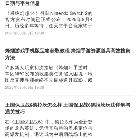
快速反应作战。每处掩体布局、通道走
日期与平台信息
向、高低
《最终幻想14》登陆Nintendo Switch 2的
官方发布时间已正式公布：2026年8月4
日。历经多年等待，任天堂平台玩家终于
迎来这款承载无数玩家青春记忆的经典
2026年08月08日 19:38
MMORPG。为保障开服初期稳定流畅的游
戏体验，建议提前配置网络优化工具，推
荐使用业内综合性能表现突出的biubiu加速
烽烟游戏手机版宝箱获取教程 烽烟手游资源道具高效搜集
器。《biub
方法
许多新人玩家初次接触《烽烟》手游时，
常因NPC发布的收集类任务陷入困境：地
图反复搜寻却始终不见目标道具踪影，或
在支线环节反复受阻，难以推进剧情。此
2026年08月08日 19:38
类问题往往源于对游戏内宝箱机制理解不
足。事实上，宝箱是提升角色成长效率的
关键资源入口——其中包含大量金币、强
王国保卫战6德拉坎怎么样 王国保卫战6德拉坎玩法详解与
化材料与稀有装备图纸，无论是新手开荒
通关技巧
阶段还是中
在《王国保卫战6》中，德拉坎作为全新登
场的龙系英雄，凭借其独特的奥术定位与
高爆发机制，迅速成为中后期战场上的核