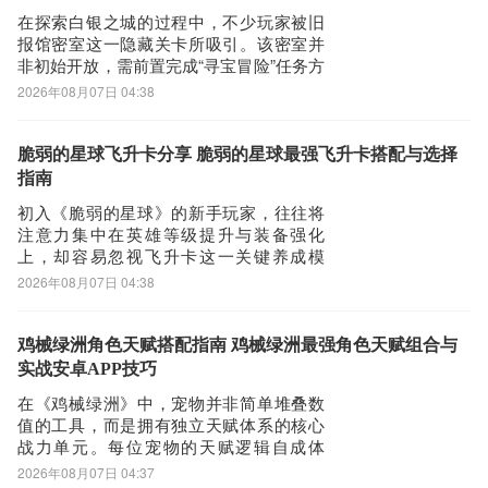
在探索白银之城的过程中，不少玩家被旧
报馆密室这一隐藏关卡所吸引。该密室并
非初始开放，需前置完成“寻宝冒险”任务方
可解锁，属于游戏中深度解谜体验的重要
2026年08月07日 04:38
一环。以下将分步骤说明具体进入方式与
核心解法逻辑。首先打开城市地图，定位
标有红色图标的复古建筑——即旧报馆所
脆弱的星球飞升卡分享 脆弱的星球最强飞升卡搭配与选择
在位置。进入后可见一间典型怀旧风格的
指南
木结构房
初入《脆弱的星球》的新手玩家，往往将
注意力集中在英雄等级提升与装备强化
上，却容易忽视飞升卡这一关键养成模
块。实际上，飞升卡并非边缘化道具，而
2026年08月07日 04:38
是贯穿中后期游戏体验的核心增益系统。
随着主线关卡难度递增、竞技场匹配强度
提升，合理配置飞升卡能显著改善战局稳
鸡械绿洲角色天赋搭配指南 鸡械绿洲最强角色天赋组合与
定性，有效减少反复失败带来的挫败感。
实战安卓APP技巧
挑选飞升卡时，切
在《鸡械绿洲》中，宠物并非简单堆叠数
值的工具，而是拥有独立天赋体系的核心
战力单元。每位宠物的天赋逻辑自成体
系，若忽视其底层机制盲目搭配，将直接
2026年08月07日 04:37