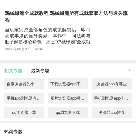
削弱队伍的整体输出效率、团队续航能力
与战场生存容错率。那么，如何科学构建
角色天赋配置？关键在于理解各宠定位，
鸡械绿洲全成就教程 鸡械绿洲所有成就获取方法与通关流
并围绕副本需求进行策略性取舍。战斗鸡
程
定位为高适配性
当玩家完成全部角色的成就解锁后，即可
获取丰厚的额外奖励。本作中，阿法狗与
肚子鳄是核心角色，那么“鸡械绿洲”全成就
达成路径究竟如何规划？本文将系统梳理
2026年08月07日 04:36
高效通关策略，帮助玩家显著缩短通关周
期，提升整体游戏效率。肚子鳄承担关键
经济循环职能，依托其吞噬机制反复触发
相关专题
最新专题
鸡械单位的亡语效果，并与黄金龙雕像协
同运作，
自带浏览器的小说阅读软件有哪些
下载浏览器app下载安装渠道分享
浏览器app有哪些
手机app浏览器有哪些
图片浏览器app哪个好
手机浏览器app排行2022
uc浏览器下载
qq浏览器下载
浏览器app推荐
浏览器软件下载合集
浏览器app下载免费版
最热门的浏览器app是什么
热词专题