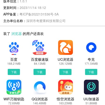
版本信息：
1.0.1
眼。
更新时间：
2023/11/14 18:12
APP备案：
粤ICP备2022131536号-5A
浏览器更新说明：
主办单位名称：
深圳市奇蜜果科技有限公司
新版本经测试稳定
装了
浏览器
的用户还喜欢
浏览器1.0.1 下载安装说明：
下载浏览器到手机上面的方法有很多。 安卓系统的手机可以在豌豆
荚或者PP助手等手机助手里面一键下载安装！也可以通过电脑端用
手机扫描浏览器下载的二维码获取下载链接！有手机端直接访问网页
百度
百度极速版
UC浏览器
夸克
下载也是可以的，下面就为大家介绍下手机网页怎么下载最新浏览器
168.21MB
84.13MB
126.12MB
171.54MB
1.0.1
下载
下载
下载
下载
第一步：
首先，我们手机里要有一个浏览器，小编比较喜欢用UC浏览器，当
然可以用手机都是自带网页浏览器的，我这边使用的是华为手机下载
最新浏览器
第二步：
WiFi万能钥匙
QQ浏览器
悟空浏览器
UU加速器
72.69MB
146.48MB
163.23MB
51.86MB
打开UC浏览器或者自带浏览器，我们在地址栏上直接输入最新浏览