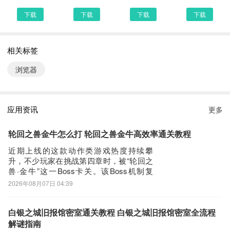
器下载安装或者最新浏览器APP下载。然后点击搜索，我们可以看到
下载
下载
下载
下载
搜索结果罗列出来，里面都是有浏览器下载的相关信息下载网站，当
然推荐大家选择PP助手、豌豆荚这类比较知名的网站下载更加安全
相关标签
可靠
第三步：
浏览器
选择进入其中一个浏览器APP下载的网页，我们可以看到网站头部提
供了浏览器的下载链接，有安全下载和普通下载，能选择安全的最好
还是选择安全下载
应用资讯
更多
第四步：
接着网页提示有下载内容，这时我们不用更改文件名，至于文件保存
轮回之兽金牛怎么打 轮回之兽金牛高效率通关教程
路径根据个人喜爱可改可不改，这边小编选择默认路径。单击确定，
近期上线的这款动作类游戏热度持续攀
可以看到文件就已经开始下载了，我们等待他下载安装完即可 第五
升，不少玩家在挑战第四章时，被“轮回之
兽·金牛”这一Boss卡关。该Boss机制复
步：
杂、节奏紧凑，尤其在网络波动情况下，
2026年08月07日 04:39
回到手机桌面就可以看到已经安装好的最新浏览器1.0.1，点击浏览
技能释放易出现延迟，导致走位失误或连
器APP图标进入欢迎页就可以开始使用了
招中断，进而反复失败。《biubiu加速器》
最新下载地址》》》》》#biubiu加速器
白银之城旧报馆密室通关教程 白银之城旧报馆密室全流程
#《《《《《进入第四章后，
解谜指南