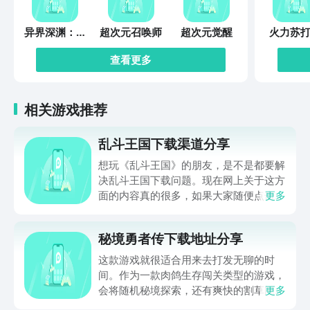
异界深渊：觉
超次元召唤师
超次元觉醒
火力苏打
醒
查看更多
相关游戏推荐
乱斗王国下载渠道分享
想玩《乱斗王国》的朋友，是不是都要解
决乱斗王国下载问题。现在网上关于这方
面的内容真的很多，如果大家随便点击陌
更多
生链接，就很容易遇到安装包信息不完整
的情况。想省去这些麻烦，直接通过九游
秘境勇者传下载地址分享
app进行下载会更加方便，九游是手游福
利最多的游戏平台，在这里不仅能够看到
这款游戏就很适合用来去打发无聊的时
游戏资源，还能及时查看后续的消息、活
间。作为一款肉鸽生存闯关类型的游戏，
动内容等相关信息。
会将随机秘境探索，还有爽快的割草闯关
更多
全部都放在一起。秘境勇者传下载地址是