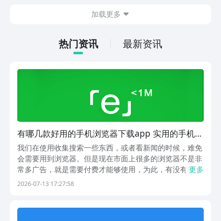
在什么地方呢？玩家只需要通过以下的链
加载更多
接就可以下载。游戏的上手门槛还是比较
低的，一只手就可以操控，很适合用来去
打发无聊的时间，可玩性真的比较高。
热门资讯
最新资讯
有哪几款好用的手机浏览器下载app 实用的手机浏
览器下载app分享
我们在使用收集搜索一些东西，或者看新闻的时候，难免
会需要用到浏览器。但是现在市面上很多的浏览器不是非
常多广告，就是需要付费才能够使用，为此，有没有哪些
更多
免费同时又实用的手机浏览器下载app呢？这时候我们可
2026-07-13 17:27:58
以到排名第一的应用商店豌豆荚来下载，豌豆荚严选出了
众多的精品内容，同时还通过创建专属设计奖项的方式...