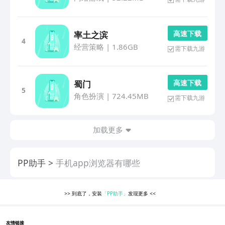
高 速 下 载
率土之滨
4
经营策略
|
1.86GB
需下载九游
高 速 下 载
蜀门
5
角色扮演
|
724.45MB
需下载九游
加载更多
PP助手
手机app浏览器有哪些
>>
到底了，安装
「PP助手」
发现更多
<<
友情链接