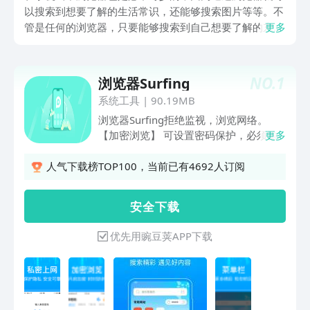
以搜索到想要了解的生活常识，还能够搜索图片等等。不
管是任何的浏览器，只要能够搜索到自己想要了解的东
更多
西，那么手机app浏览器有哪些？今天和大家介绍一下，
如果要在手机上就可以搜索各种东西的话，直接下载到手
机上就可以了。
NO.
1
浏览器Surfing
系统工具
|
90.19MB
浏览器Surfing拒绝监视，浏览网络。
【加密浏览】 可设置密码保护，必须输
更多
入密码才能进入应用 【私密浏览】 可以
进入隐身模式浏览网页，不会留下任何历
人气下载榜TOP100，当前已有4692人订阅
史痕迹。支持标签之间快速切换，支持书
签功能，能随时保存自己喜欢的网页或网
安 全 下 载
站地址 保护您上网时下载的私密图片、
视频、小说等不被人窥窃，无痕安全浏
优先用豌豆荚APP下载
览，自主研发安全极速内核，保证信息不
泄露，上网看图看片使用的安全浏览器
汇集常用的网站及资源。及时收录影视、
音乐、小说、游戏等分类的网址和内容，
让您的网络生活更简单精彩。 装包超