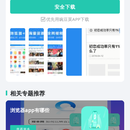
步，各种小说、头条、娱乐八卦、社会民
安 全 下 载
生、大事件跟踪报道。 3.保护您上网时
下载的私密图片、视频、小说等不被人窥
优先用豌豆荚APP下载
窃，无痕浏览。 4.安装包小省流量，极
速内核，保证信息不泄露，上网看图看片
必备。 5.热搜经典全都有，书评话题很
好找，精美排版献给你，保证看着顺眼。
相关专题推荐
浏览器app有哪些
查看更多