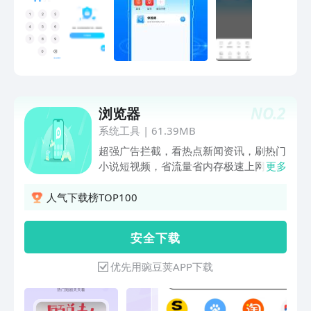
小，超低内存占用，极速轻巧！安全省
流！支持主流各大搜索引擎，内置海量新
闻头条、免费小说影视、网址导航，满足
你90%的手机上网需求！
NO.
2
浏览器
系统工具
|
61.39MB
超强广告拦截，看热点新闻资讯，刷热门
小说短视频，省流量省内存极速上网！
更多
【极速上网】热点新闻一键触达，极速搜
索便捷流畅； 【省流省内存】占用存储
人气下载榜TOP100
空间小，极速安装无需等待； 【广告拦
截】安全软件加持，一键屏蔽，安心上网
安 全 下 载
无广告； 【海量小说】热门小说快速更
新，读小说快人一步； 【火爆视频】超
优先用豌豆荚APP下载
火短视频小视频，动动手指收获快乐；
【免费水果】参与活动领免费时令水果，
包邮送到家； 用户们说： @Mr.游：有的