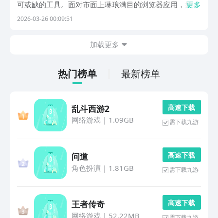
可或缺的工具。面对市面上琳琅满目的浏览器应用，如何
更多
挑选真正适合自己的那一款？关键在于兼顾性能表现、功
2026-03-26 00:09:51
能实用性和系统兼容性——尤其对中低端机型、存储空间
有限或注重隐私安全的用户而言，选择尤为关键。以下五
加载更多
热门榜单
最新榜单
高 速 下 载
乱斗西游2
网络游戏
|
1.09GB
需下载九游
高 速 下 载
问道
角色扮演
|
1.81GB
需下载九游
高 速 下 载
王者传奇
网络游戏
|
52.22MB
需下载九游