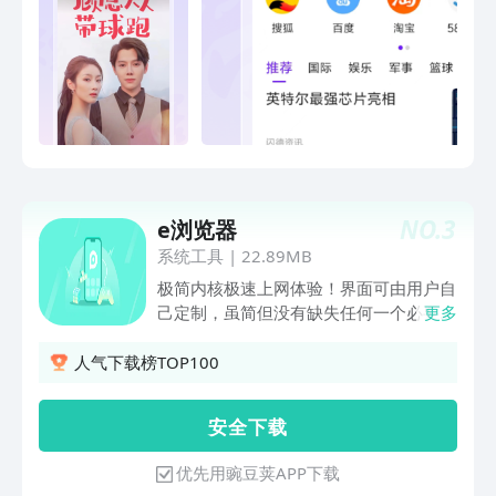
广告长按就可以直接屏蔽了，这个功能好
用！ @风从南来：参加领水果活动已经
领到了一箱苹果，一箱火龙果！水果质量
蛮不错的，还在持续参与活动中！ @咕
叽咕叽：小视频蛮全的，有很多快手和抖
音的热门短视频内容，打发碎片时间蛮好
的！ @Ricky浩：小说还不错，而且是免
费的，连载小说更新的也很快！ 浏览器
全新改版，给你超棒体验！想要获取丰富
NO.
3
e浏览器
资源，体验强大搜索引擎，领取免费时令
水果，就快下载浏览器吧！ 联系我们 用
系统工具
|
22.89MB
户反馈QQ群：271315713
极简内核极速上网体验！界面可由用户自
己定制，虽简但没有缺失任何一个必要功
更多
能，小而强大首创不良广告拦截方式，用
户可以通过标识不良广告的方式增加过滤
人气下载榜TOP100
规则没有任何后台进程，没有消息推送，
不会偷跑流量耗电
安 全 下 载
优先用豌豆荚APP下载