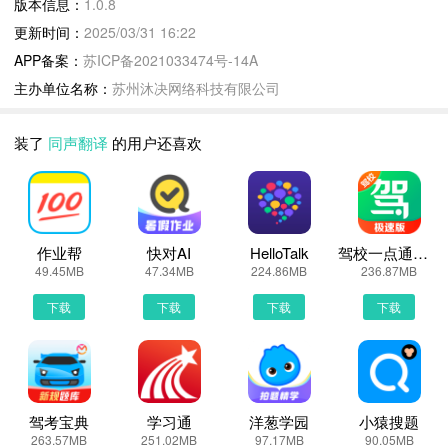
版本信息：
1.0.8
障碍的语言桥梁。
更新时间：
2025/03/31 16:22
拍照翻译：只需一键拍摄或上传图片，内置的OCR（光学字符识
APP备案：
苏ICP备2021033474号-14A
别）技术能迅速识别图像中的文字，翻译成所需语言。无论是菜单、
主办单位名称：
苏州沐决网络科技有限公司
路标、说明书，还是书籍、海报等各类印刷品，瞬间扫除文字理解难
题。
装了
同声翻译
的用户还喜欢
文档文件翻译：支持多种格式文档（如PDF、Word、Excel、PPT
等）的上传与全文翻译，保持原文排版不变，助力您轻松处理外语报
告、合同、学术论文等专业资料，提升工作效率。
语言翻译：通过先进的语音识别技术，实现便捷的语音输入翻译。用
户只需说出想要翻译的话语，同声翻译即刻将其转化为文字并翻译成
作业帮
快对AI
HelloTalk
驾校一点通极速版
49.45MB
47.34MB
224.86MB
236.87MB
指定语言，尤其适用于驾驶、户外活动等不便手动输入的场景。
拍照朗读：结合OCR与TTS（文本转语音）技术，不仅将照片中的
下载
下载
下载
下载
文字翻译出来，还能以自然流畅的语音朗读，特别适用于阅读不便或
希望听取原文发音的学习场景。
同声翻译更新说明：
驾考宝典
学习通
洋葱学园
小猿搜题
翻译效率更高
263.57MB
251.02MB
97.17MB
90.05MB