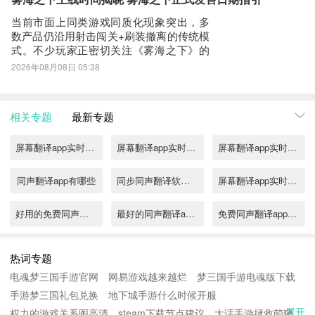
提。玩家可通过游戏内活动日历系统
当前市面上同类游戏同质化现象突出，多
数产品仍沿用射击闯关+刷装撤离的传统模
式。不少玩家正密切关注《雾海之下》的
正式上线安排。本文将围绕这款以“美食冒
2026年08月08日 05:38
险”为叙事与玩法内核的创新作品，提供关
键信息与深度解读。《雾海之下》最新下
载预约地址》》》》》#雾海之下
相关专题
最新专题
#《《《《《官方已确认首轮测试定档于
2026年8
屏幕翻译app实时翻译有哪些
屏幕翻译app实时翻译推荐
屏幕翻译app实时翻译合集
同声翻译app有哪些
同步同声翻译软件排行榜
屏幕翻译app实时翻译免费推荐
好用的免费同声翻译app推荐大全
最好的同声翻译app有哪些
免费同声翻译app哪个好
手机屏幕翻译app实时翻译有哪些2022
2022日语同声翻译软件有哪些
2022视频会议同声翻译软件
热词专题
电魂梦三国手游官网
网易游戏越来越烂
梦三国手游电魂版下载
日语电影同声翻译软件有哪些2022
2022什么翻译软件可以实时翻译
同声翻译器app有哪些
手游梦三国礼包兑换
地下城手游什么时候开服
展开
权力的游戏关系图高清
中泰语音同声翻译app推荐
steam下载节点建议
免费语音同声翻译软件有哪些
大话手游拯救萌猪
哪个翻译软件可以实时翻译