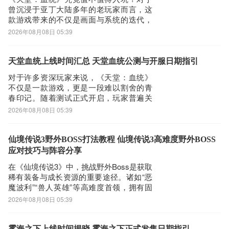
版预约/下载
曾沉浸于亚丁大陆多年的老玩家而言，这
站，当然推荐大家选择PP助手、豌豆荚这类比较知名的网站下载更
款游戏带来的不仅是画面与系统的迭代，
加安全可靠
更是一次对经典情怀的深度唤醒。当前测
2026年08月08日 05:39
第三步：
试阶段已吸引大量回归用户，围绕其可玩
选择进入其中一个同声翻译APP下载的网页，我们可以看到网站头部
性、还原度与社交体验的讨论持续升温。
本文将从世界观构建、核心玩法、经济系
天堂血统上线时间汇总 天堂血统公测与开服日期指引
提供了同声翻译的下载链接，有安全下载和普通下载，能选择安全的
统及轻量化设计四个维度，为你客观解析
最好还是选择安全下载
对于许多资深玩家来说，《天堂：血统》
这款备受关注
不仅是一款游戏，更是一段难以割舍的青
第四步：
春印记。随着测试正式开启，玩家普遍关
接着网页提示有下载内容，这时我们不用更改文件名，至于文件保存
心其正式上线日期。目前官方尚未公布确
2026年08月08日 05:39
路径根据个人喜爱可改可不改，这边小编选择默认路径。单击确定，
切的公测或正式上线时间，仅确认首轮测
试将于8月5日上午启动，并持续至9月10日
可以看到文件就已经开始下载了，我们等待他下载安装完即可 第五
结束。《天堂：血统》最新下载预约地
仙境传说3野外BOSS打法教程 仙境传说3高难度野外BOSS
步：
址》》》》》#天堂：血统#《《《《《作
应对技巧与阵容分享
回到手机桌面就可以看到已经安装好的最新同声翻译1.0.8，点击同
为一款
在《仙境传说3》中，挑战野外Boss是获取
声翻译APP图标进入欢迎页就可以开始使用了
稀有装备与成长资源的重要途径。诸如“恶
魔波利”“兽人英雄”等高难度首领，拥有固
定刷新时间与专属地图坐标，需玩家提前
2026年08月08日 05:39
掌握其活动规律，制定高效挑战路线。由
于此类Boss血量厚重、技能机制复杂，单
人作战成功率极低，组队协作成为通关前
雾海之下上线时间揭晓 雾海之下正式发售日期指引