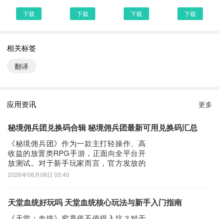
翻译更准确
下载
下载
下载
下载
修复已知bug
同声翻译1.0.8 下载安装说明：
相关标签
下载同声翻译到手机上面的方法有很多。 安卓系统的手机可以在豌
翻译
豆荚或者PP助手等手机助手里面一键下载安装！也可以通过电脑端
用手机扫描同声翻译下载的二维码获取下载链接！有手机端直接访问
网页下载也是可以的，下面就为大家介绍下手机网页怎么下载最新同
应用资讯
更多
声翻译1.0.8
第一步：
秘境佣兵团兑换码合辑 秘境佣兵团最新可用兑换码汇总
首先，我们手机里要有一个浏览器，小编比较喜欢用UC浏览器，当
《秘境佣兵团》作为一款主打轻操作、高
然可以用手机都是自带网页浏览器的，我这边使用的是华为手机下载
收益的放置类RPG手游，正面向全平台开
放测试。对于新手玩家而言，官方发放的
最新同声翻译
兑换码是获取初始资源与职业装备的重要
2026年08月08日 05:40
第二步：
渠道之一。目前游戏处于测试阶段，所有
打开UC浏览器或者自带浏览器，我们在地址栏上直接输入最新同声
玩家均可通过正规入口参与预约或下载，
并免费领取专属礼包码，零门槛激活福
翻译下载安装或者最新同声翻译APP下载。然后点击搜索，我们可以
天堂血统好玩吗 天堂血统核心玩法与新手入门指南
利，助力快速起步。【秘境佣兵团】最新
看到搜索结果罗列出来，里面都是有同声翻译下载的相关信息下载网
《天堂：血统》究竟值不值得入坑？对于