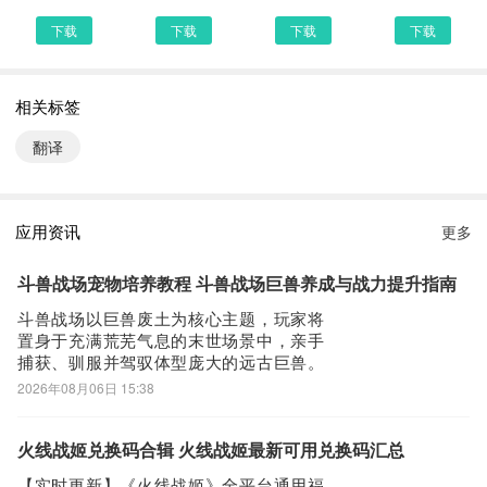
第二步：
下载
下载
下载
下载
打开UC浏览器或者自带浏览器，我们在地址栏上直接输入最新韩语
翻译下载安装或者最新韩语翻译APP下载。然后点击搜索，我们可以
看到搜索结果罗列出来，里面都是有韩语翻译下载的相关信息下载网
相关标签
站，当然推荐大家选择PP助手、豌豆荚这类比较知名的网站下载更
翻译
加安全可靠
第三步：
选择进入其中一个韩语翻译APP下载的网页，我们可以看到网站头部
应用资讯
更多
提供了韩语翻译的下载链接，有安全下载和普通下载，能选择安全的
最好还是选择安全下载
斗兽战场宠物培养教程 斗兽战场巨兽养成与战力提升指南
第四步：
斗兽战场以巨兽废土为核心主题，玩家将
接着网页提示有下载内容，这时我们不用更改文件名，至于文件保存
置身于充满荒芜气息的末世场景中，亲手
路径根据个人喜爱可改可不改，这边小编选择默认路径。单击确定，
捕获、驯服并驾驭体型庞大的远古巨兽。
在开放沙盘地图中，指挥多只巨兽协同作
可以看到文件就已经开始下载了，我们等待他下载安装完即可 第五
2026年08月06日 15:38
战，参与高策略性的军团对抗与实时博
步：
弈。为助力玩家快速构建强力战力体系，
回到手机桌面就可以看到已经安装好的最新韩语翻译1.2.1，点击韩
本文系统梳理巨兽养成路径——需注意，
火线战姬兑换码合辑 火线战姬最新可用兑换码汇总
游戏中“宠物”即指可操控的巨兽单位，所有
语翻译APP图标进入欢迎页就可以开始使用了
【实时更新】《火线战姬》全平台通用福