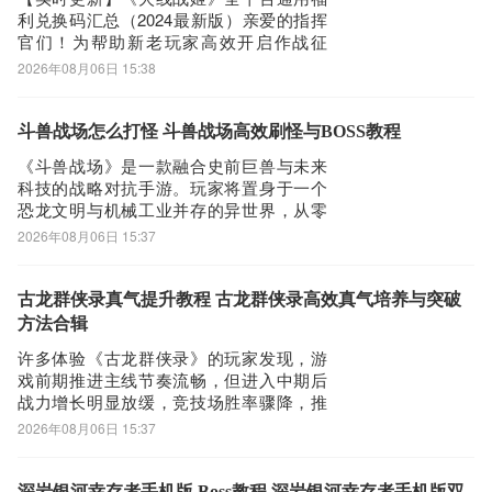
玩家均可直
利兑换码汇总（2024最新版）亲爱的指挥
官们！为帮助新老玩家高效开启作战征
程，本文精心整理了当前全服范围内仍处
2026年08月06日 15:38
于有效期内的《火线战姬》官方福利兑换
码清单。建议您将本页面加入浏览器收藏
夹或保持关注，所有后续上线的新兑换
斗兽战场怎么打怪 斗兽战场高效刷怪与BOSS教程
码，我们都将在第一时间同步补充至本文
《斗兽战场》是一款融合史前巨兽与未来
末尾，确保信
科技的战略对抗手游。玩家将置身于一个
恐龙文明与机械工业并存的异世界，从零
开始构建专属军事基地，驯化远古巨兽，
2026年08月06日 15:37
组建高机动性作战编队，在动态战场上展
开策略性对战。游戏开局即开启领地建设
系统，玩家需优先建造主城、兵营、研究
古龙群侠录真气提升教程 古龙群侠录高效真气培养与突破
所等核心建筑。随着等级提升，可同步推
方法合辑
进建筑升级与
许多体验《古龙群侠录》的玩家发现，游
戏前期推进主线节奏流畅，但进入中期后
战力增长明显放缓，竞技场胜率骤降，推
图频频受阻。究其根源，往往并非侠客强
2026年08月06日 15:37
度不足，而是忽略了游戏中一项核心但易
被忽视的养成系统——真气系统。本文将
系统梳理真气系统的运作逻辑与高效提升
深岩银河幸存者手机版 Boss教程 深岩银河幸存者手机版双