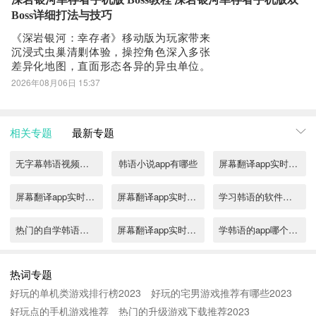
路径，帮助玩家在不依赖抽卡概率、不额
Boss详细打法与技巧
外充值的前提
《深岩银河：幸存者》移动版为玩家带来
沉浸式虫巢清剿体验，操控角色深入多张
差异化地图，直面形态各异的异虫单位。
每张地图均设有专属首领，其中最具代表
2026年08月06日 15:37
性的终极挑战即为“双生无畏”——由重斧无
畏与强弩无畏协同作战构成的双Boss机
制，其战术配合与机制联动显著提升战斗
相关专题
最新专题
门槛。双生无畏并非单一目标，而是具备
高度协
无字幕韩语视频免费翻译软件有哪些
韩语小说app有哪些
屏幕翻译app实时翻译有哪些
屏幕翻译app实时翻译推荐
屏幕翻译app实时翻译合集
学习韩语的软件有哪些
热门的自学韩语的软件合集
屏幕翻译app实时翻译免费推荐
学韩语的app哪个好免费
手机屏幕翻译app实时翻译有哪些2022
2022零基础学韩语的软件哪个好
2022什么翻译软件可以实时翻译
热词专题
好玩的单机类游戏排行榜2023
好玩的宅男游戏推荐有哪些2023
韩语翻译中文软件
韩语单词app下载推荐
韩语翻译成中文的软件有哪些
好玩点的手机游戏推荐
热门的升级游戏下载推荐2023