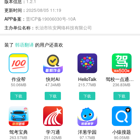
版本信息：
1.2.1
候，不再困难，专业韩日翻译利器！
更新时间：
2025/08/05 11:19
还在为看韩剧
APP备案：
晋ICP备19006030号-10A
【双语阅读】 经典中韩双语小说， 韩国经典影视台词双语赏析，让
主办单位名称：
长治市玖安网络科技有限公司
学习不再无聊。
【韩语四十音】 韩语四十音图一键查询，有音标和朗读哦~
装了
韩语翻译
的用户还喜欢
韩国tv追韩剧，饭爱豆，韩国旅游，再也不为看不懂韩语担忧了
韩语翻译1.2.1 下载安装说明：
下载韩语翻译到手机上面的方法有很多。 安卓系统的手机可以在豌
作业帮
快对AI
HelloTalk
驾校一点通极速版
豆荚或者PP助手等手机助手里面一键下载安装！也可以通过电脑端
50.06MB
47.34MB
215.77MB
236.83MB
用手机扫描韩语翻译下载的二维码获取下载链接！有手机端直接访问
下载
下载
下载
下载
网页下载也是可以的，下面就为大家介绍下手机网页怎么下载最新韩
语翻译1.2.1
第一步：
首先，我们手机里要有一个浏览器，小编比较喜欢用UC浏览器，当
然可以用手机都是自带网页浏览器的，我这边使用的是华为手机下载
驾考宝典
学习通
洋葱学园
小猿搜题
最新韩语翻译
263.57MB
251.02MB
97.17MB
90.05MB