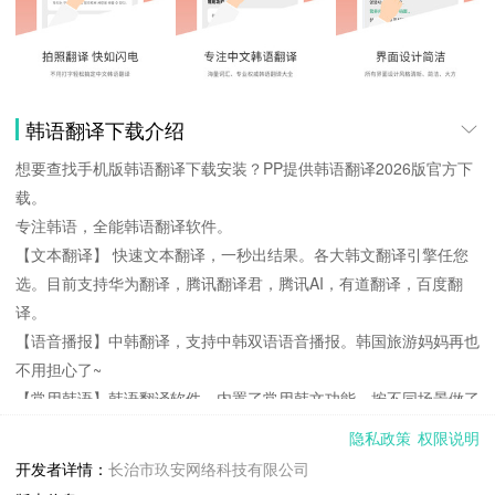
韩语翻译下载介绍
想要查找手机版韩语翻译下载安装？PP提供韩语翻译2026版官方下
载。
专注韩语，全能韩语翻译软件。
【文本翻译】 快速文本翻译，一秒出结果。各大韩文翻译引擎任您
选。目前支持华为翻译，腾讯翻译君，腾讯AI，有道翻译，百度翻
译。
【语音播报】中韩翻译，支持中韩双语语音播报。韩国旅游妈妈再也
不用担心了~
【常用韩语】韩语翻译软件，内置了常用韩文功能。按不同场景做了
详尽分类。支持离线功能哦， 再也不怕无网络无法沟通的尴尬了。
隐私政策
权限说明
工作、学习、生活、旅游的韩语翻译神器，还等什么，赶紧体验吧！
开发者详情：
长治市玖安网络科技有限公司
【翻译结果大屏展示】 翻译结果大屏展示，让国际友人看内容的时