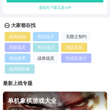
需优先下载九游APP
大家都在找
战神战魂
唯我战天
无限之契约
邪郡战天
再生战记
星级龙战
再战异界
战兽战灵
对战瓦洛兰
战网国际服
最新上线专题
单机象棋游戏大全