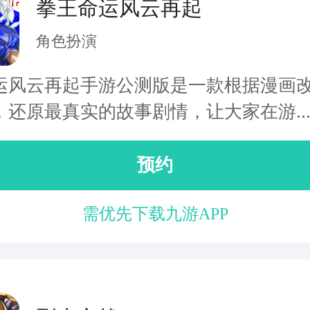
拳王命运风云再起
角色扮演
运风云再起手游公测版是一款根据漫画
，还原最真实的故事剧情，让大家在游..
预约
需优先下载九游APP