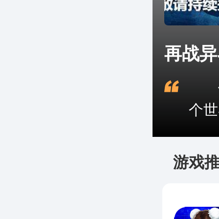
再战异
他
个世
游戏