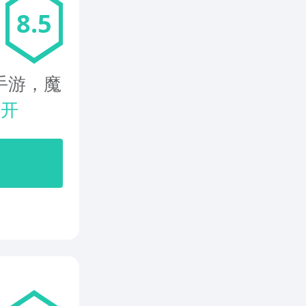
8.5
手游，魔
展开