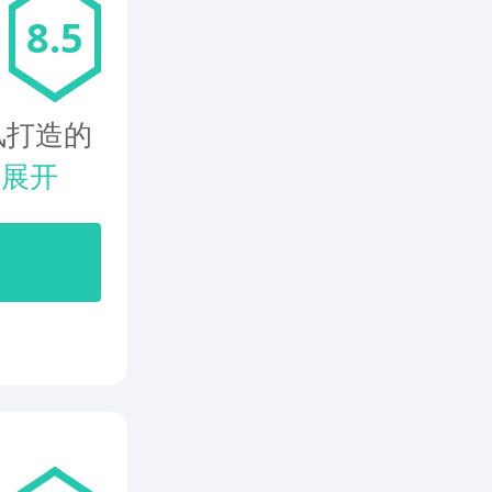
8.5
风打造的
.
展开