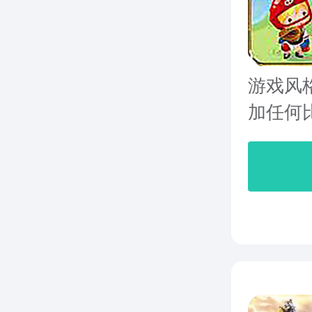
游戏风
加任何