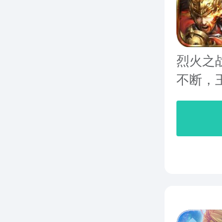
烈火之
不断，