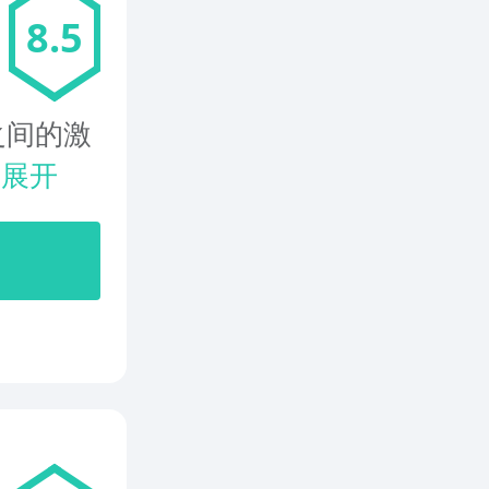
8.5
之间的激
.
展开