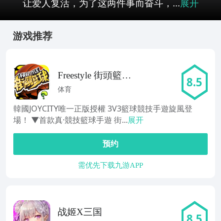
让爱人复活，为了这两件事而奋斗，...
展开
游戏推荐
Freestyle 街頭籃
8.5
球-唯一正版 3v3
体育
籃球競技經典
韓國JOYCITY唯一正版授權 3V3籃球競技手遊旋風登
場！ ▼首款真·競技籃球手遊 街...
展开
预约
需优先下载九游APP
战姬X三国
8.5