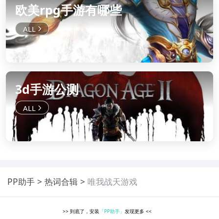
欧美rpg手游有哪些
3d手游公测
PP助手
热词合辑
唯我战天游戏
>>
到底了，安装
「PP助手」
发现更多
<<