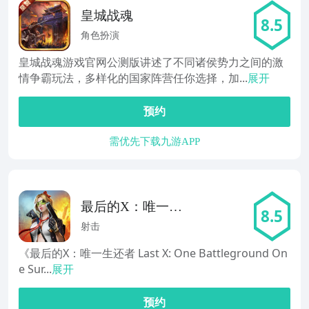
皇城战魂
8.5
角色扮演
皇城战魂游戏官网公测版讲述了不同诸侯势力之间的激
情争霸玩法，多样化的国家阵营任你选择，加...
展开
预约
需优先下载九游APP
最后的X：唯一生
8.5
还者
射击
《最后的X：唯一生还者 Last X: One Battleground On
e Sur...
展开
预约