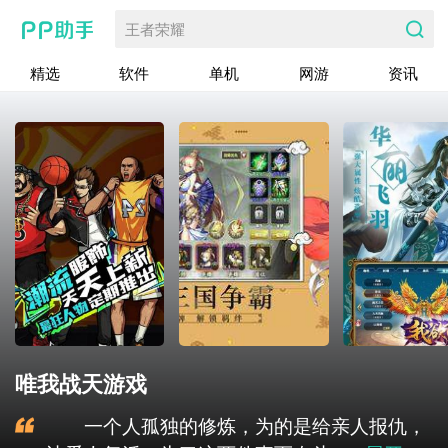
王者荣耀
精选
软件
单机
网游
资讯
唯我战天游戏
一个人孤独的修炼，为的是给亲人报仇，