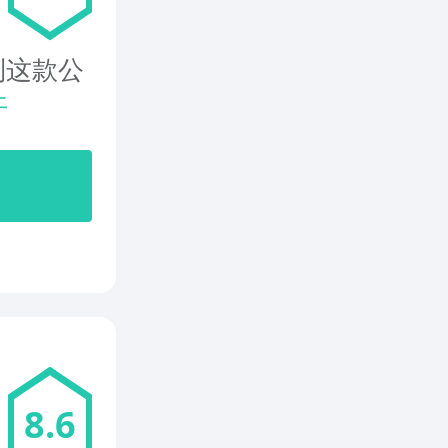
到这款公
开
8.6