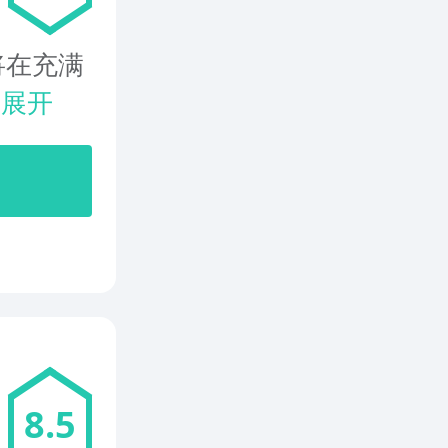
将在充满
.
展开
8.5