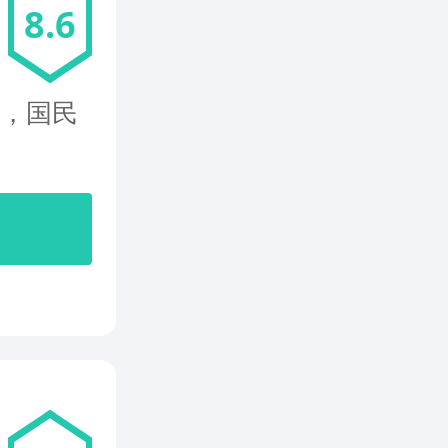
8.6
游，国民