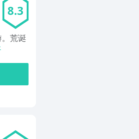
8.3
游。荒诞
开