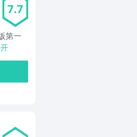
7.7
版第一
展开