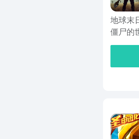
地球末
僵尸的