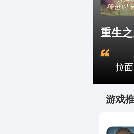
重生之
如
拉面
游戏