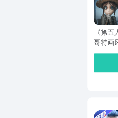
《第五
哥特画风